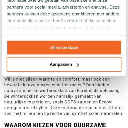
informatie over uw gebruik van onze site met onze
temperatuur. Naast warmte bieden deze sokken ook
partners voor social media, adverteren en analyse. Deze
comfort en verademing.
partners kunnen deze gegevens combineren met andere
informatie die u aan ze heeft verstrekt of die ze hebben
KERST WINTERSOKKEN VOOR HEREN
verzameld op basis van uw gebruik van hun services.
Speciaal voor kerst zijn er ook herensokken uitgebracht
met prints die perfect aansluiten op de kerstsferen.
Perfect voor onder je pak, boven een paar sneakers of
Alles toestaan
gewoon zo op de bank.
DUURZAME HEREN WINTERSOKKEN VAN
Aanpassen
FOREBEL
Wil je niet alleen warmte en comfort, maar ook een
bewuste keuze maken voor het milieu? Dan bieden
duurzame heren wintersokken van Forebel dé oplossing.
De wintersokken worden namelijk gemaakt van
natuurlijke materialen, zoals GOTS katoen en Econyl
geregenereerd nylon. Deze materialen zijn namelijk beter
voor het milieu ten opzichte van synthetische materialen.
WAAROM KIEZEN VOOR DUURZAME