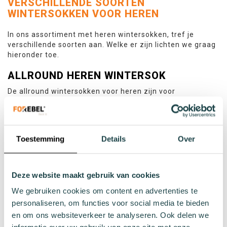
VERSCHILLENDE SOORTEN
WINTERSOKKEN VOOR HEREN
In ons assortiment met heren wintersokken, tref je
verschillende soorten aan. Welke er zijn lichten we graag
hieronder toe.
ALLROUND HEREN WINTERSOK
De allround wintersokken voor heren zijn voor
verschillende activiteiten te gebruiken. Of je nu lekker bij
de haard zit of een wandeling maakt; deze sokken zitten
sowieso als gegoten.
Toestemming
Details
Over
TREKKING WINTERSOK VOOR HEREN
Ga je er vaak op uit en ben je gek op outdoor activiteiten?
Dan zijn trekkingssokken de beste keuze. Naast warmte
Deze website maakt gebruik van cookies
bieden deze sokken namelijk ook comfort en
bescherming.
We gebruiken cookies om content en advertenties te
personaliseren, om functies voor social media te bieden
HEREN THERMOSOK
en om ons websiteverkeer te analyseren. Ook delen we
Thermosokken houden je voeten op een goede en warme