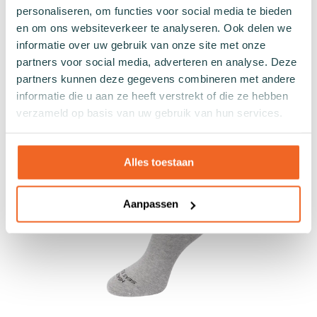
Grijze sneakersokken zijn een populaire keuze voor
personaliseren, om functies voor social media te bieden
mensen die graag comfortabele en stijlvolle sokken
en om ons websiteverkeer te analyseren. Ook delen we
dragen bij hun favoriete sneakers of sportschoenen.
informatie over uw gebruik van onze site met onze
Deze sneakersokken hebben meestal een lagere
partners voor social media, adverteren en analyse. Deze
enkelhoogte, waardoor ze perfect passen bij casual
schoenen zonder te veel zichtbaar te zijn. Grijze
partners kunnen deze gegevens combineren met andere
enkelsokken zijn ideaal voor dagelijks gebruik,
informatie die u aan ze heeft verstrekt of die ze hebben
sportieve activiteiten of gewoon voor een relaxte
verzameld op basis van uw gebruik van hun services.
uitstraling.
Alles toestaan
Aanpassen