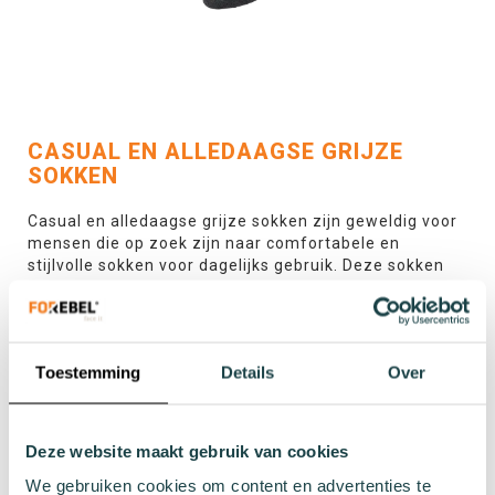
CASUAL EN ALLEDAAGSE GRIJZE
SOKKEN
Casual en alledaagse grijze sokken zijn geweldig voor
mensen die op zoek zijn naar comfortabele en
stijlvolle sokken voor dagelijks gebruik. Deze sokken
zijn perfect voor informele situaties, zoals een dagje
uit met vrienden, boodschappen doen, of gewoon thuis
ontspannen. Grijze sokken zijn gemakkelijk te
combineren met verschillende soorten kleding, zoals
Toestemming
Details
Over
jeans, broeken of rokken, en passen goed bij zowel
lichte als donkere kleuren.
Deze website maakt gebruik van cookies
GRIJZE SNEAKERSOKKEN
We gebruiken cookies om content en advertenties te