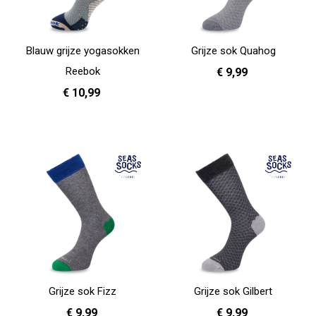
Blauw grijze yogasokken
Grijze sok Quahog
Reebok
€ 9,99
€ 10,99
36 - 40
41 - 46
In Winkelwagen
37 - 39
40 - 42
43 - 45
In Winkelwagen
Grijze sok Fizz
Grijze sok Gilbert
€ 9,99
€ 9,99