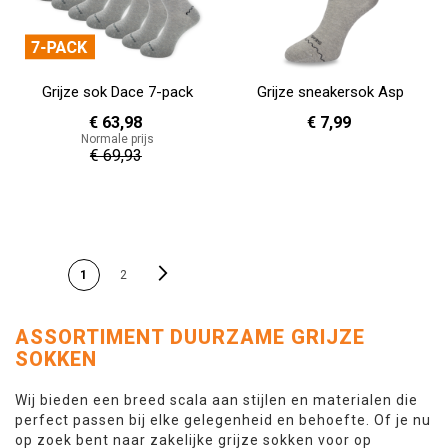
Grijze sok Dace 7-pack
Grijze sneakersok Asp
€ 63,98
€ 7,99
Normale prijs
€ 69,93
36 - 40
41 - 46
In Winkelwagen
In Winkelwagen
PAGINA
Pagina
Volgende
U lees momenteel pagina
Pagina
1
2
ASSORTIMENT DUURZAME GRIJZE
SOKKEN
Wij bieden een breed scala aan stijlen en materialen die
perfect passen bij elke gelegenheid en behoefte. Of je nu
op zoek bent naar zakelijke grijze sokken voor op