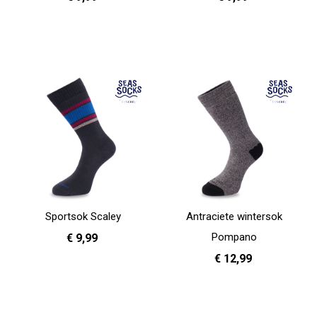
36 - 40
41 - 46
36 - 40
41 - 46
In Winkelwagen
In Winkelwagen
Sportsok Scaley
Antraciete wintersok
Pompano
€ 9,99
€ 12,99
36 - 40
41 - 46
In Winkelwagen
36 - 40
In Winkelwagen