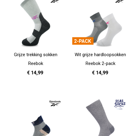
Grijze trekking sokken
Wit grijze hardloopsokken
Reebok
Reebok 2-pack
€ 14,99
€ 14,99
37 - 39
40 - 42
43 - 45
37 - 39
40 - 42
43 - 45
In Winkelwagen
In Winkelwagen