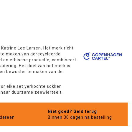
atrine Lee Larsen. Het merk richt
g te maken van gerecycleerde
id en ethische productie, combineert
adering. Het doel van het merk is
ten bewuster te maken van de
oor elke set verkochte sokken
n naar duurzame zeewierteelt.
Niet goed? Geld terug
edereen
Binnen 30 dagen na bestelling