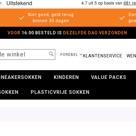
Niet goed, geld terug
Don
binnen 30 dagen
goe
VOOR
16:00 BESTELD IS
DEZELFDE DAG VERZONDEN
SEARCH
SELECTEER
FOREBEL
KLANTENSERVICE
WEN
WINKEL
SNEAKERSOKKEN
KINDEREN
VALUE PACKS
SOKKEN
PLASTICVRIJE SOKKEN