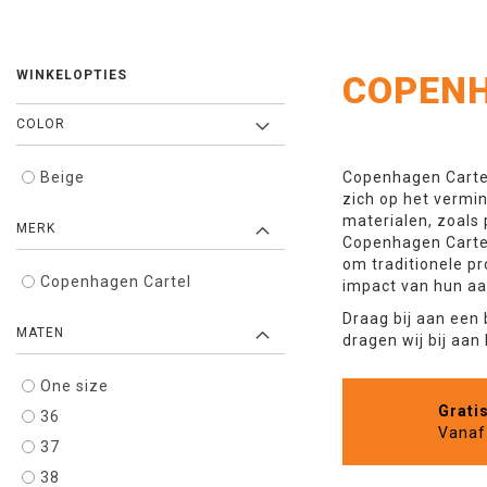
WINKELOPTIES
COPENH
COLOR
Beige
Copenhagen Cartel
zich op het vermi
materialen, zoals 
MERK
Copenhagen Cartel 
om traditionele p
Copenhagen Cartel
impact van hun aa
Draag bij aan een
MATEN
dragen wij bij aa
One size
Grati
36
Vanaf 
37
38