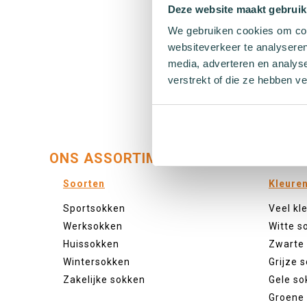
Deze website maakt gebruik
36 
In Winkelwagen
We gebruiken cookies om cont
websiteverkeer te analyseren
media, adverteren en analys
verstrekt of die ze hebben v
ONS ASSORTIMENT:
Soorten
Kleure
Sportsokken
Veel kl
Werksokken
Witte s
Huissokken
Zwarte
Wintersokken
Grijze 
Zakelijke sokken
Gele so
Groene