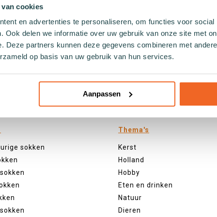
 van cookies
- 40
ent en advertenties te personaliseren, om functies voor social
. Ook delen we informatie over uw gebruik van onze site met on
e. Deze partners kunnen deze gegevens combineren met andere i
erzameld op basis van uw gebruik van hun services.
Aanpassen
n
Thema's
eurige sokken
Kerst
okken
Holland
 sokken
Hobby
sokken
Eten en drinken
kken
Natuur
 sokken
Dieren