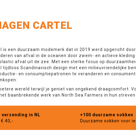
AGEN CARTEL
 is een duurzaam modemerk dat in 2019 werd opgericht door K
nderen van afval in de oceanen door zwem- en actieve kledin
plastic afval uit de zee. Met een sterke focus op duurzaamhe
tijdloos Scandinavisch design met een milieuvriendelijke ben
roductie- en consumptiepatronen te veranderen en consumen
nkopen​.
 betere wereld terwijl je geniet van ongekend draagcomfort. V
n het baanbrekende werk van North Sea Farmers in hun streve
s verzending in NL
+100 duurzame sokken
€ 40,-
Duurzame sokken voor i