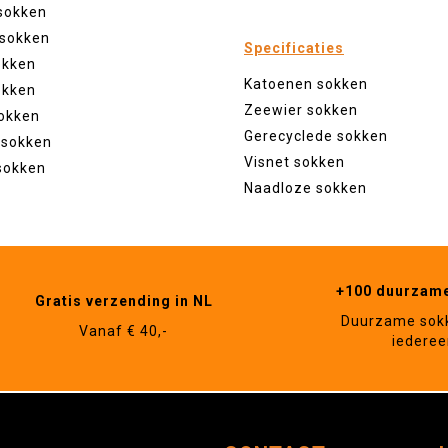
sokken
 sokken
Specificaties
okken
Katoenen sokken
okken
Zeewier sokken
okken
Gerecyclede sokken
 sokken
Visnet sokken
sokken
Naadloze sokken
+100 duurzam
Gratis verzending in NL
Duurzame sok
Vanaf € 40,-
iederee