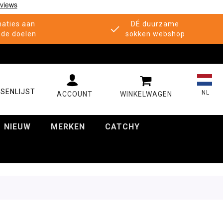
aties aan
DÉ duurzame
de doelen
sokken webshop
MIJN WINKELWAGE
SENLIJST
NL
NIEUW
MERKEN
CATCHY