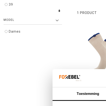
39
1
PRODUCT
MODEL
Dames
Beige sok Copen
pa
Toestemming
€ 1