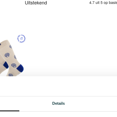
hagen Cartel 2-
ck
Details
6,99