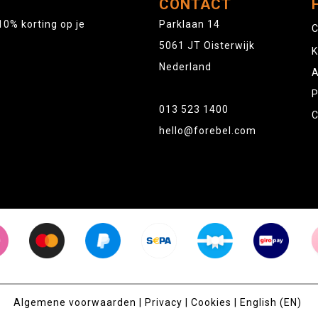
CONTACT
10% korting op je
Parklaan 14
C
5061 JT Oisterwijk
K
Nederland
A
P
013 523 1400
C
hello@forebel.com
Algemene voorwaarden
|
Privacy
|
Cookies
|
English (EN)