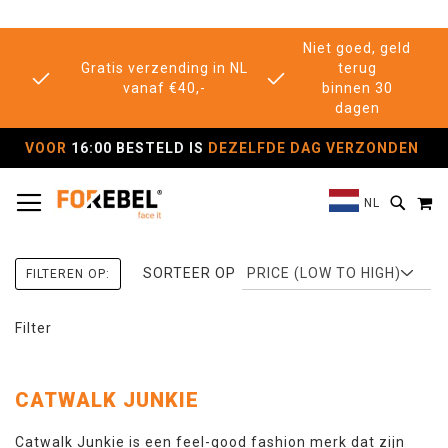
Niet goed, geld
Gratis verzending in NL
terug
vanaf €40,-
binnen 30
dagen
VOOR
16:00 BESTELD IS
DEZELFDE DAG VERZONDEN
TOGGLE NAV
M
SEAR
NL
SORTEER OP
FILTEREN OP:
Filter
CATWALK JUNKIE
Catwalk Junkie is een feel-good fashion merk dat zijn