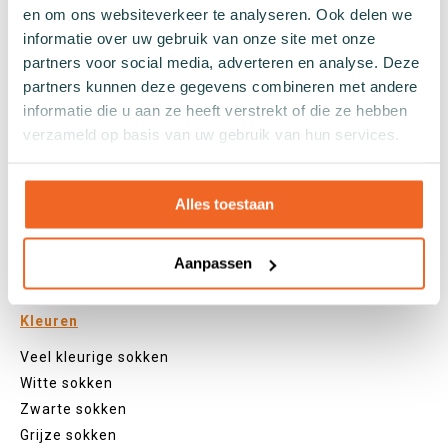
en om ons websiteverkeer te analyseren. Ook delen we
Huissokken
informatie over uw gebruik van onze site met onze
Wintersokken
partners voor social media, adverteren en analyse. Deze
Zakelijke sokken
partners kunnen deze gegevens combineren met andere
informatie die u aan ze heeft verstrekt of die ze hebben
Lengtes
verzameld op basis van uw gebruik van hun services.
Footies
Sneakersokken
Alles toestaan
Quarter sokken
Normale sokken
Aanpassen
Kniekousen
Panty's
Kleuren
Veel kleurige sokken
Witte sokken
Zwarte sokken
Grijze sokken