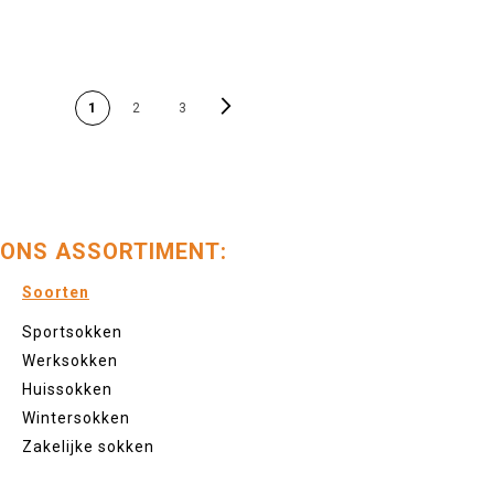
PAGINA
Pagina
Volgende
U lees momenteel pagina
Pagina
Pagina
1
2
3
ONS ASSORTIMENT:
Soorten
Sportsokken
Werksokken
Huissokken
Wintersokken
Zakelijke sokken