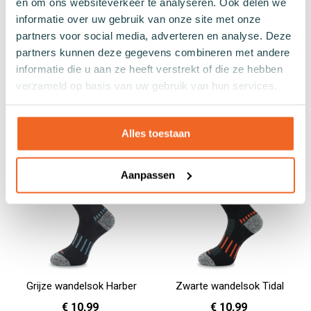
en om ons websiteverkeer te analyseren. Ook delen we
informatie over uw gebruik van onze site met onze
Zwarte sok Knit
Zwarte Super Strong panty
partners voor social media, adverteren en analyse. Deze
kousje - 3-pack
€ 4,99
partners kunnen deze gegevens combineren met andere
informatie die u aan ze heeft verstrekt of die ze hebben
€ 9,99
verzameld op basis van uw gebruik van hun services.
36 - 40
41 - 46
In Winkelwagen
One Size
In Winkelwagen
Alles toestaan
Aanpassen
Grijze wandelsok Harber
Zwarte wandelsok Tidal
€ 10,99
€ 10,99