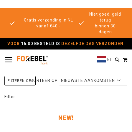
Niet goed, geld
Gratis verzending in NL
terug
vanaf €40,-
binnen 30
dagen
VOOR
16:00 BESTELD IS
DEZELFDE DAG VERZONDEN
TOGGLE NAV
M
SEAR
NL
SORTEER OP
FILTEREN OP:
Filter
NEW!