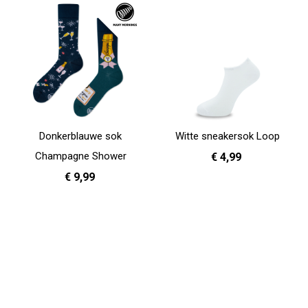
Donkerblauwe sok
Witte sneakersok Loop
Champagne Shower
€ 4,99
€ 9,99
36 - 40
41 - 46
In Winkelwagen
35 - 38
39 - 42
In Winkelwagen