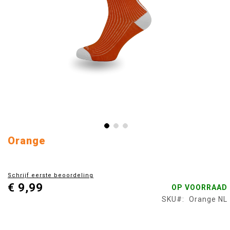
Ga
Orange
naar
het
begin
Schrijf eerste beoordeling
van
€ 9,99
OP VOORRAAD
de
afbeeldingen-
SKU
Orange NL
gallerij