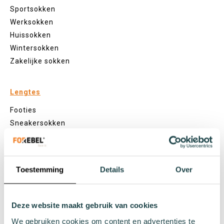
Sportsokken
Werksokken
Huissokken
Wintersokken
Zakelijke sokken
Lengtes
Footies
Sneakersokken
Quarter sokken
Normale sokken
Kniekousen
Toestemming
Details
Over
Panty's
Kleuren
Deze website maakt gebruik van cookies
Veel kleurige sokken
Witte sokken
We gebruiken cookies om content en advertenties te