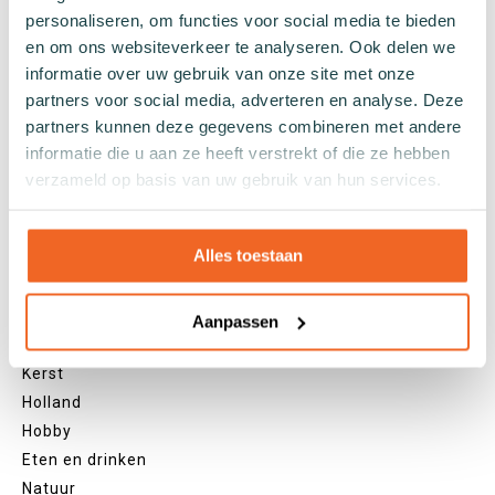
Zwarte sokken
personaliseren, om functies voor social media te bieden
en om ons websiteverkeer te analyseren. Ook delen we
Grijze sokken
informatie over uw gebruik van onze site met onze
Gele sokken
partners voor social media, adverteren en analyse. Deze
Groene sokken
partners kunnen deze gegevens combineren met andere
Oranje sokken
informatie die u aan ze heeft verstrekt of die ze hebben
Paarse sokken
verzameld op basis van uw gebruik van hun services.
Roze sokken
Rode sokken
Beige sokken
Alles toestaan
Blauwe sokken
Bruine sokken
Aanpassen
Thema's
Kerst
Holland
Hobby
Eten en drinken
Natuur