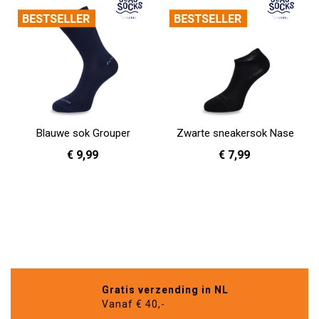
Blauwe sok Grouper
Zwarte sneakersok Nase
€ 9,99
€ 7,99
36 - 40
41 - 46
47 - 50
36 - 40
In Winkelwagen
In Winkelwagen
Gratis verzending in NL
Vanaf € 40,-