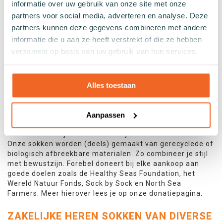
informatie over uw gebruik van onze site met onze
ZAKELIJKE SOKKEN MET SUBTIELE
partners voor social media, adverteren en analyse. Deze
PATRONEN
partners kunnen deze gegevens combineren met andere
informatie die u aan ze heeft verstrekt of die ze hebben
Wil je nét dat beetje extra flair toevoegen aan je outfit?
Kies dan voor zakelijke sokken met een subtiel ruitje,
verzameld op basis van uw gebruik van hun services.
streepje of elegant motief. Ze zijn nog steeds formeel
genoeg voor kantoor, maar geven wel een vleugje
persoonlijkheid.
Alles toestaan
DUURZAME ZAKELIJKE SOKKEN VOOR
HEREN
Aanpassen
Ook in de zakelijke collectie vind je duurzame keuzes.
Onze sokken worden (deels) gemaakt van gerecyclede of
biologisch afbreekbare materialen. Zo combineer je stijl
met bewustzijn. Forebel doneert bij elke aankoop aan
goede doelen zoals de Healthy Seas Foundation, het
Wereld Natuur Fonds, Sock by Sock en North Sea
Farmers. Meer hierover lees je op onze donatiepagina.
ZAKELIJKE HEREN SOKKEN VAN DIVERSE