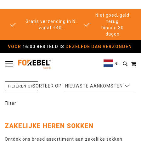
Niet goed, geld
Gratis verzending in NL
terug
vanaf €40,-
binnen 30
dagen
VOOR
16:00 BESTELD IS
DEZELFDE DAG VERZONDEN
TOGGLE NAV
M
SEAR
NL
SORTEER OP
FILTEREN OP:
Filter
ZAKELIJKE HEREN SOKKEN
Ontdek ons breed assortiment aan zakelijke sokken