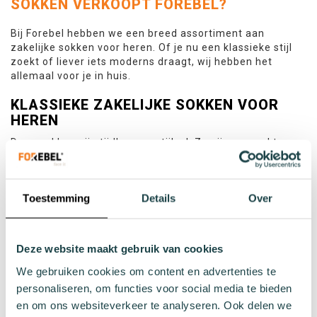
SOKKEN VERKOOPT FOREBEL?
Bij Forebel hebben we een breed assortiment aan
zakelijke sokken voor heren. Of je nu een klassieke stijl
zoekt of liever iets moderns draagt, wij hebben het
allemaal voor je in huis.
KLASSIEKE ZAKELIJKE SOKKEN VOOR
HEREN
Deze sokken zijn tijdloos en stijlvol. Ze zijn gemaakt van
fijne materialen zoals katoen of bamboe en komen
meestal in neutrale kleuren zoals zwart, grijs,
marineblauw of antraciet. Ideaal voor formele
Toestemming
Details
Over
gelegenheden of je dagelijkse werkoutfit.
COMFORTABELE ZAKELIJKE SOKKEN
VOOR LANGE WERKDAGEN
Deze website maakt gebruik van cookies
Sta of loop je veel op een dag? Onze zakelijke sokken
We gebruiken cookies om content en advertenties te
bieden extra comfort dankzij een verstevigde hiel, zachte
personaliseren, om functies voor social media te bieden
naden en een ademende stof. Zo blijf je de hele dag fris
en om ons websiteverkeer te analyseren. Ook delen we
én stijlvol.