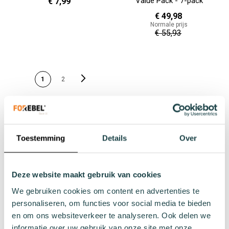
Value Pack - 7-pack
€ 7,99
€ 49,98
Normale prijs
41 - 46
€ 55,93
In Winkelwagen
In Winkelwagen
PAGINA
Pagina
Volgende
U lees momenteel pagina
Pagina
1
2
Gratis verzending in NL
Vanaf € 40,-
Toestemming
Details
Over
+100 duurzame sokken
Duurzame sokken voor iedereen
Deze website maakt gebruik van cookies
We gebruiken cookies om content en advertenties te
Niet goed? Geld terug
personaliseren, om functies voor social media te bieden
Binnen 30 dagen na bestelling
en om ons websiteverkeer te analyseren. Ook delen we
informatie over uw gebruik van onze site met onze