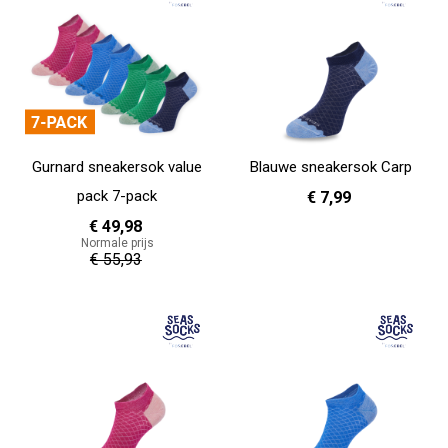
Gurnard sneakersok value
Blauwe sneakersok Carp
pack 7-pack
€ 7,99
€ 49,98
Normale prijs
36 - 40
41 - 46
€ 55,93
In Winkelwagen
In Winkelwagen