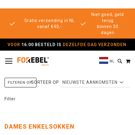
Niet goed, geld
Gratis verzending in NL
terug
vanaf €40,-
binnen 30
dagen
VOOR
16:00 BESTELD IS
DEZELFDE DAG VERZONDEN
TOGGLE NAV
M
SEAR
NL
SORTEER OP
FILTEREN OP:
Filter
DAMES ENKELSOKKEN