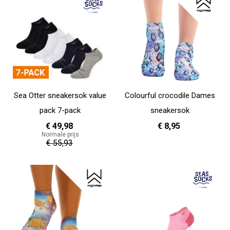
Sea Otter sneakersok value
Colourful crocodile Dames
pack 7-pack
sneakersok
€ 49,98
€ 8,95
Normale prijs
€ 55,93
36 - 40
In Winkelwagen
In Winkelwagen