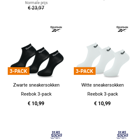
Normale prijs
€ 23,97
37 - 39
40 - 42
43 - 45
In Winkelwagen
In Winkelwagen
Zwarte sneakersokken
Witte sneakersokken
Reebok 3-pack
Reebok 3-pack
€ 10,99
€ 10,99
37 - 39
40 - 42
43 - 45
37 - 39
40 - 42
43 - 45
In Winkelwagen
In Winkelwagen