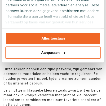
WAAROM KIEZEN VOOR DAMES
partners voor social media, adverteren en analyse. Deze
ENKELSOKKEN?
partners kunnen deze gegevens combineren met andere
informatie die u aan ze heeft verstrekt of die ze hebben
Enkelsokken voor dames zijn ideaal voor wie sokken
verzameld op basis van uw gebruik van hun services.
zoekt die:
Subtiel zichtbaar zijn boven lage schoenen zoals
sneakers of instappers
Alles toestaan
Ventilatie en comfort bieden tijdens warme dagen
Goed blijven zitten en niet afzakken
Aanpassen
Zowel sportief als casual gedragen kunnen worden
Onze sokken hebben een fijne pasvorm, zijn gemaakt van
ademende materialen en helpen vocht te reguleren. Ze
houden je voeten fris, ook tijdens warme zomermaanden
of bij intensief gebruik.
Je vindt ze in klassieke kleuren zoals zwart, wit en beige,
maar ook in vrolijke varianten met print of kleuraccent.
Ideaal om te combineren met jouw favoriete sneakers of
nette schoenen.