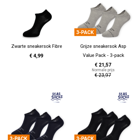
Zwarte sneakersok Fibre
Grijze sneakersok Asp
Value Pack - 3-pack
€ 4,99
€ 21,57
Normale prijs
36 - 40
41 - 46
€ 23,97
In Winkelwagen
In Winkelwagen