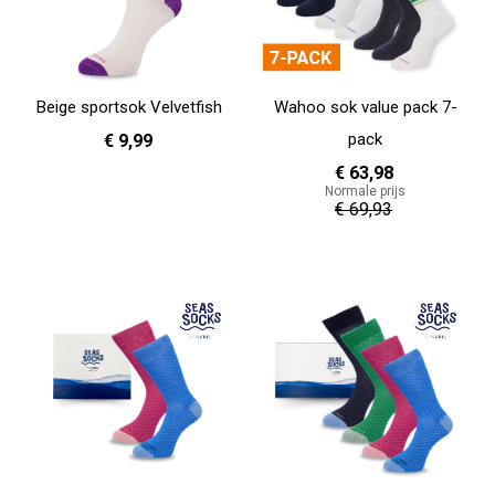
Beige sportsok Velvetfish
Wahoo sok value pack 7-
pack
€ 9,99
€ 63,98
Normale prijs
36 - 40
€ 69,93
In Winkelwagen
In Winkelwagen