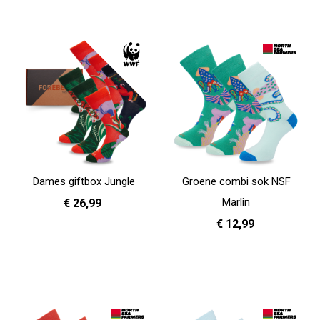
Dames giftbox Jungle
Groene combi sok NSF
Marlin
€ 26,99
€ 12,99
In Winkelwagen
36 - 40
41 - 46
In Winkelwagen