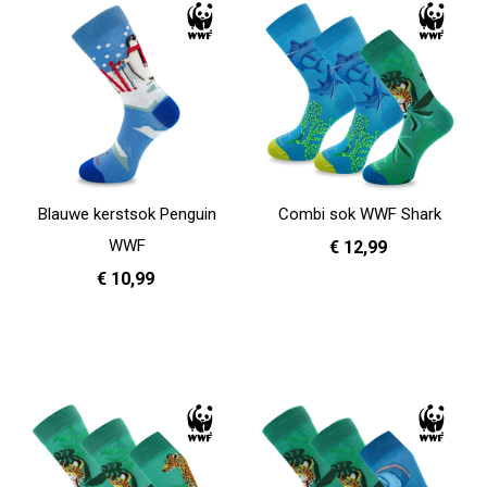
Blauwe kerstsok Penguin
Combi sok WWF Shark
WWF
€ 12,99
€ 10,99
36 - 40
41 - 46
In Winkelwagen
36 - 40
41 - 46
In Winkelwagen