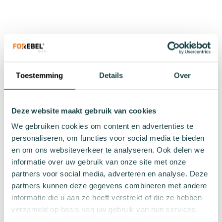
36 - 40
41 - 46
36 - 40
41 - 46
In Winkelwagen
In Winkelwagen
Toestemming
Details
Over
Deze website maakt gebruik van cookies
We gebruiken cookies om content en advertenties te
personaliseren, om functies voor social media te bieden
en om ons websiteverkeer te analyseren. Ook delen we
Blauwe sok Snappy
Roze sok Wanda
informatie over uw gebruik van onze site met onze
€ 9,99
€ 9,99
partners voor social media, adverteren en analyse. Deze
partners kunnen deze gegevens combineren met andere
36 - 40
36 - 40
41 - 46
informatie die u aan ze heeft verstrekt of die ze hebben
In Winkelwagen
In Winkelwagen
verzameld op basis van uw gebruik van hun services.