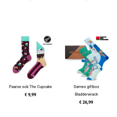
39 - 42
43 - 46
35 - 38
In Winkelwagen
In Winkelwagen
Paarse sok The Cupcake
Dames giftbox
Bladderwrack
€ 9,99
€ 26,99
35 - 38
In Winkelwagen
In Winkelwagen