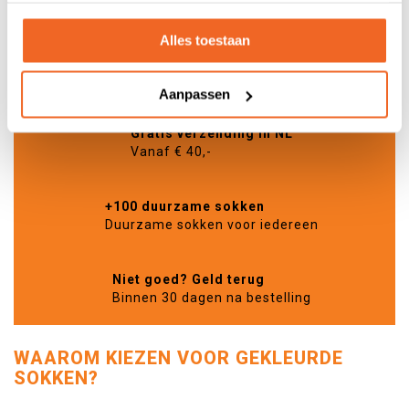
Alles toestaan
PAGINA
Pagina
Volgende
U lees momenteel pagina
Pagina
Pagina
1
2
3
Aanpassen
Gratis verzending in NL
Vanaf € 40,-
+100 duurzame sokken
Duurzame sokken voor iedereen
Niet goed? Geld terug
Binnen 30 dagen na bestelling
WAAROM KIEZEN VOOR GEKLEURDE
SOKKEN?