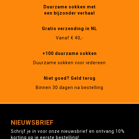
Duurzame sokken met
een bijzonder verhaal
Gratis verzending in NL
Vanaf € 40,-
+100 duurzame sokken
Duurzame sokken voor iedereen
Niet goed? Geld terug
Binnen 30 dagen na bestelling
NIEUWSBRIEF
Schrijf je in voor onze nieuwsbrief en ontvang 10%
korting op je eerste bestelling!