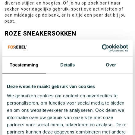
diverse stijlen en hoogtes. Of je nu op zoek bent naar
sokken voor dagelijks gebruik, sportieve activiteiten of
een middagje op de bank, er is altijd een paar dat bij jou
past.
ROZE SNEAKERSOKKEN
Onze roze sneakersokken zijn perfect voor warme dagen
of een sportieve look. Ze vallen laag in de schoen en zijn
gemaakt van ademende katoenmix met stretch voor
optimaal comfort. Dankzij de elastische boord blijven ze
Toestemming
Details
Over
goed zitten, ook als je de hele dag actief bent.
ROZE CREW SOKKEN
Deze website maakt gebruik van cookies
De roze crew sokken reiken tot halverwege de kuit en
bieden een comfortabele pasvorm en staan ook wel
We gebruiken cookies om content en advertenties te
bekend als hoge sokken. Ze zijn verkrijgbaar in
personaliseren, om functies voor social media te bieden
verschillende tinten roze en variëren van subtiel tot
en om ons websiteverkeer te analyseren. Ook delen we
uitgesproken. Perfect om te dragen bij sneakers, laarzen
informatie over uw gebruik van onze site met onze
of nette schoenen. Deze sokken voegen een vleugje kleur
partners voor social media, adverteren en analyse. Deze
toe aan zowel casual als zakelijke outfits.
partners kunnen deze gegevens combineren met andere