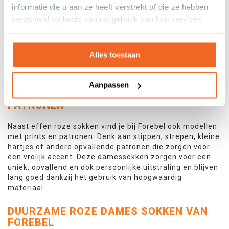
ROZE SPORTSOKKEN
informatie die u aan ze heeft verstrekt of die ze hebben
verzameld op basis van uw gebruik van hun services.
Voor actieve dagen heeft Forebel sportieve roze sokken
die elastisch, en in veel gevallen, naadloos zijn. Dit zorgt
ervoor dat je niet eens het gevoel hebt dat er sokken aan
je voeten zitten. Daarnaast zijn deze sokken ook
Alles toestaan
ademend, waardoor ze ideaal zijn voor wandelen,
hardlopen of fitness.
Aanpassen
ROZE SOKKEN MET PRINTS EN
PATRONEN
Naast effen roze sokken vind je bij Forebel ook modellen
met prints en patronen. Denk aan stippen, strepen, kleine
hartjes of andere opvallende patronen die zorgen voor
een vrolijk accent. Deze damessokken zorgen voor een
uniek, opvallend en ook persoonlijke uitstraling en blijven
lang goed dankzij het gebruik van hoogwaardig
materiaal.
DUURZAME ROZE DAMES SOKKEN VAN
FOREBEL