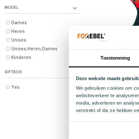
MODEL
Dames
Heren
Unisex
Donker blauwe 
Unisex,Heren,Dames
€ 9
Kinderen
Toestemming
GIFTBOX
36 
In Winkelwagen
Deze website maakt gebruik
Yes
We gebruiken cookies om cont
websiteverkeer te analyseren
media, adverteren en analys
verstrekt of die ze hebben v