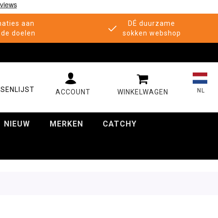
aties aan
DÉ duurzame
de doelen
sokken webshop
MIJN WINKELWAGE
SENLIJST
NL
NIEUW
MERKEN
CATCHY