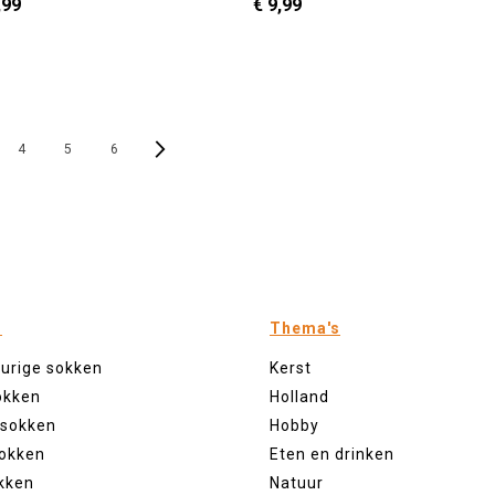
,99
€ 9,99
41 - 46
36 - 40
41 - 46
In Winkelwagen
In Winkelwag
PAGINA
Pagina
Volgende
4
5
6
n
Thema's
eurige sokken
Kerst
okken
Holland
 sokken
Hobby
sokken
Eten en drinken
kken
Natuur