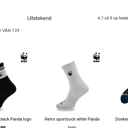
4
VAN
139
black Panda logo
Retro sportsock white Panda
Donke
logo
,99