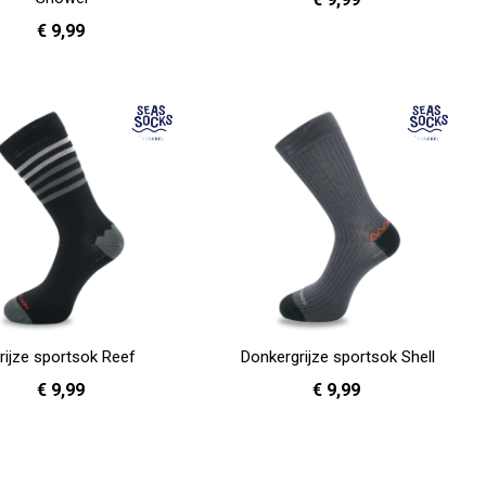
€ 9,99
41 - 46
In Winkelwagen
35 - 38
39 - 42
en
rijze sportsok Reef
Donkergrijze sportsok Shell
€ 9,99
€ 9,99
41 - 46
41 - 46
en
In Winkelwagen