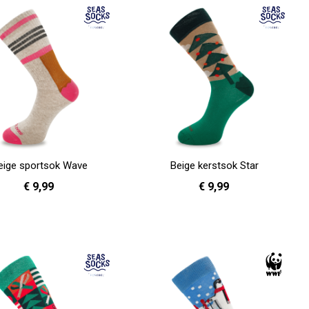
eige sportsok Wave
Beige kerstsok Star
€ 9,99
€ 9,99
36 - 40
36 - 40
41 - 46
en
In Winkelwagen