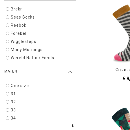
Brekr
Seas Socks
Reebok
Forebel
Wigglesteps
Many Mornings
Wereld Natuur Fonds
Grijze 
MATEN
€ 9
One size
31
36 
In Winkelwagen
32
33
34