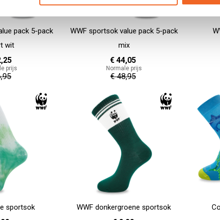
lue pack 5-pack
WWF sportsok value pack 5-pack
W
t wit
mix
2,25
€ 44,05
e prijs
Normale prijs
6,95
€ 48,95
In Winkelwag
In Winkelwagen
e sportsok
WWF donkergroene sportsok
Co