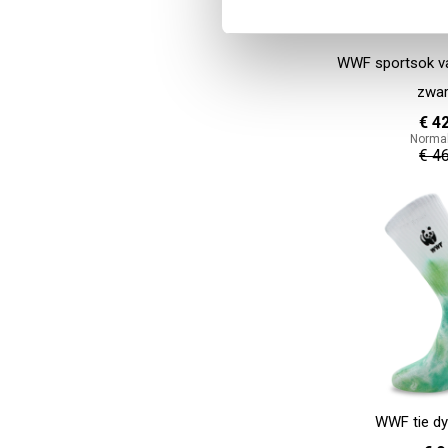
WWF sportsok va
zwar
€ 4
Normal
€ 4
In Winkelwagen
WWF tie dy