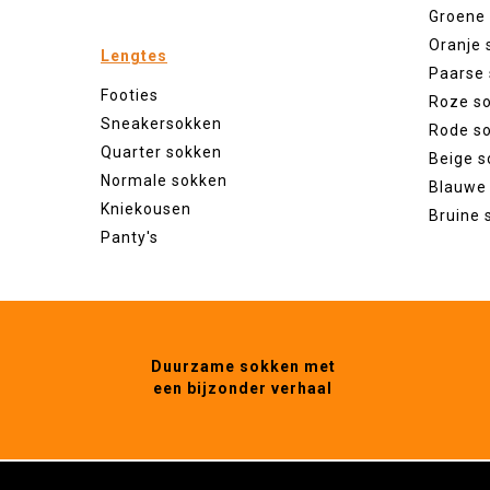
Groene
Oranje 
Lengtes
Paarse
Footies
Roze s
Sneakersokken
Rode s
Quarter sokken
Beige s
Normale sokken
Blauwe
Kniekousen
Bruine 
Panty's
Duurzame sokken met
een bijzonder verhaal