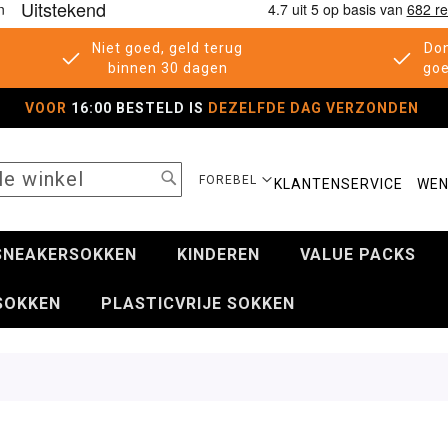
Niet goed, geld terug
Don
binnen 30 dagen
goe
VOOR
16:00 BESTELD IS
DEZELFDE DAG VERZONDEN
SEARCH
SELECTEER
FOREBEL
KLANTENSERVICE
WEN
WINKEL
SNEAKERSOKKEN
KINDEREN
VALUE PACKS
SOKKEN
PLASTICVRIJE SOKKEN