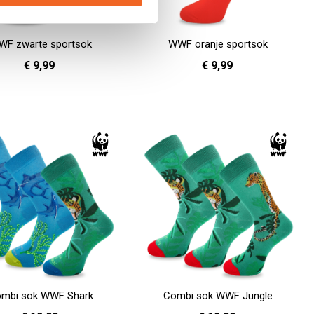
WF zwarte sportsok
WWF oranje sportsok
€ 9,99
€ 9,99
36 - 40
41 - 46
36 - 40
41 - 46
en
In Winkelwagen
mbi sok WWF Shark
Combi sok WWF Jungle