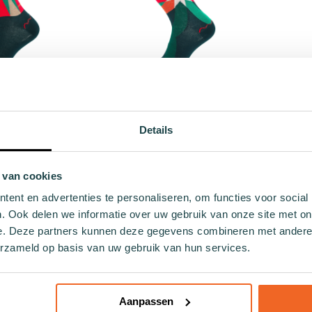
kerstsok Merry
Donker blauwe kerstsok Santa
Gr
,99
€ 9,99
Details
- 40
36 - 40
41 - 46
In Winkelwagen
In Winkelwag
 van cookies
ent en advertenties te personaliseren, om functies voor social
. Ook delen we informatie over uw gebruik van onze site met on
e. Deze partners kunnen deze gegevens combineren met andere i
erzameld op basis van uw gebruik van hun services.
Aanpassen