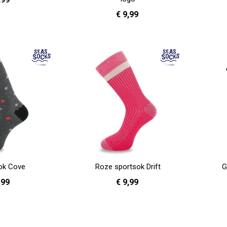
€ 9,99
41 - 46
36 - 40
41 - 46
In Winkelwagen
In Winkelwag
sok Cove
Roze sportsok Drift
G
,99
€ 9,99
- 46
36 - 40
In Winkelwagen
In Winkelwag