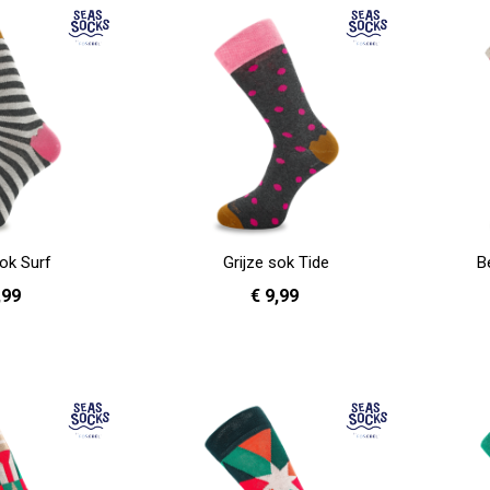
sok Surf
Grijze sok Tide
B
,99
€ 9,99
- 40
36 - 40
In Winkelwagen
In Winkelwag