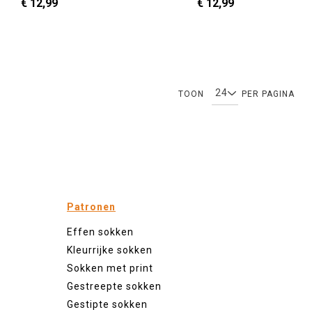
€ 12,99
€ 12,99
36 - 40
41 - 46
36 - 40
41 - 46
en
In Winkelwagen
U lees momenteel pagina
Pagina
Pagina
Pagina
Pagina
Pagina
TOON
PER PAGINA
Patronen
Effen sokken
Kleurrijke sokken
Sokken met print
Gestreepte sokken
Gestipte sokken