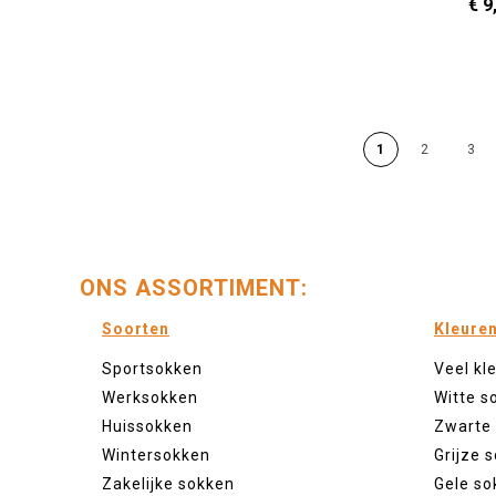
€ 9
36 - 40
In Winkelwagen
1
2
3
ONS ASSORTIMENT:
Soorten
Kleure
Sportsokken
Veel kl
Werksokken
Witte s
Huissokken
Zwarte
Wintersokken
Grijze 
Zakelijke sokken
Gele so