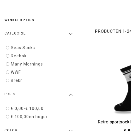
WINKELOPTIES
PRODUCTEN
1
-
2
CATEGORIE
Seas Socks
Reebok
Many Mornings
WWF
Brekr
PRIJS
€ 0,00
-
€ 100,00
€ 100,00
en hoger
Retro sportsock 
€ 8
COLOR