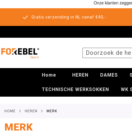
Gratis verzending in NL vanaf €40,-
SEARCH
Home
HEREN
DAMES
TECHNISCHE WERKSOKKEN
WK 
HOME
HEREN
MERK
MERK