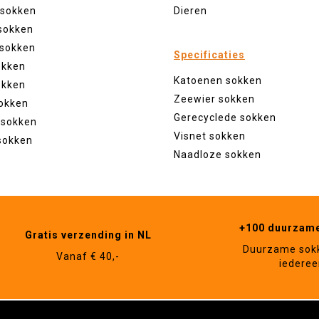
 sokken
Dieren
sokken
 sokken
Specificaties
okken
Katoenen sokken
okken
Zeewier sokken
okken
Gerecyclede sokken
 sokken
Visnet sokken
sokken
Naadloze sokken
+100 duurzam
Gratis verzending in NL
Duurzame sok
Vanaf € 40,-
iederee