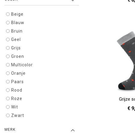
Beige
36 - 40
In Winkelwagen
Blauw
Bruin
Geel
Grijs
Groen
Multicolor
Oranje
Paars
Rood
Roze
Grijze 
Wit
€ 9
Zwart
41 
In Winkelwagen
MERK