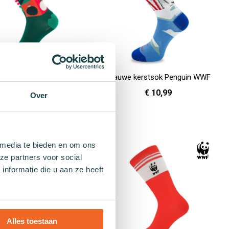
oene kerstsok Holly
Blauwe kerstsok Penguin WWF
€ 9,99
€ 10,99
Over
36 - 40
41 - 46
36 - 40
41 - 46
en
In Winkelwagen
 media te bieden en om ons
ze partners voor social
nformatie die u aan ze heeft
Alles toestaan