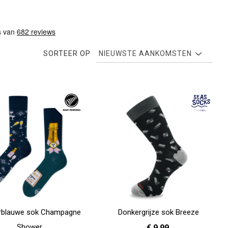
SORTEER OP
rblauwe sok Champagne
Donkergrijze sok Breeze
Shower
€ 9,99