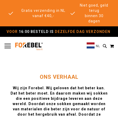
Niet goed, geld
Gratis verzending in NL
terug
vanaf €40,-
binnen 30
dagen
VOOR
16:00 BESTELD IS
DEZELFDE DAG VERZONDEN
TOGGLE NAV
M
SEAR
NL
ONS VERHAAL
Wij zijn Forebel. Wij geloven dat het beter kan.
Dat het beter moet. En daarom maken wij sokken
die een positieve bijdrage leveren aan deze
wereld. Doordat onze sokken gemaakt worden
van materialen die beter zijn voor de natuur of
door het hergebruik van afval. Doordat ze