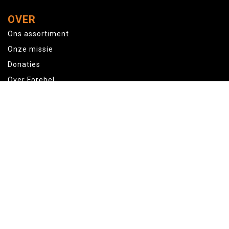
OVER
Ons assortiment
Onze missie
Donaties
Over Forebel
Blogs
Disclaimer
Technische Werksokken
Login B2B