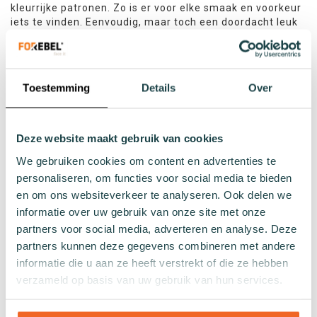
kleurrijke patronen. Zo is er voor elke smaak en voorkeur
iets te vinden. Eenvoudig, maar toch een doordacht leuk
cadeau waar iedereen blij van wordt.
2. LEUKE TOEVOEGING AAN EEN ANDER
CADEAU
Toestemming
Details
Over
Duurzame sokken zijn een leuke toevoeging aan een
ander cadeau, omdat het de ontvanger iets extra's geeft
om te dragen en te gebruiken. Of het nu gaat om een
Deze website maakt gebruik van cookies
paar gekke sokken om een verjaardagscadeau op te
fleuren of een stijlvol paar sokken als aanvulling op een
We gebruiken cookies om content en advertenties te
nieuw kledingstuk, sokken kunnen het cadeau compleet
personaliseren, om functies voor social media te bieden
maken.
en om ons websiteverkeer te analyseren. Ook delen we
informatie over uw gebruik van onze site met onze
3. GESCHIKT VOOR ELKE GELEGENHEID
partners voor social media, adverteren en analyse. Deze
Sokken als cadeau zijn geschikt voor elke gelegenheid.
partners kunnen deze gegevens combineren met andere
Of het nu gaat om een verjaardag, jubileum, Vaderdag of
informatie die u aan ze heeft verstrekt of die ze hebben
Kerstmis. Sokken zijn een veelzijdig en nuttig cadeau dat
verzameld op basis van uw gebruik van hun services.
altijd gewaardeerd wordt. Bovendien zijn er zoveel
verschillende soorten en ontwerpen beschikbaar dat er
voor elke smaak en voorkeur iets te vinden is.