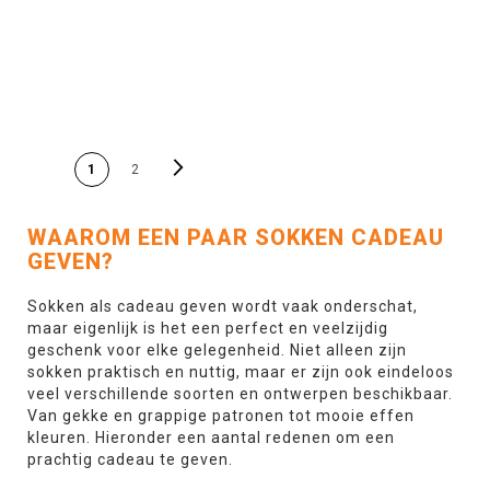
In Winkelwagen
In Winkelwagen
PAGINA
Pagina
Volgende
U lees momenteel pagina
Pagina
1
2
WAAROM EEN PAAR SOKKEN CADEAU
GEVEN?
Sokken als cadeau geven wordt vaak onderschat,
maar eigenlijk is het een perfect en veelzijdig
geschenk voor elke gelegenheid. Niet alleen zijn
sokken praktisch en nuttig, maar er zijn ook eindeloos
veel verschillende soorten en ontwerpen beschikbaar.
Van gekke en grappige patronen tot mooie effen
kleuren. Hieronder een aantal redenen om een
prachtig cadeau te geven.