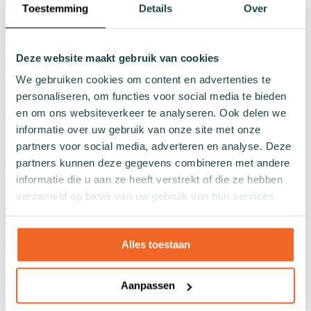
Toestemming
Details
Over
Naadloze sokken
Patronen
Effen sokken
Deze website maakt gebruik van cookies
Kleurrijke sokken
We gebruiken cookies om content en advertenties te
Sokken met print
personaliseren, om functies voor social media te bieden
Gestreepte sokken
en om ons websiteverkeer te analyseren. Ook delen we
Gestipte sokken
informatie over uw gebruik van onze site met onze
Geblokte sokken
partners voor social media, adverteren en analyse. Deze
Glitter sokken
partners kunnen deze gegevens combineren met andere
informatie die u aan ze heeft verstrekt of die ze hebben
Visnet patroon sokken
verzameld op basis van uw gebruik van hun services.
Hartjes sokken
Overig
Alles toestaan
Cadeaus
Badkleding
Aanpassen