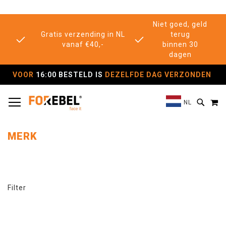
Niet goed, geld
Gratis verzending in NL
terug
vanaf €40,-
binnen 30
dagen
VOOR
16:00 BESTELD IS
DEZELFDE DAG VERZONDEN
TOGGLE NAV
M
SEAR
NL
MERK
Filter