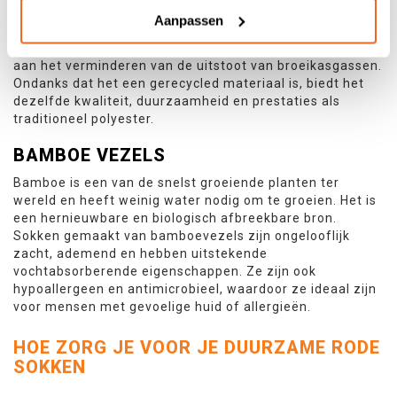
wordt gemaakt van gerecyclede plastic flessen. Het
Aanpassen
gebruik van gerecycled polyester helpt om de
hoeveelheid plastic afval te verminderen en draagt bij
aan het verminderen van de uitstoot van broeikasgassen.
Ondanks dat het een gerecycled materiaal is, biedt het
dezelfde kwaliteit, duurzaamheid en prestaties als
traditioneel polyester.
BAMBOE VEZELS
Bamboe is een van de snelst groeiende planten ter
wereld en heeft weinig water nodig om te groeien. Het is
een hernieuwbare en biologisch afbreekbare bron.
Sokken gemaakt van bamboevezels zijn ongelooflijk
zacht, ademend en hebben uitstekende
vochtabsorberende eigenschappen. Ze zijn ook
hypoallergeen en antimicrobieel, waardoor ze ideaal zijn
voor mensen met gevoelige huid of allergieën.
HOE ZORG JE VOOR JE DUURZAME RODE
SOKKEN