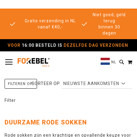
Niet goed, geld
Gratis verzending in NL
terug
vanaf €40,-
binnen 30
dagen
VOOR
16:00 BESTELD IS
DEZELFDE DAG VERZONDEN
TOGGLE NAV
M
SEAR
NL
SORTEER OP
FILTEREN OP:
Filter
DUURZAME RODE SOKKEN
Rode sokken zijn een krachtige en opvallende keuze voor