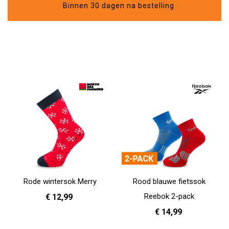
Binnen 30 dagen na bestelling
Rode wintersok Merry
Rood blauwe fietssok
Reebok 2-pack
€ 12,99
€ 14,99
36 - 40
41 - 46