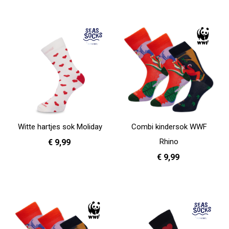
In Winkelwagen
37 - 39
40 - 42
43 - 45
In Winkelwagen
Witte hartjes sok Moliday
Combi kindersok WWF
Rhino
€ 9,99
€ 9,99
41 - 46
In Winkelwagen
31 - 35
In Winkelwagen