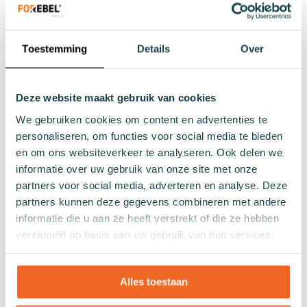
Niets zegt 'feestdagen' zoals rode kerstsokken! Onze
duurzame kerstsokken zijn perfect om in de
feeststemming te komen, en tegelijkertijd bij te
dragen aan een betere wereld.
Toestemming
Details
Over
MATERIALEN EN DUURZAAMHEID
Deze website maakt gebruik van cookies
Het combineren van comfort, stijl en duurzaamheid is
We gebruiken cookies om content en advertenties te
een van onze grootste prioriteiten. Onze rode sokken zijn
personaliseren, om functies voor social media te bieden
gemaakt van de volgende milieuvriendelijke materialen:
en om ons websiteverkeer te analyseren. Ook delen we
BIOLOGISCH GOTS KATOEN
informatie over uw gebruik van onze site met onze
partners voor social media, adverteren en analyse. Deze
Biologisch katoen is een natuurlijke vezel die zonder
schadelijke chemicaliën wordt geteeld. Het gebruik van
partners kunnen deze gegevens combineren met andere
biologisch katoen betekent minder impact op het milieu,
informatie die u aan ze heeft verstrekt of die ze hebben
minder waterverbruik en betere arbeidsomstandigheden
verzameld op basis van uw gebruik van hun services.
voor katoenboeren. Onze rode sokken gemaakt van
biologisch katoen zijn ademend, zacht en hypoallergeen.
GERECYCLED POLYESTER
Alles toestaan
Gerecycled polyester is een duurzaam materiaal dat