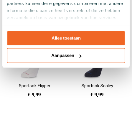
36 - 40
36 - 40
41 - 46
partners kunnen deze gegevens combineren met andere
In Winkelwagen
In Winkelwagen
informatie die u aan ze heeft verstrekt of die ze hebben
verzameld op basis van uw gebruik van hun services.
Alles toestaan
Aanpassen
Sportsok Flipper
Sportsok Scaley
€ 9,99
€ 9,99
36 - 40
41 - 46
36 - 40
41 - 46
In Winkelwagen
In Winkelwagen