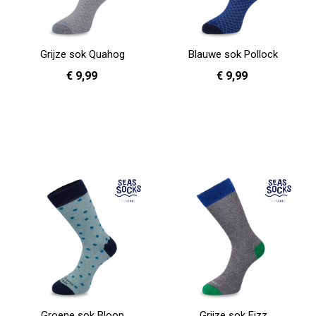
Grijze sok Quahog
Blauwe sok Pollock
€ 9,99
€ 9,99
36 - 40
41 - 46
36 - 40
In Winkelwagen
In Winkelwagen
Groene sok Bloop
Grijze sok Fizz