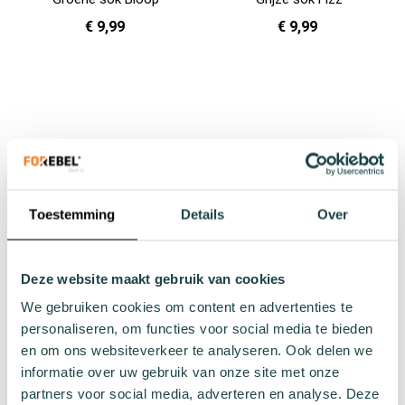
€ 9,99
€ 9,99
36 - 40
36 - 40
41 - 46
In Winkelwagen
In Winkelwagen
Toestemming
Details
Over
Deze website maakt gebruik van cookies
We gebruiken cookies om content en advertenties te
personaliseren, om functies voor social media te bieden
Blauwe sok Snappy
Grijze sok Gilbert
en om ons websiteverkeer te analyseren. Ook delen we
€ 9,99
€ 9,99
informatie over uw gebruik van onze site met onze
partners voor social media, adverteren en analyse. Deze