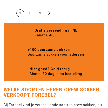
PAGINA
Pagina
Volgende
U lees momenteel pagina
Pagina
Pagina
1
2
3
Gratis verzending in NL
Vanaf € 40,-
+100 duurzame sokken
Duurzame sokken voor iedereen
Niet goed? Geld terug
Binnen 30 dagen na bestelling
WELKE SOORTEN HEREN CREW SOKKEN
VERKOOPT FOREBEL?
Bij Forebel vind je verschillende soorten crew sokken, elk