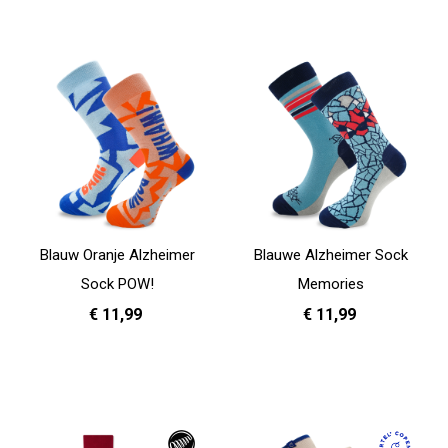
Blauw Oranje Alzheimer
Blauwe Alzheimer Sock
Sock POW!
Memories
€ 11,99
€ 11,99
35 - 38
39 - 42
43 - 46
35 - 38
39 - 42
43 - 46
In Winkelwagen
In Winkelwagen