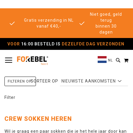
Niet goed, geld
Gratis verzending in NL
terug
vanaf €40,-
binnen 30
dagen
VOOR
16:00 BESTELD IS
DEZELFDE DAG VERZONDEN
TOGGLE NAV
M
SEAR
NL
SORTEER OP
FILTEREN OP:
Filter
CREW SOKKEN HEREN
Wil je graag een paar sokken die je het hele jaar door kan