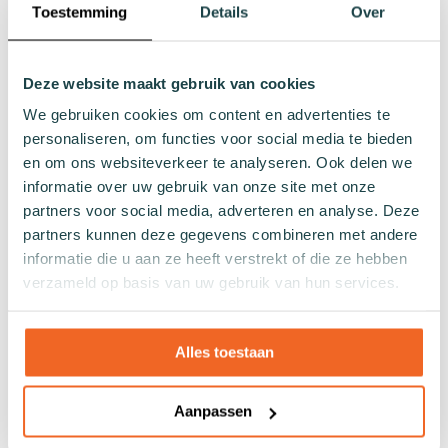
Toestemming
Details
Over
Footies
Sneakersokken
Quarter sokken
Deze website maakt gebruik van cookies
Normale sokken
We gebruiken cookies om content en advertenties te
Kniekousen
personaliseren, om functies voor social media te bieden
Panty's
en om ons websiteverkeer te analyseren. Ook delen we
Kleuren
informatie over uw gebruik van onze site met onze
Veel kleurige sokken
partners voor social media, adverteren en analyse. Deze
Witte sokken
partners kunnen deze gegevens combineren met andere
Zwarte sokken
informatie die u aan ze heeft verstrekt of die ze hebben
verzameld op basis van uw gebruik van hun services.
Grijze sokken
Gele sokken
Groene sokken
Alles toestaan
Oranje sokken
Paarse sokken
Aanpassen
Roze sokken
Rode sokken