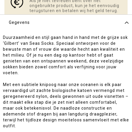
Als je niet tevreden bent over het
ongebruikte product, kun je het eenvoudig
terugsturen en betalen wij het geld terug.
Gegevens
Duurzaamheid en stijl gaan hand in hand met de grijze sok
‘Gilbert’ van Seas Socks. Speciaal ontworpen voor de
bewuste man of vrouw die waarde hecht aan kwaliteit en
het milieu. Of je nu een dag op kantoor hebt of gaat
genieten van een ontspannen weekend, deze veelzijdige
sokken bieden zowel comfort als verfijning voor jouw
voeten.
Met een subtiele knipoog naar onze oceanen is elk paar
vervaardigd uit zachte biologische katoen vermengd met
geregenereerd nylon, deels gewonnen uit oude visnetten –
dit maakt elke stap die je zet niet alleen comfortabel,
maar ook betekenisvol. De naadloze constructie en
ademende stof dragen bij aan langdurig draagplezier,
terwijl het tijdloze design moeiteloos samenvloeit met elke
outfit.