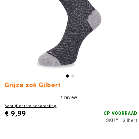
Ga
Grijze sok Gilbert
naar
het
begin
Schrijf eerste beoordeling
van
€ 9,99
OP VOORRAAD
de
afbeeldingen-
SKU
Gilbert
gallerij