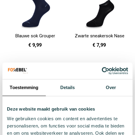
Blauwe sok Grouper
Zwarte sneakersok Nase
€ 9,99
€ 7,99
36 - 40
41 - 46
47 - 50
36 - 40
In Winkelwagen
In Winkelwagen
Toestemming
Details
Over
Gratis verzending in NL
Vanaf € 40,-
Deze website maakt gebruik van cookies
We gebruiken cookies om content en advertenties te
personaliseren, om functies voor social media te bieden
+100 duurzame sokken
Duurzame sokken voor iedereen
en om ons websiteverkeer te analyseren. Ook delen we