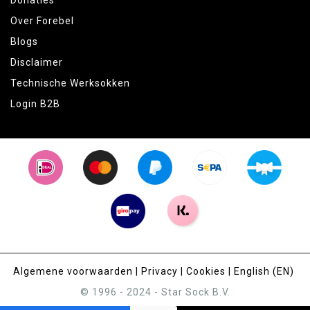
Over Forebel
Blogs
Disclaimer
Technische Werksokken
Login B2B
Algemene voorwaarden
|
Privacy
|
Cookies
|
English (EN)
© 1996 - 2024 - Star Sock B.V.