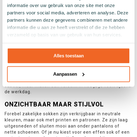
informatie over uw gebruik van onze site met onze
partners voor social media, adverteren en analyse. Deze
Niet goed? Geld terug
partners kunnen deze gegevens combineren met andere
Binnen 30 dagen na bestelling
informatie die u aan ze heeft verstrekt of die ze hebben
verzameld op basis van uw gebruik van hun services.
WAAROM KIEZEN VOOR ZAKELIJKE
SOKKEN VOOR DAMES?
Alles toestaan
Of je nu in een formele kantooromgeving werkt,
klantafspraken hebt of het gewoon belangrijk vindt om
een verzorgde look te hebben: goede zakelijke sokken
Aanpassen
dragen bij aan je uitstraling én comfort. Onze sokken zijn
subtiel, maar maken een verschil in hoe je je voelt tijdens
de werkdag.
ONZICHTBAAR MAAR STIJLVOL
Forebel zakelijke sokken zijn verkrijgbaar in neutrale
kleuren, maar ook met printen en patronen. Ze zijn laag
uitgesneden of sluiten mooi aan onder pantalons of
nette schoenen. Of je nu kiest voor een effen sok of een