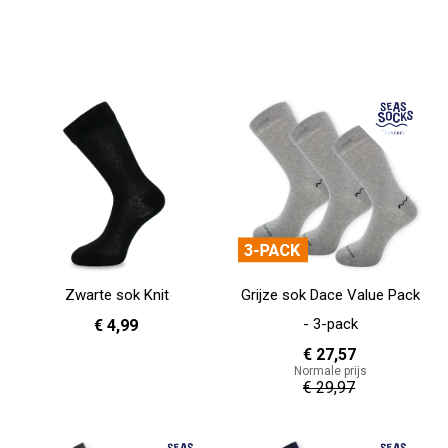
Zwarte sok Knit
Grijze sok Dace Value Pack
- 3-pack
€ 4,99
€ 27,57
Normale prijs
36 - 40
41 - 46
€ 29,97
In Winkelwagen
In Winkelwagen