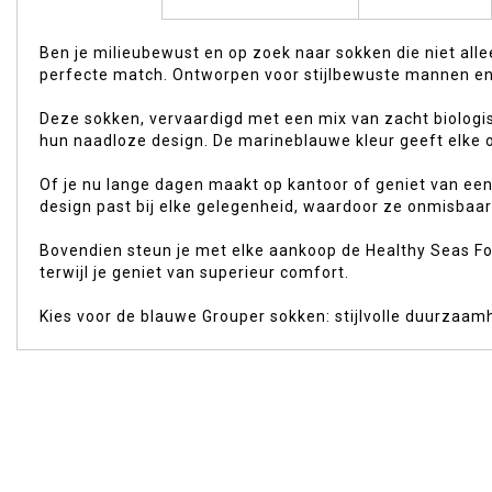
begin
van
Ben je milieubewust en op zoek naar sokken die niet al
de
perfecte match. Ontworpen voor stijlbewuste mannen en 
afbeeldingen-
gallerij
Deze sokken, vervaardigd met een mix van zacht biologi
hun naadloze design. De marineblauwe kleur geeft elke ou
Of je nu lange dagen maakt op kantoor of geniet van ee
design past bij elke gelegenheid, waardoor ze onmisbaar 
Bovendien steun je met elke aankoop de Healthy Seas F
terwijl je geniet van superieur comfort.
Kies voor de blauwe Grouper sokken: stijlvolle duurzaam