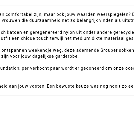
leen comfortabel zijn, maar ook jouw waarden weerspiegelen?
vrouwen die duurzaamheid net zo belangrijk vinden als uitstr
sch katoen en geregenereerd nylon uit onder andere gerecycle
tfit een chique touch terwijl het medium dikte materiaal gesc
n ontspannen weekendje weg, deze ademende Grouper sokken h
zijn voor jouw dagelijkse garderobe.
oundation; per verkocht paar wordt er gedoneerd om onze oce
heid aan jouw voeten. Een bewuste keuze was nog nooit zo eenv