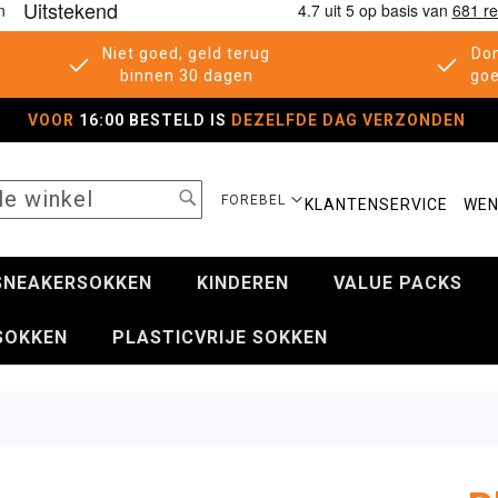
Niet goed, geld terug
Don
binnen 30 dagen
goe
VOOR
16:00 BESTELD IS
DEZELFDE DAG VERZONDEN
SEARCH
SELECTEER
FOREBEL
KLANTENSERVICE
WEN
WINKEL
SNEAKERSOKKEN
KINDEREN
VALUE PACKS
SOKKEN
PLASTICVRIJE SOKKEN