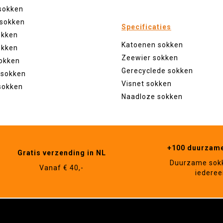
sokken
 sokken
Specificaties
okken
Katoenen sokken
okken
Zeewier sokken
okken
Gerecyclede sokken
 sokken
Visnet sokken
sokken
Naadloze sokken
+100 duurzam
Gratis verzending in NL
Duurzame sok
Vanaf € 40,-
iederee