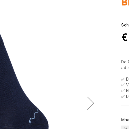
B
Sch
€
De 
ade
✅ D
✅ V
✅ N
✅ D
Maa
36 