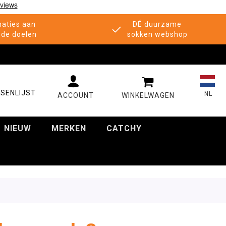
aties aan
DÉ duurzame
de doelen
sokken webshop
MIJN WINKELWAGE
SENLIJST
NL
NIEUW
MERKEN
CATCHY