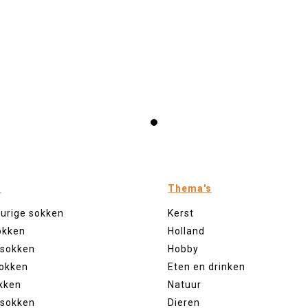
n
Thema's
eurige sokken
Kerst
okken
Holland
 sokken
Hobby
sokken
Eten en drinken
kken
Natuur
 sokken
Dieren