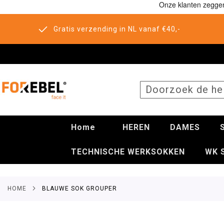
Gratis verzending in NL vanaf €40,-
SEARCH
Home
HEREN
DAMES
TECHNISCHE WERKSOKKEN
WK 
HOME
BLAUWE SOK GROUPER
Ga
naar