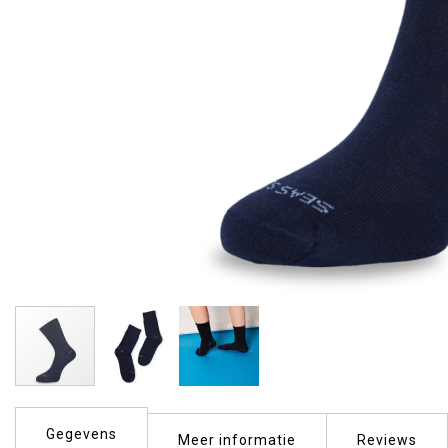
Ga
naar
Gegevens
het
Meer informatie
Reviews