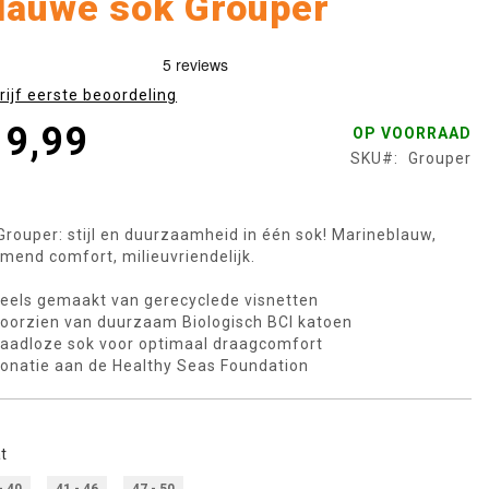
lauwe sok Grouper
rijf eerste beoordeling
 9,99
OP VOORRAAD
SKU
Grouper
Grouper: stijl en duurzaamheid in één sok! Marineblauw,
mend comfort, milieuvriendelijk.
eels gemaakt van gerecyclede visnetten
oorzien van duurzaam Biologisch BCI katoen
aadloze sok voor optimaal draagcomfort
onatie aan de Healthy Seas Foundation
t
- 40
41 - 46
47 - 50