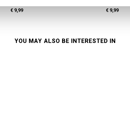
Grijze sok Porgy
Zwarte sok Sterle
€ 9,99
€ 9,99
YOU MAY ALSO BE INTERESTED IN