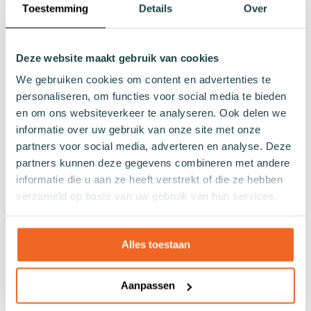
Toestemming
Details
Over
Naadloze sokken
Patronen
Effen sokken
Deze website maakt gebruik van cookies
Kleurrijke sokken
We gebruiken cookies om content en advertenties te
Sokken met print
personaliseren, om functies voor social media te bieden
Gestreepte sokken
en om ons websiteverkeer te analyseren. Ook delen we
Gestipte sokken
informatie over uw gebruik van onze site met onze
Geblokte sokken
partners voor social media, adverteren en analyse. Deze
Glitter sokken
partners kunnen deze gegevens combineren met andere
informatie die u aan ze heeft verstrekt of die ze hebben
Visnet patroon sokken
verzameld op basis van uw gebruik van hun services.
Hartjes sokken
Overig
Alles toestaan
Cadeaus
Badkleding
Aanpassen