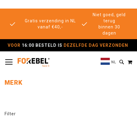
Niet goed, geld
Gratis verzending in NL
terug
vanaf €40,-
binnen 30
dagen
VOOR
16:00 BESTELD IS
DEZELFDE DAG VERZONDEN
TOGGLE NAV
M
SEAR
NL
MERK
Filter