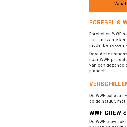
Vanaf 
FOREBEL & 
Forebel en WWF he
dat duurzame keuz
mode. De sokken w
Door deze samenwe
naar WWF-projecte
van een gezonde bi
planeet.
VERSCHILLE
De WWF collectie v
op de natuur, met
WWF CREW 
De WWF crew sokke