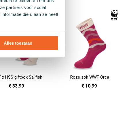
en
In Winkelwagen
 media te bieden en om ons
ze partners voor social
nformatie die u aan ze heeft
Alles toestaan
x HSS giftbox Sailfish
Roze sok WWF Orca
€ 33,99
€ 10,99
en
36 - 40
In Winkelwagen