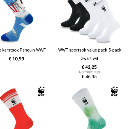
e kerstsok Penguin WWF
WWF sportsok value pack 5-pack
zwart wit
€ 10,99
€ 42,25
Normale prijs
36 - 40
41 - 46
€ 46,95
en
In Winkelwagen