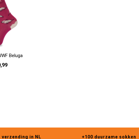
WWF Beluga
0,99
- 40
s verzending in NL
+100 duurzame sokken