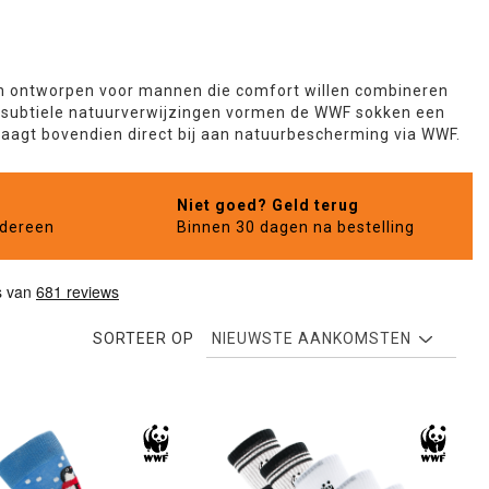
ijn ontworpen voor mannen die comfort willen combineren
subtiele natuurverwijzingen vormen de WWF sokken een
raagt bovendien direct bij aan natuurbescherming via WWF.
Niet goed? Geld terug
edereen
Binnen 30 dagen na bestelling
SORTEER OP