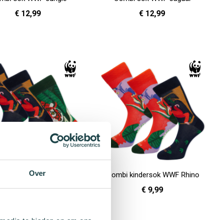
€ 12,99
€ 12,99
36 - 40
41 - 46
36 - 40
41 - 46
en
In Winkelwagen
Over
 kindersok WWF Monkey
Combi kindersok WWF Rhino
€ 9,99
€ 9,99
31 - 35
31 - 35