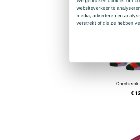
In Winkelwagen
We gebruiken cookies om cont
websiteverkeer te analyseren
media, adverteren en analys
verstrekt of die ze hebben v
Combi sok
€ 1
36 - 40
In Winkelwagen