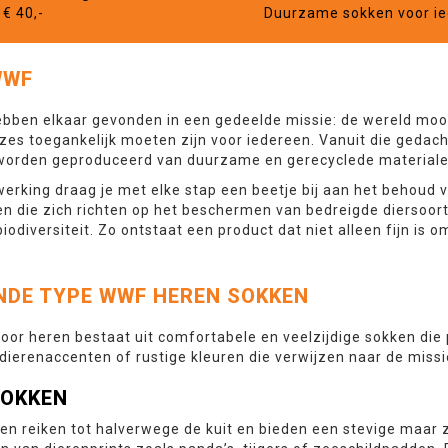
€ 40,-
Duurzame sokken voor i
WWF
bben elkaar gevonden in een gedeelde missie: de wereld mooie
es toegankelijk moeten zijn voor iedereen. Vanuit die gedacht
orden geproduceerd van duurzame en gerecyclede materialen 
rking draag je met elke stap een beetje bij aan het behoud v
n die zich richten op het beschermen van bedreigde diersoort
odiversiteit. Zo ontstaat een product dat niet alleen fijn is 
NDE TYPE WWF HEREN SOKKEN
oor heren bestaat uit comfortabele en veelzijdige sokken die 
 dierenaccenten of rustige kleuren die verwijzen naar de miss
SOKKEN
n reiken tot halverwege de kuit en bieden een stevige maar za