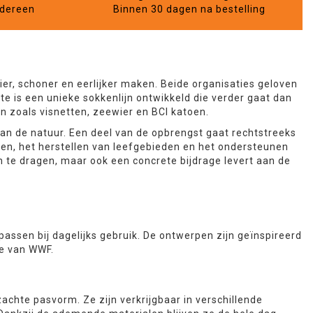
edereen
Binnen 30 dagen na bestelling
r, schoner en eerlijker maken. Beide organisaties geloven
e is een unieke sokkenlijn ontwikkeld die verder gaat dan
zoals visnetten, zeewier en BCI katoen.
an de natuur. Een deel van de opbrengst gaat rechtstreeks
en, het herstellen van leefgebieden en het ondersteunen
om te dragen, maar ook een concrete bijdrage levert aan de
passen bij dagelijks gebruik. De ontwerpen zijn geïnspireerd
ie van WWF.
chte pasvorm. Ze zijn verkrijgbaar in verschillende