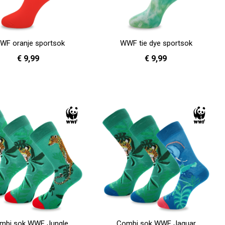
WF oranje sportsok
WWF tie dye sportsok
€ 9,99
€ 9,99
36 - 40
41 - 46
36 - 40
41 - 46
en
In Winkelwagen
mbi sok WWF Jungle
Combi sok WWF Jaguar