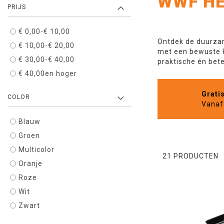
WWF HE
PRIJS
€ 0,00
-
€ 10,00
Ontdek de duurzam
€ 10,00
-
€ 20,00
met een bewuste 
€ 30,00
-
€ 40,00
praktische én bet
€ 40,00
en hoger
Grati
COLOR
Vanaf 
Blauw
Groen
Multicolor
21
PRODUCTEN
Oranje
Roze
Wit
Zwart