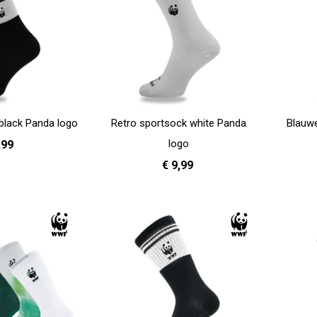
black Panda logo
Retro sportsock white Panda
Blauw
logo
,99
€ 9,99
41 - 46
In Winkelwag
36 - 40
41 - 46
In Winkelwagen