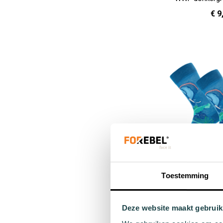
€ 9
36 - 40
In Winkelwagen
Toestemming
Combi sok W
€ 1
Deze website maakt gebruik
36 - 40