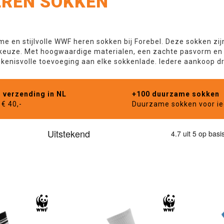
REN SOKKEN
e en stijlvolle WWF heren sokken bij Forebel. Deze sokken z
keuze. Met hoogwaardige materialen, een zachte pasvorm en 
ekenisvolle toevoeging aan elke sokkenlade. Iedere aankoop d
s verzending in NL
+100 duurzame sokken
€ 40,-
Duurzame sokken voor i