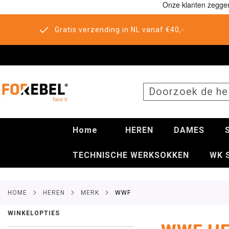
Gratis verzending in NL vanaf €40,-
SEARCH
Home
HEREN
DAMES
TECHNISCHE WERKSOKKEN
WK 
HOME
HEREN
MERK
WWF
WINKELOPTIES