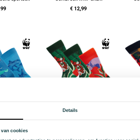
,99
€ 12,99
41 - 46
36 - 40
41 - 46
In Winkelwagen
In Winkelwag
Details
WF Elephant
Combi sok WWF Tiger
Combi
2,99
€ 12,99
 van cookies
41 - 46
36 - 40
41 - 46