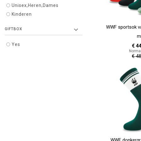
Unisex,Heren,Dames
Kinderen
WWF sportsok va
GIFTBOX
m
Yes
€ 4
Normal
€ 4
In Winkelwagen
WWF donkergr