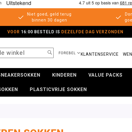
Niet goed, geld terug
Don
binnen 30 dagen
goe
VOOR
16:00 BESTELD IS
DEZELFDE DAG VERZONDEN
SEARCH
SELECTEER
FOREBEL
KLANTENSERVICE
WEN
WINKEL
SNEAKERSOKKEN
KINDEREN
VALUE PACKS
SOKKEN
PLASTICVRIJE SOKKEN