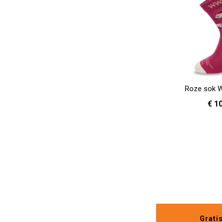
Roze sok 
€ 1
36 
In Winkelwagen
Grati