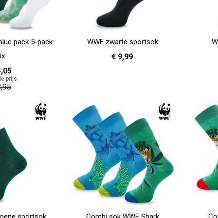
lue pack 5-pack
WWF zwarte sportsok
W
ix
€ 9,99
4,05
e prijs
36 - 40
41 - 46
8,95
In Winkelwagen
In Winkelwag
oene sportsok
Combi sok WWF Shark
Co