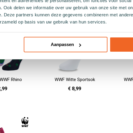
In Winkelwagen
In Winkelwag
ent en advertenties te personaliseren, om functies voor social
. Ook delen we informatie over uw gebruik van onze site met on
e. Deze partners kunnen deze gegevens combineren met andere i
erzameld op basis van uw gebruik van hun services.
Aanpassen
 WWF Rhino
WWF Witte Sportsok
WWF 
2,99
€ 8,99
In Winkelwag
41 - 46
36 - 40
41 - 46
In Winkelwagen