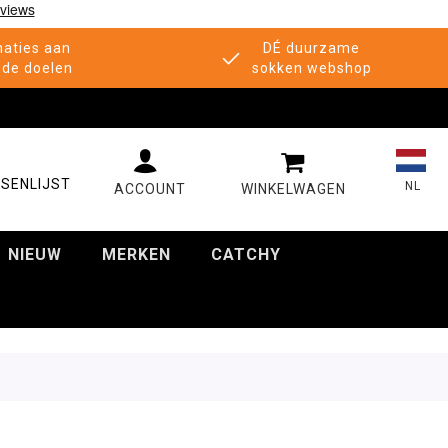
aties aan
DÉ duurzame
de doelen
sokken webshop
MIJN WINKELWAGE
SENLIJST
NL
NIEUW
MERKEN
CATCHY