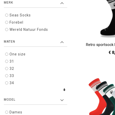
MERK
Seas Socks
Forebel
Wereld Natuur Fonds
MATEN
Retro sportsock 
€ 8
One size
31
36 - 40
In Winkelwagen
32
33
34
MODEL
Dames