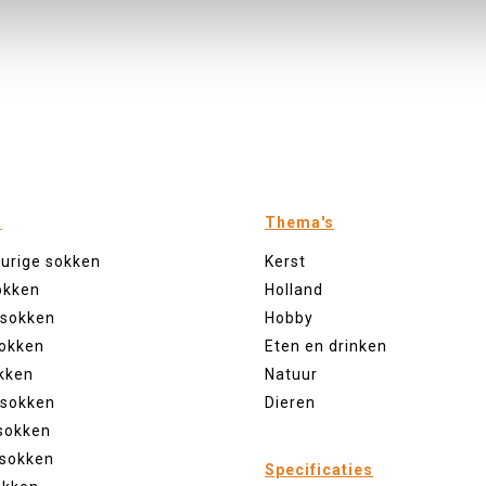
n
Thema's
eurige sokken
Kerst
okken
Holland
 sokken
Hobby
sokken
Eten en drinken
kken
Natuur
 sokken
Dieren
sokken
 sokken
Specificaties