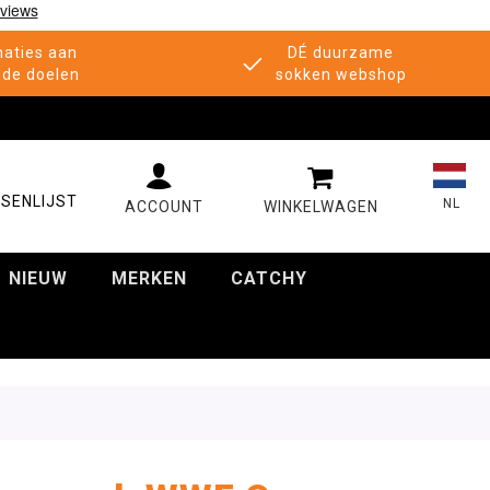
aties aan
DÉ duurzame
de doelen
sokken webshop
MIJN WINKELWAGE
SENLIJST
NL
NIEUW
MERKEN
CATCHY