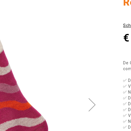
R
Sch
€
De 
com
✅ D
✅ V
✅ N
✅ D
✅ D
✅ D
✅ V
✅ N
✅ D