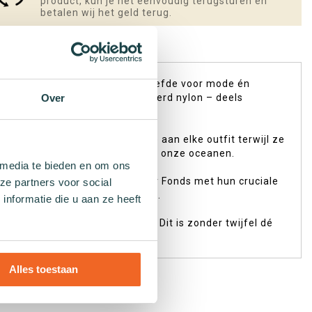
product, kun je het eenvoudig terugsturen en
betalen wij het geld terug.
e perfecte match. Jij, met je liefde voor mode én
ologisch katoen en geregenereerd nylon – deels
Over
gen gegarandeerd wat flair toe aan elke outfit terwijl ze
 uiting van jouw engagement voor onze oceanen.
 media te bieden en om ons
t en steun je het Wereld Natuur Fonds met hun cruciale
ze partners voor social
ijde natuurbehoud initiatieven.
nformatie die u aan ze heeft
, doet de planeet goed terug! Dit is zonder twijfel dé
Alles toestaan