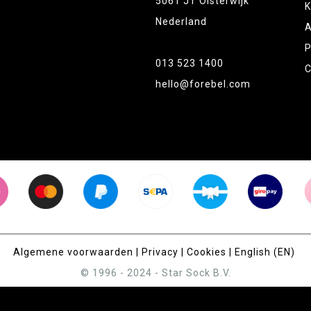
5061 JT Oisterwijk
K
Nederland
A
P
013 523 1400
C
hello@forebel.com
Algemene voorwaarden
|
Privacy
|
Cookies
|
English (EN)
© 1996 - 2024 - Star Sock B.V.