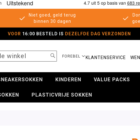
Niet goed, geld terug
Don
binnen 30 dagen
goe
VOOR
16:00 BESTELD IS
DEZELFDE DAG VERZONDEN
SEARCH
SELECTEER
FOREBEL
KLANTENSERVICE
WEN
WINKEL
SNEAKERSOKKEN
KINDEREN
VALUE PACKS
SOKKEN
PLASTICVRIJE SOKKEN