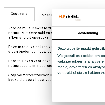
begin
van
de
Gegevens
Meer informatie
Reviews
afbeeldingen-
gallerij
Voor de milieubewuste vrouw die graag een stijlvolle en
natuur, zult deze sokken waarderen om hun unieke desi
Toestemming
afkomstig uit opgedoken visnetten – bieden ze niet alle
Deze modieuze sokken zijn ideaal voor dagelijks gebruik;
Deze website maakt gebruik
steun bieden aan jouw actieve levensstijl. De levendige
We gebruiken cookies om cont
Door te kiezen voor onze Roze WWF Orca sokken draag je
websiteverkeer te analyseren
natuurbeschermingsprojecten. Elke aankoop levert niet a
media, adverteren en analys
verstrekt of die ze hebben v
Stap vol zelfvertrouwen in duurzaamheid met deze charma
keuze die zowel jouw voeten als moeder aarde laat stral