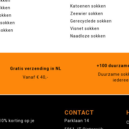
okken
Katoenen sokken
okken
Zeewier sokken
okken
Gerecyclede sokken
 sokken
Visnet sokken
sokken
Naadloze sokken
+100 duurzam
Gratis verzending in NL
Duurzame sok
Vanaf € 40,-
iederee
CONTACT
10% korting op je
Parklaan 14
C