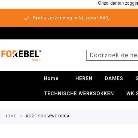
Gratis verzending in NL vanaf €40,-
SEARCH
Home
HEREN
DAMES
TECHNISCHE WERKSOKKEN
WK 
HOME
ROZE SOK WWF ORCA
Ga
naar