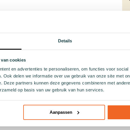
 verantwoorde keuze maakt, zijn onze Roze WWF Orca sokken d
gn en duurzame materialen. Gemaakt van een mix van zacht bi
Details
en comfort maar ook een eco-vriendelijke voetafdruk.
 of je nu thuis ontspant of onderweg bent naar je werk, ze voe
 van cookies
 kleuren en het golvenpatroon maken elk paar tot een vrolijke
ent en advertenties te personaliseren, om functies voor social
 bij aan het Sock by Sock concept dat overproductie tegengaa
. Ook delen we informatie over uw gebruik van onze site met on
lleen prachtige sokken op maar ook concrete hulp aan wereldw
e. Deze partners kunnen deze gegevens combineren met andere i
erzameld op basis van uw gebruik van hun services.
nte roze Orca sokken – want als jij goed doet voor de planeet
en.
Aanpassen