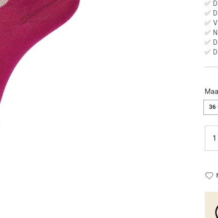
✅ D
✅ D
✅ V
✅ N
✅ D
✅ D
Maa
36 