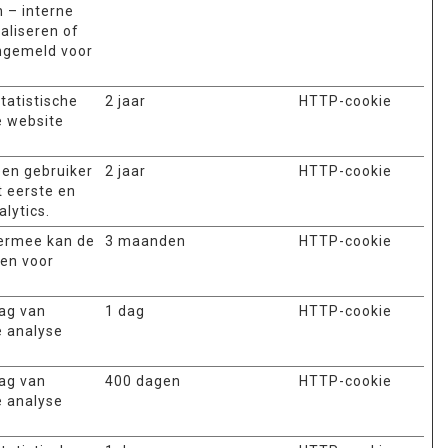
 – interne
aliseren of
angemeld voor
tatistische
2 jaar
HTTP-cookie
e website
een gebruiker
2 jaar
HTTP-cookie
t eerste en
lytics.
iermee kan de
3 maanden
HTTP-cookie
ken voor
rag van
1 dag
HTTP-cookie
e analyse
rag van
400 dagen
HTTP-cookie
e analyse