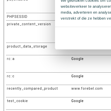
We gebruiken cookies om cont
websiteverkeer te analyseren
media, adverteren en analys
PHPSESSID
www.forebel.com
verstrekt of die ze hebben v
private_content_version
www.forebel.com
product_data_storage
www.forebel.com
rc::a
Google
rc::c
Google
recently_compared_product
www.forebel.com
test_cookie
Google