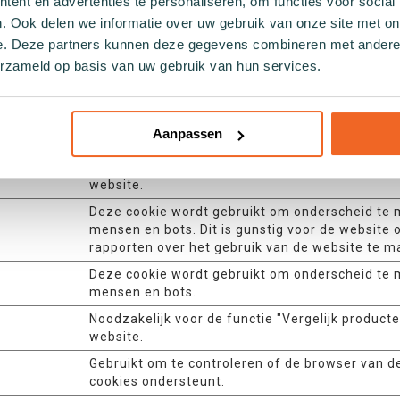
ent en advertenties te personaliseren, om functies voor social
krijgen tot de website. Hierdoor kan de website
. Ook delen we informatie over uw gebruik van onze site met on
overeenkomstig worden weergegeven.
e. Deze partners kunnen deze gegevens combineren met andere i
Houdt gebruikerssessiestatus voor alle pagina-a
erzameld op basis van uw gebruik van hun services.
Deze cookie is nodig voor de cachefunctie. Een
gebruikt door de website om de reactietijd tuss
bezoeker en de website te optimaliseren. De ca
Aanpassen
meestal opgeslagen in de browser van de bezoe
Noodzakelijk voor de functie "Vergelijk producte
website.
Deze cookie wordt gebruikt om onderscheid te
mensen en bots. Dit is gunstig voor de website 
rapporten over het gebruik van de website te m
Deze cookie wordt gebruikt om onderscheid te
mensen en bots.
Noodzakelijk voor de functie "Vergelijk producte
website.
Gebruikt om te controleren of de browser van d
cookies ondersteunt.