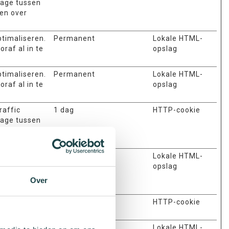
tage tussen
len over
ptimaliseren.
Permanent
Lokale HTML-
raf al in te
opslag
ptimaliseren.
Permanent
Lokale HTML-
raf al in te
opslag
raffic
1 dag
HTTP-cookie
tage tussen
len over
 cache wordt
Permanent
Lokale HTML-
en de
opslag
che wordt
Over
ker.
tboxfunctie
1 dag
HTTP-cookie
egang te
Permanent
Lokale HTML-