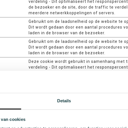
verdeling - Dit optimaliseert het responspercen
de bezoeker en de site, door de traffic te verde
meerdere netwerkkoppelingen of servers.
Gebruikt om de laadsnelheid op de website te o
Dit wordt gedaan door een aantal procedures voo
laden in de browser van de bezoeker.
Gebruikt om de laadsnelheid op de website te o
Dit wordt gedaan door een aantal procedures voo
laden in de browser van de bezoeker.
Deze cookie wordt gebruikt in samenhang met t
verdeling - Dit optimaliseert het responspercen
de bezoeker en de site, door de traffic te verde
meerdere netwerkkoppelingen of servers.
Deze cookie is nodig voor de cachefunctie. Een
gebruikt door de website om de reactietijd tuss
bezoeker en de website te optimaliseren. De ca
Details
meestal opgeslagen in de browser van de bezoe
Noodzakelijk voor de functionaliteit van de cha
van de website.
 van cookies
Bepaalt het apparaat dat wordt gebruikt om to