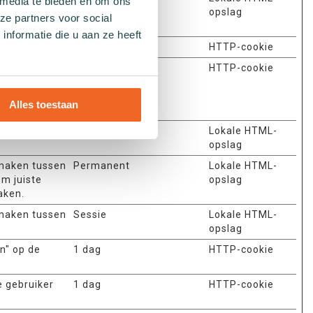
 media te bieden en om ons
opslag
ze partners voor social
nformatie die u aan ze heeft
anvragen bij.
1 dag
HTTP-cookie
 cache wordt
400 dagen
HTTP-cookie
en de
che wordt
Alles toestaan
ker.
n" op de
Permanent
Lokale HTML-
opslag
 maken tussen
Permanent
Lokale HTML-
om juiste
opslag
aken.
 maken tussen
Sessie
Lokale HTML-
opslag
n" op de
1 dag
HTTP-cookie
e gebruiker
1 dag
HTTP-cookie