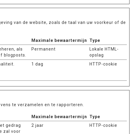
eving van de website, zoals de taal van uw voorkeur of de
Maximale bewaartermijn
Type
eheren, als
Permanent
Lokale HTML-
f blogposts.
opslag
liteit.
1 dag
HTTP-cookie
evens te verzamelen en te rapporteren.
Maximale bewaartermijn
Type
het gedrag
2 jaar
HTTP-cookie
e zal voor