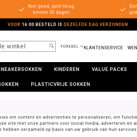
Niet goed, geld terug
Don
binnen 30 dagen
goe
VOOR
16:00 BESTELD IS
DEZELFDE DAG VERZONDEN
SEARCH
SELECTEER
FOREBEL
KLANTENSERVICE
WEN
WINKEL
SNEAKERSOKKEN
KINDEREN
VALUE PACKS
SOKKEN
PLASTICVRIJE SOKKEN
ies om content en advertenties te personaliseren, om functie
nze site met onze partners voor social media, adverteren en
ze hebben verzameld op basis van uw gebruik van hun services