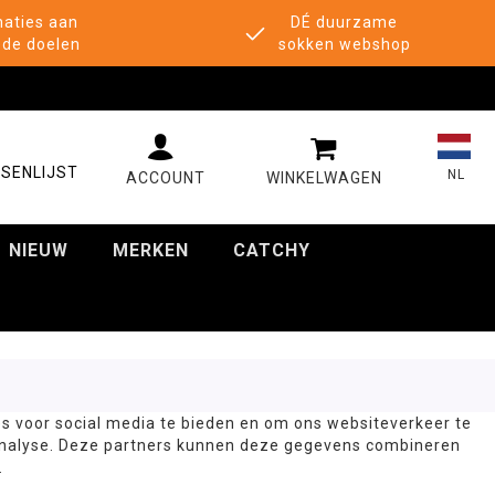
aties aan
DÉ duurzame
de doelen
sokken webshop
MIJN WINKELWAGE
SENLIJST
NL
NIEUW
MERKEN
CATCHY
s voor social media te bieden en om ons websiteverkeer te
 analyse. Deze partners kunnen deze gegevens combineren
.