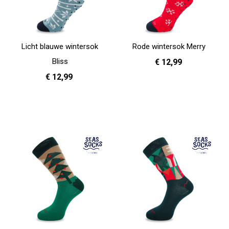
Licht blauwe wintersok
Rode wintersok Merry
Bliss
€ 12,99
€ 12,99
36 - 40
41 - 46
In Winkelwagen
36 - 40
41 - 46
In Winkelwagen