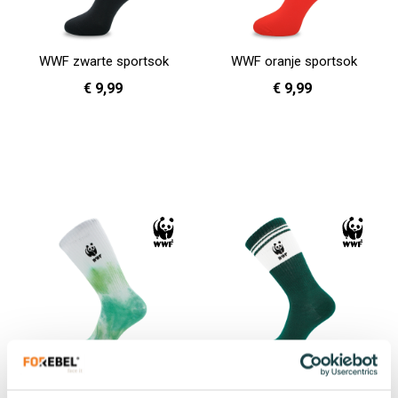
WWF zwarte sportsok
WWF oranje sportsok
€ 9,99
€ 9,99
36 - 40
41 - 46
36 - 40
41 - 46
In Winkelwagen
In Winkelwagen
WWF tie dye sportsok
WWF donkergroene