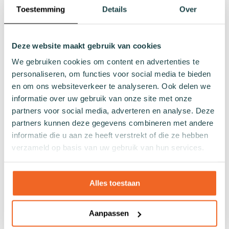
Toestemming
Details
Over
sportsok
€ 9,99
€ 9,99
36 - 40
41 - 46
In Winkelwagen
Deze website maakt gebruik van cookies
36 - 40
41 - 46
In Winkelwagen
We gebruiken cookies om content en advertenties te
personaliseren, om functies voor social media te bieden
en om ons websiteverkeer te analyseren. Ook delen we
informatie over uw gebruik van onze site met onze
partners voor social media, adverteren en analyse. Deze
partners kunnen deze gegevens combineren met andere
informatie die u aan ze heeft verstrekt of die ze hebben
verzameld op basis van uw gebruik van hun services.
Alles toestaan
Combi sok WWF Shark
Combi sok WWF Jungle
€ 12,99
€ 12,99
Aanpassen
36 - 40
41 - 46
36 - 40
41 - 46