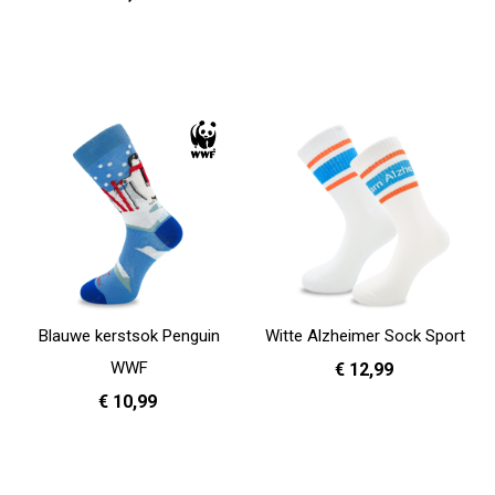
36 - 40
41 - 46
In Winkelwagen
36 - 40
41 - 46
In Winkelwagen
Blauwe kerstsok Penguin
Witte Alzheimer Sock Sport
WWF
€ 12,99
€ 10,99
35 - 38
39 - 42
43 - 46
In Winkelwagen
36 - 40
41 - 46
In Winkelwagen