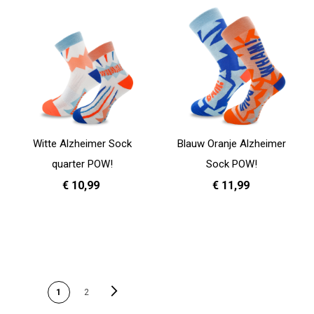
Witte Alzheimer Sock
Blauw Oranje Alzheimer
quarter POW!
Sock POW!
€ 10,99
€ 11,99
35 - 38
39 - 42
43 - 46
35 - 38
39 - 42
43 - 46
In Winkelwagen
In Winkelwagen
PAGINA
Pagina
Volgende
U lees momenteel pagina
Pagina
1
2