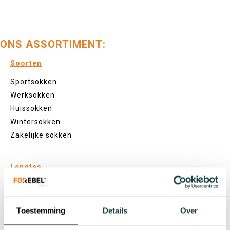
ONS ASSORTIMENT:
Soorten
Sportsokken
Werksokken
Huissokken
Wintersokken
Zakelijke sokken
Lengtes
Footies
Sneakersokken
Toestemming
Details
Over
Quarter sokken
Normale sokken