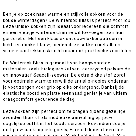
Ben je op zoek naar warme en stijlvolle sokken voor de
koude winterdagen? De Wintersok Bliss is perfect voor jou!
Deze unisex sokken zijn ideaal voor iedereen die comfort
en een vleugje winterse charme wil toevoegen aan hun
garderobe. Met een klassiek sneeuwvlokkenpatroon in
licht- en donkerblauw, bieden deze sokken niet alleen
visuele aantrekkingskracht maar ook praktische voordelen.
De Wintersok Bliss is gemaakt van hoogwaardige
materialen zoals biologisch katoen, gerecycled polyamide
en innovatief Seacell-zeewier. De extra dikke stof zorgt
voor optimale warmte terwijl de antislip-nopjes onderaan
je voet zorgen voor grip op elke ondergrond. Dankzij de
elastische boord en platte teennaad geniet je van ultiem
draagcomfort gedurende de dag.
Deze sokken zijn perfect om te dragen tijdens gezellige
avonden thuis of als modieuze aanvulling op jouw
dagelijkse outfit in het koude seizoen. Bovendien doe je
met jouw aankoop iets goeds; Forebel doneert een deel
van de opbrengst aan zowel Sock by Sock als North Sea