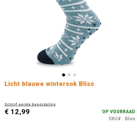
Ga
Licht blauwe wintersok Bliss
naar
het
begin
Schrijf eerste beoordeling
van
€ 12,99
OP VOORRAAD
de
afbeeldingen-
SKU
Bliss
gallerij