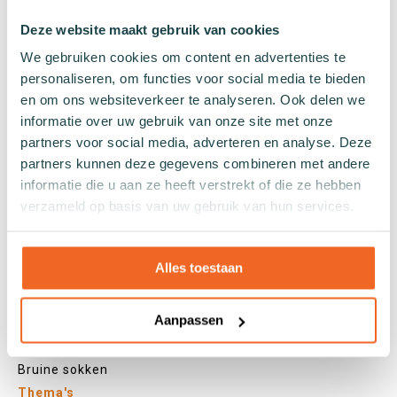
Kniekousen
Deze website maakt gebruik van cookies
Panty's
We gebruiken cookies om content en advertenties te
Kleuren
personaliseren, om functies voor social media te bieden
Veel kleurige sokken
en om ons websiteverkeer te analyseren. Ook delen we
Witte sokken
informatie over uw gebruik van onze site met onze
Zwarte sokken
partners voor social media, adverteren en analyse. Deze
Grijze sokken
partners kunnen deze gegevens combineren met andere
informatie die u aan ze heeft verstrekt of die ze hebben
Gele sokken
verzameld op basis van uw gebruik van hun services.
Groene sokken
Oranje sokken
Paarse sokken
Alles toestaan
Roze sokken
Rode sokken
Aanpassen
Beige sokken
Blauwe sokken
Bruine sokken
Thema's