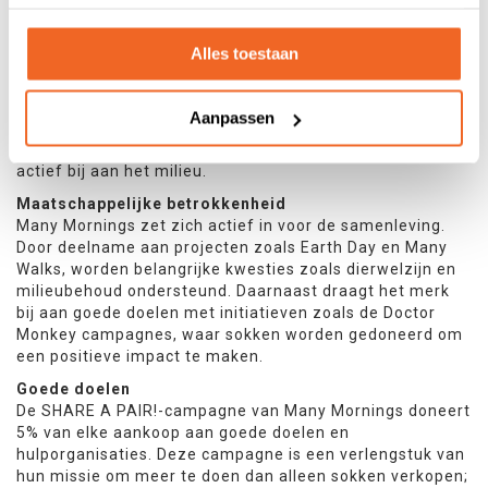
Duurzaamheid bij Many Mornings gaat verder dan het
gebruik van verantwoorde materialen. Het merk volgt een
Alles toestaan
Less-Waste-Strategy, waarbij bijna geen materiaal
verloren gaat. Tweedehands sokken en restjes garen uit
de productie worden upcycled tot nieuwe producten,
Aanpassen
zoals naaisjablonen en haarelastiekjes. Deze creatieve
aanpak vermindert afval, stimuleert hergebruik en draagt
actief bij aan het milieu.
Maatschappelijke betrokkenheid
Many Mornings zet zich actief in voor de samenleving.
Door deelname aan projecten zoals Earth Day en Many
Walks, worden belangrijke kwesties zoals dierwelzijn en
milieubehoud ondersteund. Daarnaast draagt het merk
bij aan goede doelen met initiatieven zoals de Doctor
Monkey campagnes, waar sokken worden gedoneerd om
een positieve impact te maken.
Goede doelen
De SHARE A PAIR!-campagne van Many Mornings doneert
5% van elke aankoop aan goede doelen en
hulporganisaties. Deze campagne is een verlengstuk van
hun missie om meer te doen dan alleen sokken verkopen;