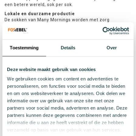
een betere wereld, sok per sok.
Lokale en duurzame productie
De sokken van Many Mornings worden met zorg
geproduceerd in de textielregio van Łódź, Polen, een
gebied met een rijke textieltraditie. Deze lokale productie
zorgt voor een korte en efficiënte toeleveringsketen,
waarin de katoen minder dan 25 kilometer aflegt van de
Toestemming
Details
Over
leverancier naar de fabriek. Dit minimaliseert de
transportbehoeften en draagt bij aan een aanzienlijk
lagere ecologische voetafdruk. Het gebruik van Oeko-Tex
gecertificeerde materialen verzekert bovendien dat elk
Deze website maakt gebruik van cookies
paar sokken zowel milieuvriendelijk als van hoge kwaliteit
We gebruiken cookies om content en advertenties te
is.
personaliseren, om functies voor social media te bieden
Milieuvriendelijke logistiek
en om ons websiteverkeer te analyseren. Ook delen we
Bij Many Mornings houdt de inzet voor duurzaamheid niet
informatie over uw gebruik van onze site met onze
op bij de productie. Alle sokken worden klimaatneutraal
partners voor social media, adverteren en analyse. Deze
verzonden binnen de EU, waarbij gerecyclede en
oplosbare verpakkingen worden gebruikt. Dit betekent
partners kunnen deze gegevens combineren met andere
dat elke bestelling zijn weg naar de klant vindt met zo
informatie die u aan ze heeft verstrekt of die ze hebben
min mogelijk impact op het milieu.
verzameld op basis van uw gebruik van hun services.
Circulaire economie in actie