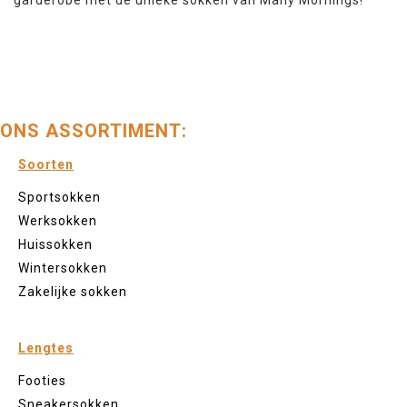
garderobe met de unieke sokken van Many Mornings!
ONS ASSORTIMENT:
Soorten
Sportsokken
Werksokken
Huissokken
Wintersokken
Zakelijke sokken
Lengtes
Footies
Sneakersokken