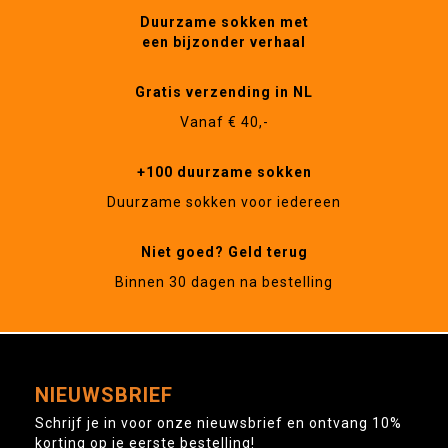
Duurzame sokken met
een bijzonder verhaal
Gratis verzending in NL
Vanaf € 40,-
+100 duurzame sokken
Duurzame sokken voor iedereen
Niet goed? Geld terug
Binnen 30 dagen na bestelling
NIEUWSBRIEF
Schrijf je in voor onze nieuwsbrief en ontvang 10%
korting op je eerste bestelling!