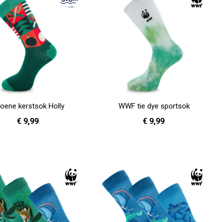
oene kerstsok Holly
WWF tie dye sportsok
€ 9,99
€ 9,99
36 - 40
41 - 46
36 - 40
41 - 46
en
In Winkelwagen