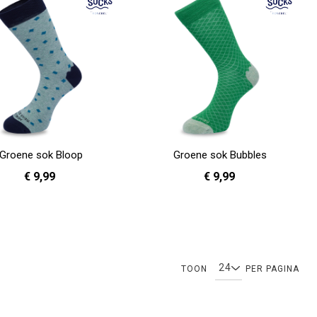
Groene sok Bloop
Groene sok Bubbles
€ 9,99
€ 9,99
36 - 40
36 - 40
41 - 46
en
In Winkelwagen
U lees momenteel pagina
Pagina
TOON
PER PAGINA