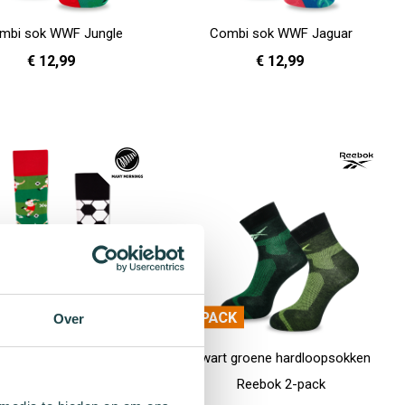
mbi sok WWF Jungle
Combi sok WWF Jaguar
€ 12,99
€ 12,99
36 - 40
41 - 46
36 - 40
41 - 46
en
In Winkelwagen
Over
ene sok Football Fan
Zwart groene hardloopsokken
Reebok 2-pack
€ 9,99