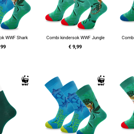
sok WWF Shark
Combi kindersok WWF Jungle
Combi
,99
€ 9,99
- 35
31 - 35
In Winkelwagen
In Winkelwag