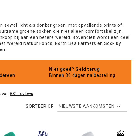
 in zowel licht als donker groen, met opvallende prints of
 duurzame groene sokken die niet alleen comfortabel zijn,
ankoop bij aan een betere wereld. Bovendien wordt een deel
het Wereld Natuur Fonds, North Sea Farmers en Sock by
en.
Niet goed? Geld terug
edereen
Binnen 30 dagen na bestelling
SORTEER OP