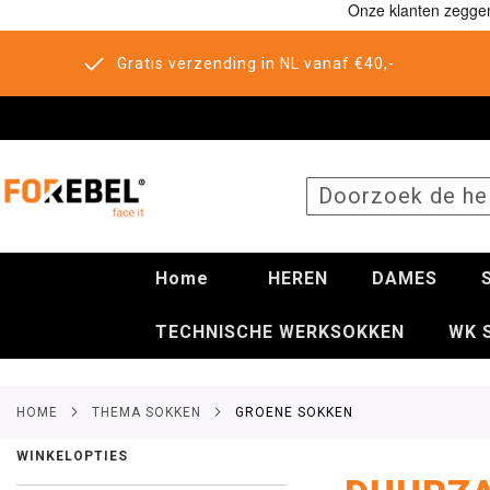
Gratis verzending in NL vanaf €40,-
SEARCH
Home
HEREN
DAMES
TECHNISCHE WERKSOKKEN
WK 
HOME
THEMA SOKKEN
GROENE SOKKEN
WINKELOPTIES