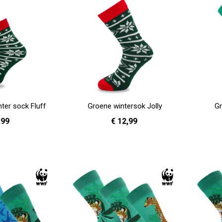
ter sock Fluff
Groene wintersok Jolly
Gr
,99
€ 12,99
Size
36 - 40
41 - 46
In Winkelwagen
In Winkelwag