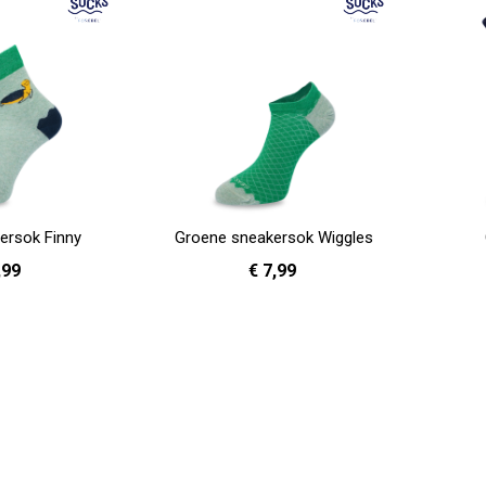
ersok Finny
Groene sneakersok Wiggles
,99
€ 7,99
- 35
36 - 40
41 - 46
In Winkelwagen
In Winkelwag
agina
Volgende