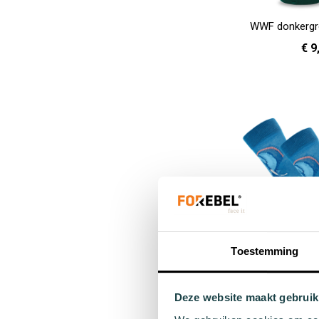
WWF donkergr
€ 9
36 - 40
In Winkelwagen
Toestemming
Combi sok W
Deze website maakt gebruik
€ 1