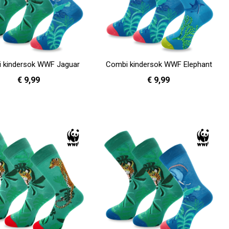
 kindersok WWF Jaguar
Combi kindersok WWF Elephant
€ 9,99
€ 9,99
31 - 35
31 - 35
en
In Winkelwagen