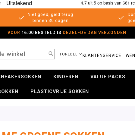
Niet goed, geld terug
Don
binnen 30 dagen
goe
VOOR
16:00 BESTELD IS
DEZELFDE DAG VERZONDEN
SEARCH
SELECTEER
FOREBEL
KLANTENSERVICE
WEN
WINKEL
SNEAKERSOKKEN
KINDEREN
VALUE PACKS
SOKKEN
PLASTICVRIJE SOKKEN