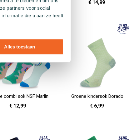
 media te bieden en om ons
€ 14,99
ze partners voor social
39 - 42
43 - 46
en
nformatie die u aan ze heeft
37 - 39
40 - 42
43 - 45
In Winkelwagen
Alles toestaan
e combi sok NSF Marlin
Groene kindersok Dorado
€ 12,99
€ 6,99
36 - 40
41 - 46
31 - 35
en
In Winkelwagen