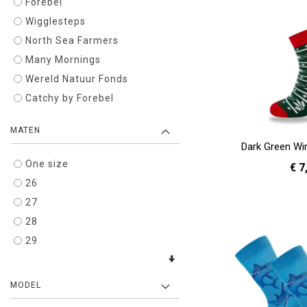
Forebel
Wigglesteps
North Sea Farmers
Many Mornings
Wereld Natuur Fonds
Catchy by Forebel
MATEN
Dark Green Win
One size
€ 7
26
27
One 
In Winkelwagen
28
29
MODEL