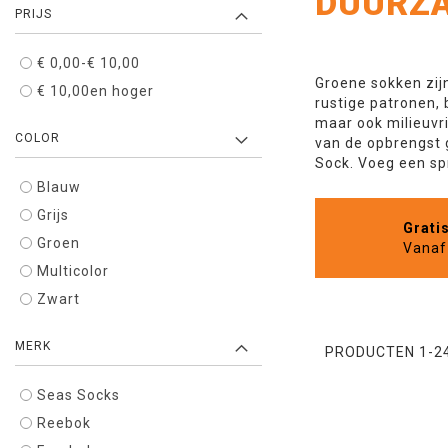
DUURZA
PRIJS
€ 0,00
-
€ 10,00
Groene sokken zijn
€ 10,00
en hoger
rustige patronen, 
maar ook milieuvr
COLOR
van de opbrengst 
Sock. Voeg een sp
Blauw
Grijs
Grati
Groen
Vanaf 
Multicolor
Zwart
MERK
PRODUCTEN
1
-
2
Seas Socks
Reebok