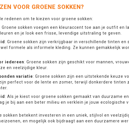
ZEN VOOR GROENE SOKKEN?
nde redenen om te kiezen voor groene sokken:
: Groene sokken voegen een kleuraccent toe aan je outfit en lat
fleuren en je look een frisse, levendige uitstraling te geven.
eid
: Groene sokken zijn verkrijgbaar in verschillende tinten en
owel formele als informele kleding. Ze kunnen gemakkelijk w
or iedereen
: Groene sokken zijn geschikt voor mannen, vrouw
e en veelzijdige kleur.
onden variatie
: Groene sokken zijn een uitstekende keuze v
zijn perfect voor de lente en zomer, terwijl donkerdere tinten
ter.
id
: Als je kiest voor groene sokken gemaakt van duurzame en 
g je bij aan een beter milieu en verklein je jouw ecologische 
 sokken betekent investeren in een uniek, stijlvol en veelzijdi
eizoenen, en mogelijk ook bijdraagt aan een duurzamere wer