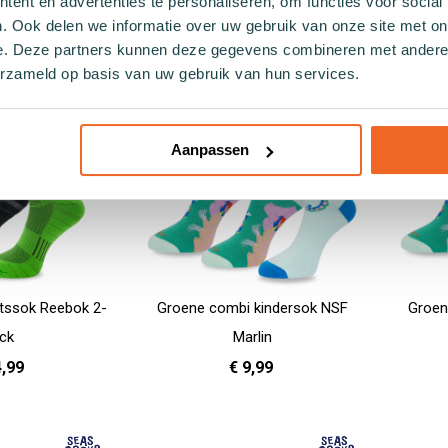
ent en advertenties te personaliseren, om functies voor social
. Ook delen we informatie over uw gebruik van onze site met on
41 - 46
39 - 42
43 - 46
In Winkelwagen
In Winkelwag
e. Deze partners kunnen deze gegevens combineren met andere i
erzameld op basis van uw gebruik van hun services.
Aanpassen
etssok Reebok 2-
Groene combi kindersok NSF
Groen
ck
Marlin
4,99
€ 9,99
In Winkelwag
- 42
43 - 45
31 - 35
In Winkelwagen