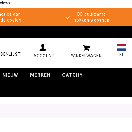
aties aan
DÉ duurzame
de doelen
sokken webshop
MIJN WINKELWAGE
SENLIJST
NL
NIEUW
MERKEN
CATCHY