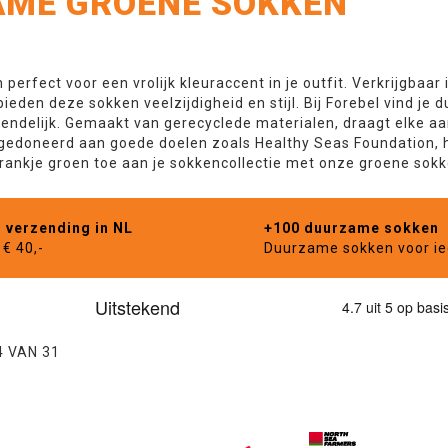
ME GROENE SOKKEN
 perfect voor een vrolijk kleuraccent in je outfit. Verkrijgbaar
bieden deze sokken veelzijdigheid en stijl. Bij Forebel vind je
iendelijk. Gemaakt van gerecyclede materialen, draagt elke a
gedoneerd aan goede doelen zoals Healthy Seas Foundation, 
rankje groen toe aan je sokkencollectie met onze groene sokk
s verzending in NL
+100 duurzame sokken
€ 40,-
Duurzame sokken voor i
4
VAN
31