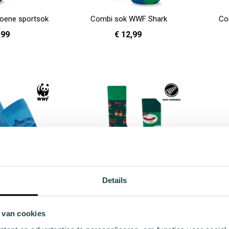
oene sportsok
Combi sok WWF Shark
Co
,99
€ 12,99
41 - 46
36 - 40
41 - 46
In Winkelwagen
In Winkelwag
Details
WF Elephant
Groene sok BBQ Time
Gro
 van cookies
2,99
€ 9,99