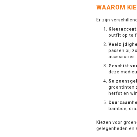
WAAROM KIE
Er zijn verschille
Kleuraccent
outfit op te 
Veelzijdigh
passen bij z
accessoires.
Geschikt vo
deze modieuz
Seizoensgeb
groentinten 
herfst en win
Duurzaamhe
bamboe, draa
Kiezen voor groene
gelegenheden en s