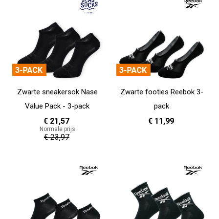
Zwarte sneakersok Nase
Zwarte footies Reebok 3-
Value Pack - 3-pack
pack
€ 21,57
€ 11,99
Normale prijs
€ 23,97
37 - 39
40 - 42
43 - 45
In Winkelwagen
In Winkelwagen