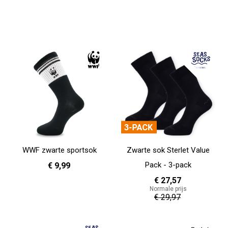
WWF zwarte sportsok
Zwarte sok Sterlet Value
Pack - 3-pack
€ 9,99
€ 27,57
Normale prijs
36 - 40
41 - 46
€ 29,97
In Winkelwagen
In Winkelwagen