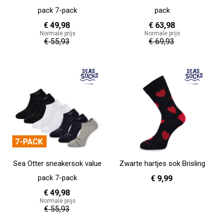
pack 7-pack
pack
€ 49,98
€ 63,98
Normale prijs
Normale prijs
€ 55,93
€ 69,93
In Winkelwagen
In Winkelwagen
Sea Otter sneakersok value
Zwarte hartjes sok Brisling
pack 7-pack
€ 9,99
€ 49,98
Normale prijs
36 - 40
41 - 46
€ 55,93
In Winkelwagen