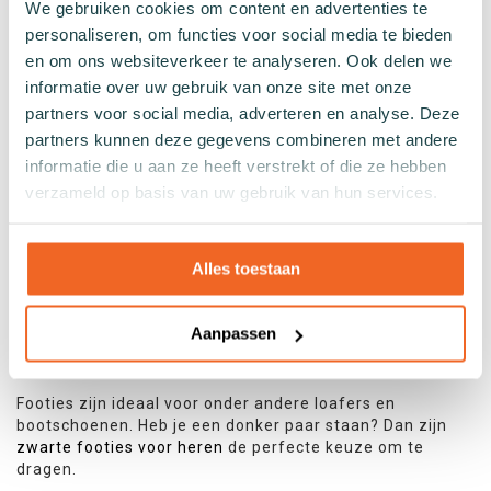
HEREN
We gebruiken cookies om content en advertenties te
personaliseren, om functies voor social media te bieden
Enkelsokken
zijn luchtige en korte sokken die net boven
en om ons websiteverkeer te analyseren. Ook delen we
de enkel uitkomen. Ideaal voor dagelijks gebruik in
sneakers of lage schoenen, vooral tijdens de warmere
informatie over uw gebruik van onze site met onze
maanden. Dankzij de ademende materialen en goede
partners voor social media, adverteren en analyse. Deze
ventilatie blijven je voeten fris en droog.
partners kunnen deze gegevens combineren met andere
informatie die u aan ze heeft verstrekt of die ze hebben
SNEAKERSOKKEN VOOR HEREN
verzameld op basis van uw gebruik van hun services.
Nog korter dan enkelsokken en vaak onzichtbaar in de
schoen. Perfect voor een sportieve look of zomerse
outfit. De
zwarte sneakersokken voor heren
zijn
Alles toestaan
ontworpen met aandacht voor draagcomfort en
vochtregulatie, waardoor ze de hele dag lekker blijven
zitten.
Aanpassen
HEREN FOOTIES IN HET ZWART
Footies zijn ideaal voor onder andere loafers en
bootschoenen. Heb je een donker paar staan? Dan zijn
zwarte footies voor heren
de perfecte keuze om te
dragen.