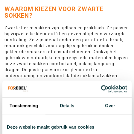
WAAROM KIEZEN VOOR ZWARTE
SOKKEN?
Zwarte heren sokken zijn tijdloos en praktisch. Ze passen
bij vrijwel elke kleur outfit en geven altijd een verzorgde
uitstraling. Ze zijn ideaal onder een pak of nette broek,
maar ook geschikt voor dagelijks gebruik in donker
gekleurde sneakers of casual schoenen. Dankzij het
gebruik van natuurlijke en gerecyclede materialen blijven
onze zwarte sokken comfortabel, ook bij langdurig
dragen. De juiste pasvorm zorgt voor extra
ondersteuning en voorkomt dat de sokken afzakken.
VERSCHILLENDE SOORTEN ZWARTE
HEREN SOKKEN
Toestemming
Details
Over
Forebel biedt een ruime keuze aan zwarte sokken in
diverse stijlen en uitvoeringen. Zo vind je onder andere:
ZWARTE ENKELSOKKEN VOOR
Deze website maakt gebruik van cookies