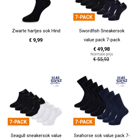
Zwarte hartjes sok Hind
Swordfish Sneakersok
value pack 7-pack
€ 9,99
€ 49,98
Normale prijs
36 - 40
41 - 46
€ 55,93
In Winkelwagen
In Winkelwagen
Seagull sneakersok value
Seahorse sok value pack 7-