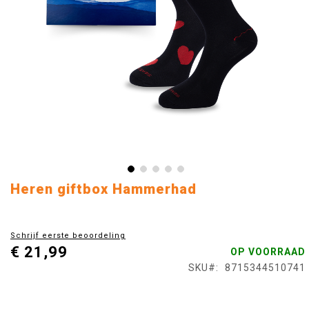
Ga
Heren giftbox Hammerhad
naar
het
begin
Schrijf eerste beoordeling
van
€ 21,99
OP VOORRAAD
de
afbeeldingen-
SKU
8715344510741
gallerij