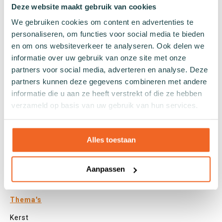
Panty's
Deze website maakt gebruik van cookies
Kleuren
We gebruiken cookies om content en advertenties te
Veel kleurige sokken
personaliseren, om functies voor social media te bieden
Witte sokken
en om ons websiteverkeer te analyseren. Ook delen we
informatie over uw gebruik van onze site met onze
Zwarte sokken
partners voor social media, adverteren en analyse. Deze
Grijze sokken
partners kunnen deze gegevens combineren met andere
Gele sokken
informatie die u aan ze heeft verstrekt of die ze hebben
Groene sokken
verzameld op basis van uw gebruik van hun services.
Oranje sokken
Paarse sokken
Roze sokken
Alles toestaan
Rode sokken
Beige sokken
Aanpassen
Blauwe sokken
Bruine sokken
Thema's
Kerst