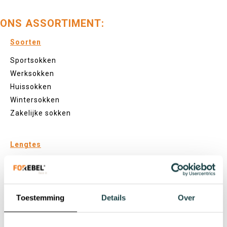
ONS ASSORTIMENT:
Soorten
Sportsokken
Werksokken
Huissokken
Wintersokken
Zakelijke sokken
Lengtes
Footies
Sneakersokken
Quarter sokken
Toestemming
Details
Over
Normale sokken
Kniekousen