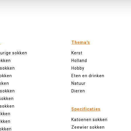
n
Thema's
eurige sokken
Kerst
okken
Holland
 sokken
Hobby
sokken
Eten en drinken
kken
Natuur
 sokken
Dieren
sokken
 sokken
Specificaties
okken
Katoenen sokken
okken
Zeewier sokken
okken