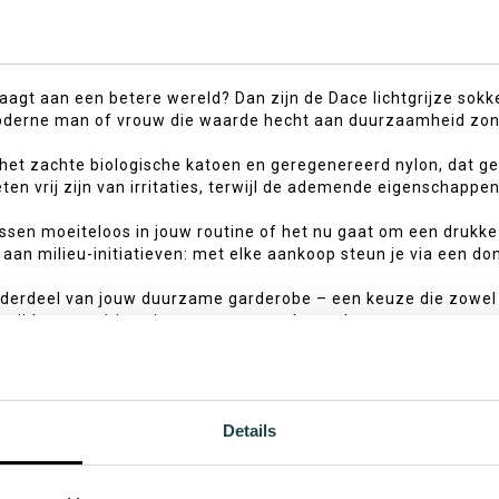
aagt aan een betere wereld? Dan zijn de Dace lichtgrijze sokke
derne man of vrouw die waarde hecht aan duurzaamheid zonder
het zachte biologische katoen en geregenereerd nylon, dat ged
ten vrij zijn van irritaties, terwijl de ademende eigenschappe
ssen moeiteloos in jouw routine of het nu gaat om een drukke w
an milieu-initiatieven: met elke aankoop steun je via een don
nderdeel van jouw duurzame garderobe – een keuze die zowel sti
rtijd een positieve impact op onze planeet!
Details