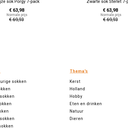
ijze sok Porgy 7-pack
Zwarte sok Sterlet 7-
€ 63,98
€ 63,98
Normale prijs
Normale prijs
€ 69,93
€ 69,93
n
Thema's
eurige sokken
Kerst
okken
Holland
 sokken
Hobby
sokken
Eten en drinken
kken
Natuur
 sokken
Dieren
sokken