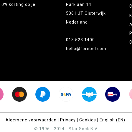
10% korting op je
Parklaan 14
C
5061 JT Oisterwijk
K
Nederland
A
P
013 523 1400
C
hello@forebel.com
Algemene voorwaarden
|
Privacy
|
Cookies
|
English (EN)
© 1996 - 2024 - Star Sock B.V.