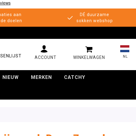
aties aan
DÉ duurzame
de doelen
sokken webshop
MIJN WINKELWAGE
SENLIJST
NL
NIEUW
MERKEN
CATCHY