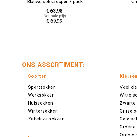
Blauwe sok Grouper 7-pack
Gr
€ 63,98
Normale prijs
€ 69,93
ONS ASSORTIMENT:
Soorten
Kleure
Sportsokken
Veel kl
Werksokken
Witte s
Huissokken
Zwarte
Wintersokken
Grijze 
Zakelijke sokken
Gele so
Groene
Oranje 