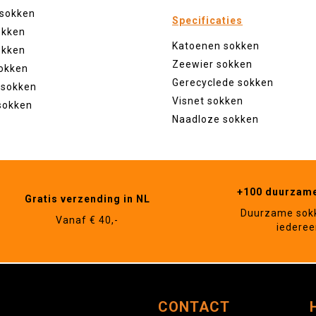
 sokken
Specificaties
okken
Katoenen sokken
okken
Zeewier sokken
okken
Gerecyclede sokken
 sokken
Visnet sokken
sokken
Naadloze sokken
+100 duurzam
Gratis verzending in NL
Duurzame sok
Vanaf € 40,-
iederee
CONTACT