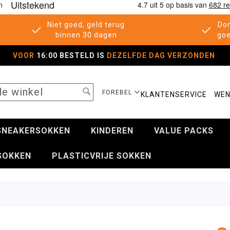
Niet goed, geld terug
Don
binnen 30 dagen
goe
VOOR
16:00 BESTELD IS
DEZELFDE DAG VERZONDEN
SEARCH
SELECTEER
FOREBEL
KLANTENSERVICE
WEN
WINKEL
SNEAKERSOKKEN
KINDEREN
VALUE PACKS
SOKKEN
PLASTICVRIJE SOKKEN