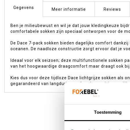
begin
Gegevens
van
Meer informatie
Reviews
de
afbeeldingen-
Ben je milieubewust en wil je dat jouw kledingkeuze bijdr
gallerij
comfortabele sokken zijn speciaal ontworpen voor de mo
De Dace 7-pack sokken bieden dagelijks comfort dankzij 
oceanen. De naadloze constructie zorgt ervoor dat je voe
Ideaal voor elk seizoen; deze multifunctionele sokken pa
van het hoogwaardige draagcomfort maar draagt ook bij a
Kies dus voor deze tijdloze Dace lichtgrijze sokken als o
gegarandeerd van langdurig comfort én maak je tegelijke
Toestemming