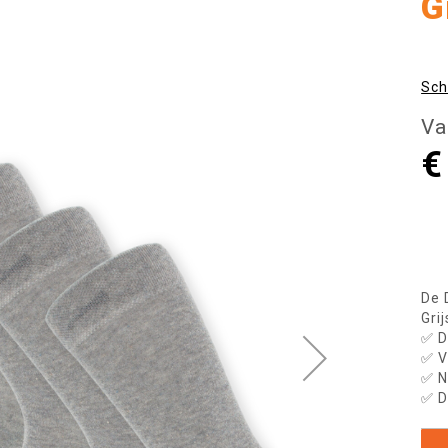
G
Sch
Va
€
De 
Grij
✅ D
✅ V
✅ N
✅ D