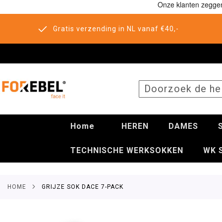
Gratis verzending in NL vanaf €40,-
SEARCH
Home
HEREN
DAMES
TECHNISCHE WERKSOKKEN
WK 
HOME
GRIJZE SOK DACE 7-PACK
Ga
naar