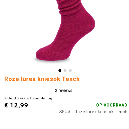
Ga
Roze lurex kniesok Tench
naar
het
begin
Schrijf eerste beoordeling
van
€ 12,99
OP VOORRAAD
de
afbeeldingen-
SKU
Roze lurex kniesok Tench
gallerij