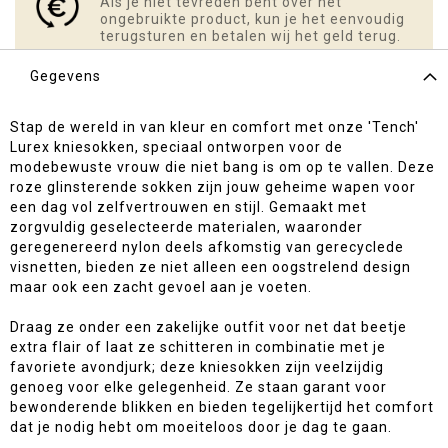
Als je niet tevreden bent over het
ongebruikte product, kun je het eenvoudig
terugsturen en betalen wij het geld terug.
Gegevens
Stap de wereld in van kleur en comfort met onze 'Tench'
Lurex kniesokken, speciaal ontworpen voor de
modebewuste vrouw die niet bang is om op te vallen. Deze
roze glinsterende sokken zijn jouw geheime wapen voor
een dag vol zelfvertrouwen en stijl. Gemaakt met
zorgvuldig geselecteerde materialen, waaronder
geregenereerd nylon deels afkomstig van gerecyclede
visnetten, bieden ze niet alleen een oogstrelend design
maar ook een zacht gevoel aan je voeten.
Draag ze onder een zakelijke outfit voor net dat beetje
extra flair of laat ze schitteren in combinatie met je
favoriete avondjurk; deze kniesokken zijn veelzijdig
genoeg voor elke gelegenheid. Ze staan garant voor
bewonderende blikken en bieden tegelijkertijd het comfort
dat je nodig hebt om moeiteloos door je dag te gaan.