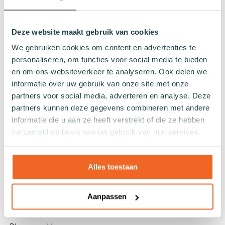
Quarter sokken
Normale sokken
Deze website maakt gebruik van cookies
Kniekousen
We gebruiken cookies om content en advertenties te
Panty's
personaliseren, om functies voor social media te bieden
Kleuren
en om ons websiteverkeer te analyseren. Ook delen we
Veel kleurige sokken
informatie over uw gebruik van onze site met onze
partners voor social media, adverteren en analyse. Deze
Witte sokken
partners kunnen deze gegevens combineren met andere
Zwarte sokken
informatie die u aan ze heeft verstrekt of die ze hebben
Grijze sokken
verzameld op basis van uw gebruik van hun services.
Gele sokken
Groene sokken
Oranje sokken
Alles toestaan
Paarse sokken
Roze sokken
Aanpassen
Rode sokken
Beige sokken