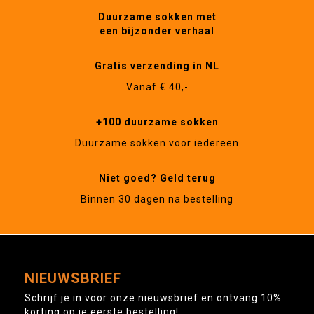
Duurzame sokken met
een bijzonder verhaal
Gratis verzending in NL
Vanaf € 40,-
+100 duurzame sokken
Duurzame sokken voor iedereen
Niet goed? Geld terug
Binnen 30 dagen na bestelling
NIEUWSBRIEF
Schrijf je in voor onze nieuwsbrief en ontvang 10%
korting op je eerste bestelling!