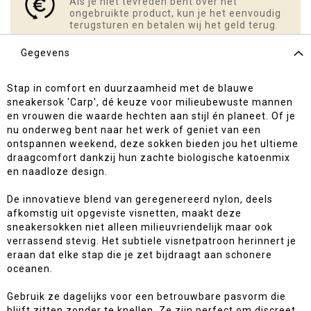
Als je niet tevreden bent over het
ongebruikte product, kun je het eenvoudig
terugsturen en betalen wij het geld terug.
Gegevens
Stap in comfort en duurzaamheid met de blauwe
sneakersok 'Carp', dé keuze voor milieubewuste mannen
en vrouwen die waarde hechten aan stijl én planeet. Of je
nu onderweg bent naar het werk of geniet van een
ontspannen weekend, deze sokken bieden jou het ultieme
draagcomfort dankzij hun zachte biologische katoenmix
en naadloze design.
De innovatieve blend van geregenereerd nylon, deels
afkomstig uit opgeviste visnetten, maakt deze
sneakersokken niet alleen milieuvriendelijk maar ook
verrassend stevig. Het subtiele visnetpatroon herinnert je
eraan dat elke stap die je zet bijdraagt aan schonere
oceanen.
Gebruik ze dagelijks voor een betrouwbare pasvorm die
blijft zitten zonder te knellen. Ze zijn perfect om discreet