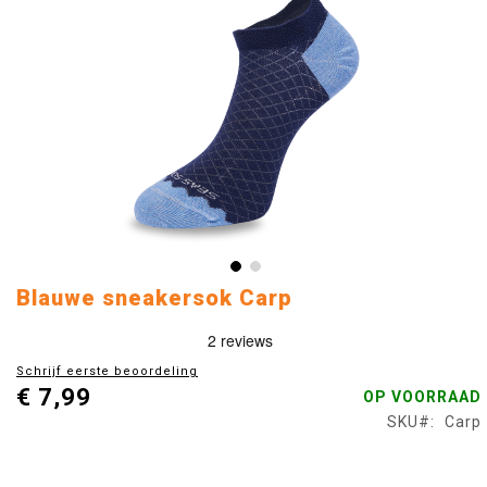
Ga
Blauwe sneakersok Carp
naar
het
begin
Schrijf eerste beoordeling
van
€ 7,99
OP VOORRAAD
de
afbeeldingen-
SKU
Carp
gallerij