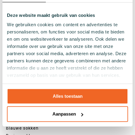
Normale sokken
Deze website maakt gebruik van cookies
Kniekousen
Panty's
We gebruiken cookies om content en advertenties te
Kleuren
personaliseren, om functies voor social media te bieden
en om ons websiteverkeer te analyseren. Ook delen we
Veel kleurige sokken
informatie over uw gebruik van onze site met onze
Witte sokken
partners voor social media, adverteren en analyse. Deze
Zwarte sokken
partners kunnen deze gegevens combineren met andere
Grijze sokken
informatie die u aan ze heeft verstrekt of die ze hebben
Gele sokken
verzameld op basis van uw gebruik van hun services.
Groene sokken
Oranje sokken
Alles toestaan
Paarse sokken
Roze sokken
Rode sokken
Aanpassen
Beige sokken
Blauwe sokken