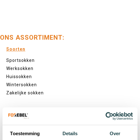
ONS ASSORTIMENT:
Soorten
Sportsokken
Werksokken
Huissokken
Wintersokken
Zakelijke sokken
Lengtes
Footies
Sneakersokken
Toestemming
Details
Over
Quarter sokken