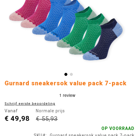
Ga
Gurnard sneakersok value pack 7-pack
naar
het
begin
Schrijf eerste beoordeling
van
Vanaf
Normale prijs
de
€ 49,98
afbeeldingen-
€ 55,93
gallerij
OP VOORRAAD
SKU
Gurnard sneakersok value pack 7-pack