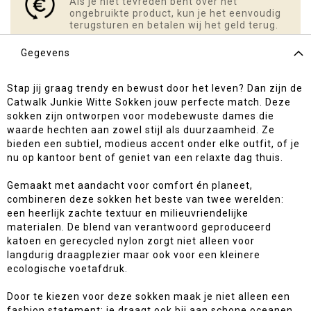
Als je niet tevreden bent over het
ongebruikte product, kun je het eenvoudig
terugsturen en betalen wij het geld terug.
Gegevens
Stap jij graag trendy en bewust door het leven? Dan zijn de
Catwalk Junkie Witte Sokken jouw perfecte match. Deze
sokken zijn ontworpen voor modebewuste dames die
waarde hechten aan zowel stijl als duurzaamheid. Ze
bieden een subtiel, modieus accent onder elke outfit, of je
nu op kantoor bent of geniet van een relaxte dag thuis.
Gemaakt met aandacht voor comfort én planeet,
combineren deze sokken het beste van twee werelden:
een heerlijk zachte textuur en milieuvriendelijke
materialen. De blend van verantwoord geproduceerd
katoen en gerecycled nylon zorgt niet alleen voor
langdurig draagplezier maar ook voor een kleinere
ecologische voetafdruk.
Door te kiezen voor deze sokken maak je niet alleen een
fashion statement; je draagt ook bij aan schone oceanen.