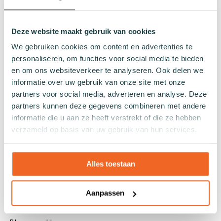
Quarter sokken
Normale sokken
Deze website maakt gebruik van cookies
Kniekousen
We gebruiken cookies om content en advertenties te
Panty's
personaliseren, om functies voor social media te bieden
Kleuren
en om ons websiteverkeer te analyseren. Ook delen we
Veel kleurige sokken
informatie over uw gebruik van onze site met onze
partners voor social media, adverteren en analyse. Deze
Witte sokken
partners kunnen deze gegevens combineren met andere
Zwarte sokken
informatie die u aan ze heeft verstrekt of die ze hebben
Grijze sokken
verzameld op basis van uw gebruik van hun services.
Gele sokken
Groene sokken
Oranje sokken
Alles toestaan
Paarse sokken
Roze sokken
Aanpassen
Rode sokken
Beige sokken