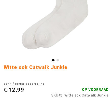
Ga
Witte sok Catwalk Junkie
naar
het
begin
Schrijf eerste beoordeling
van
€ 12,99
OP VOORRAAD
de
afbeeldingen-
SKU
Witte sok Catwalk Junkie
gallerij