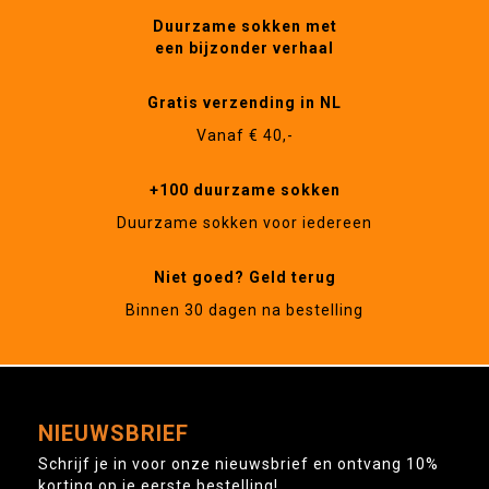
Duurzame sokken met
een bijzonder verhaal
Gratis verzending in NL
Vanaf € 40,-
+100 duurzame sokken
Duurzame sokken voor iedereen
Niet goed? Geld terug
Binnen 30 dagen na bestelling
NIEUWSBRIEF
Schrijf je in voor onze nieuwsbrief en ontvang 10%
korting op je eerste bestelling!