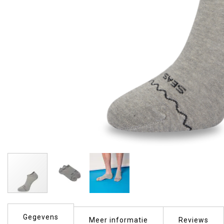
Ga
naar
Gegevens
het
Meer informatie
Reviews