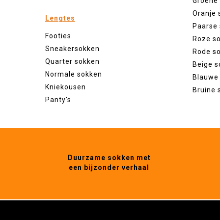
Groene
Oranje 
Lengtes
Paarse
Footies
Roze s
Sneakersokken
Rode s
Quarter sokken
Beige s
Normale sokken
Blauwe
Kniekousen
Bruine 
Panty's
Duurzame sokken met
een bijzonder verhaal