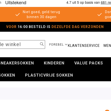
Niet goed, geld terug
Don
binnen 30 dagen
goe
VOOR
16:00 BESTELD IS
DEZELFDE DAG VERZONDEN
SEARCH
SELECTEER
FOREBEL
KLANTENSERVICE
WEN
WINKEL
SNEAKERSOKKEN
KINDEREN
VALUE PACKS
SOKKEN
PLASTICVRIJE SOKKEN