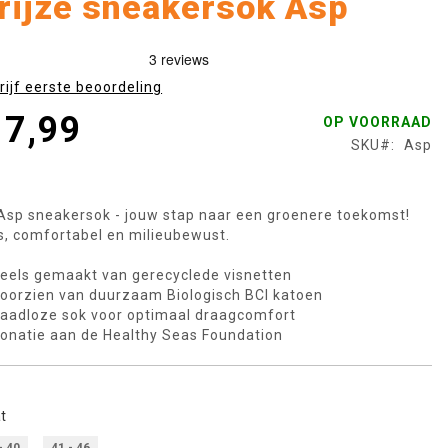
rijze sneakersok Asp
rijf eerste beoordeling
 7,99
OP VOORRAAD
SKU
Asp
Asp sneakersok - jouw stap naar een groenere toekomst!
js, comfortabel en milieubewust.
eels gemaakt van gerecyclede visnetten
oorzien van duurzaam Biologisch BCI katoen
aadloze sok voor optimaal draagcomfort
onatie aan de Healthy Seas Foundation
t
- 40
41 - 46