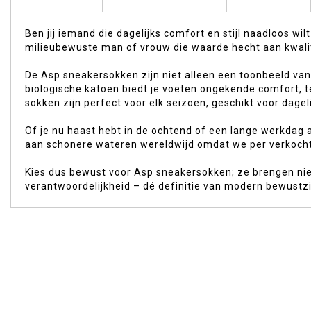
begin
van
Ben jij iemand die dagelijks comfort en stijl naadloos 
de
milieubewuste man of vrouw die waarde hecht aan kwali
afbeeldingen-
gallerij
De Asp sneakersokken zijn niet alleen een toonbeeld van 
biologische katoen biedt je voeten ongekende comfort, t
sokken zijn perfect voor elk seizoen, geschikt voor dag
Of je nu haast hebt in de ochtend of een lange werkdag a
aan schonere wateren wereldwijd omdat we per verkocht
Kies dus bewust voor Asp sneakersokken; ze brengen nie
verantwoordelijkheid – dé definitie van modern bewustzi