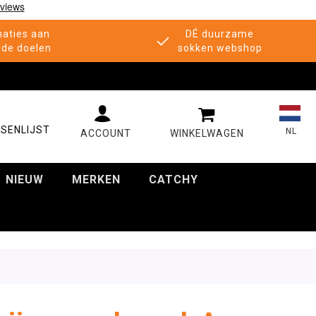
aties aan
DÉ duurzame
de doelen
sokken webshop
MIJN WINKELWAGE
SENLIJST
NL
NIEUW
MERKEN
CATCHY