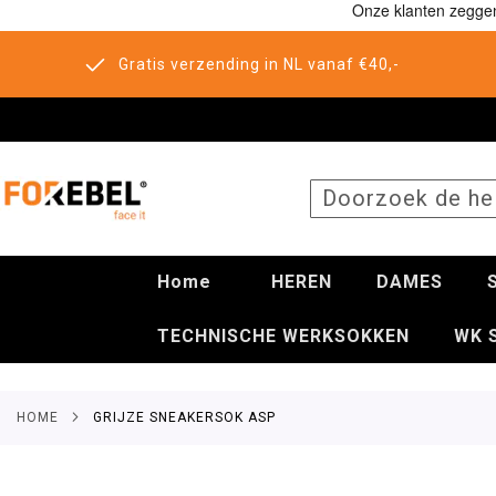
Gratis verzending in NL vanaf €40,-
SEARCH
Home
HEREN
DAMES
TECHNISCHE WERKSOKKEN
WK 
HOME
GRIJZE SNEAKERSOK ASP
Ga
naar