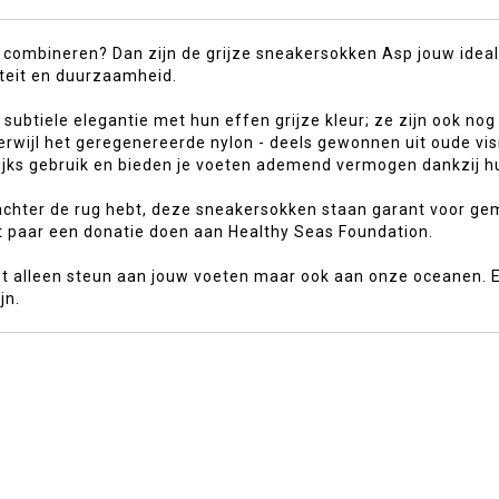
wilt combineren? Dan zijn de grijze sneakersokken Asp jouw i
teit en duurzaamheid.
subtiele elegantie met hun effen grijze kleur; ze zijn ook n
erwijl het geregenereerde nylon - deels gewonnen uit oude vi
elijks gebruik en bieden je voeten ademend vermogen dankzij h
chter de rug hebt, deze sneakersokken staan garant voor gemak 
 paar een donatie doen aan Healthy Seas Foundation.
t alleen steun aan jouw voeten maar ook aan onze oceanen. Ee
jn.