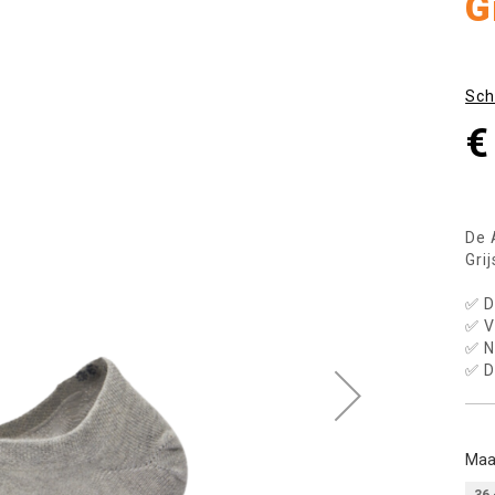
G
Sch
€
De 
Gri
✅ D
✅ V
✅ N
✅ D
Maa
36 