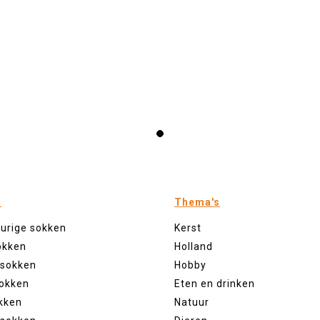
n
Thema's
eurige sokken
Kerst
okken
Holland
 sokken
Hobby
sokken
Eten en drinken
kken
Natuur