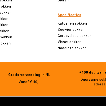
 sokken
Dieren
sokken
 sokken
Specificaties
okken
Katoenen sokken
okken
Zeewier sokken
okken
Gerecyclede sokken
 sokken
Visnet sokken
sokken
Naadloze sokken
+100 duurzam
Gratis verzending in NL
Duurzame sok
Vanaf € 40,-
iederee