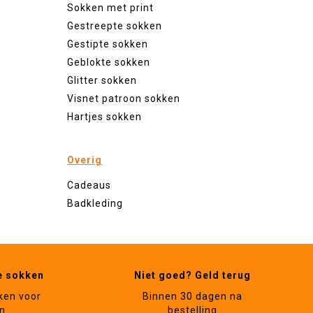
Sokken met print
Gestreepte sokken
Gestipte sokken
Geblokte sokken
Glitter sokken
Visnet patroon sokken
Hartjes sokken
Overig
Cadeaus
Badkleding
e sokken
Niet goed? Geld terug
ken voor
Binnen 30 dagen na
n
bestelling