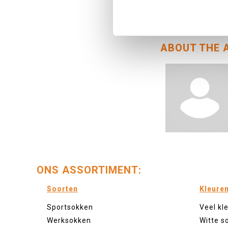
September 17, 
seas-socks.html"
ABOUT THE 
ONS ASSORTIMENT:
Soorten
Kleure
Sportsokken
Veel kl
Werksokken
Witte s