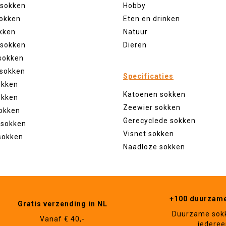
 sokken
Hobby
sokken
Eten en drinken
kken
Natuur
 sokken
Dieren
sokken
 sokken
Specificaties
okken
Katoenen sokken
okken
Zeewier sokken
okken
Gerecyclede sokken
 sokken
Visnet sokken
sokken
Naadloze sokken
+100 duurzam
Gratis verzending in NL
Duurzame sok
Vanaf € 40,-
iederee