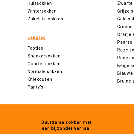
Huissokken
Zwarte
Wintersokken
Grijze 
Zakelijke sokken
Gele so
Groene
Oranje 
Lengtes
Paarse
Footies
Roze s
Sneakersokken
Rode s
Quarter sokken
Beige s
Normale sokken
Blauwe
Kniekousen
Bruine 
Panty's
Duurzame sokken met
een bijzonder verhaal