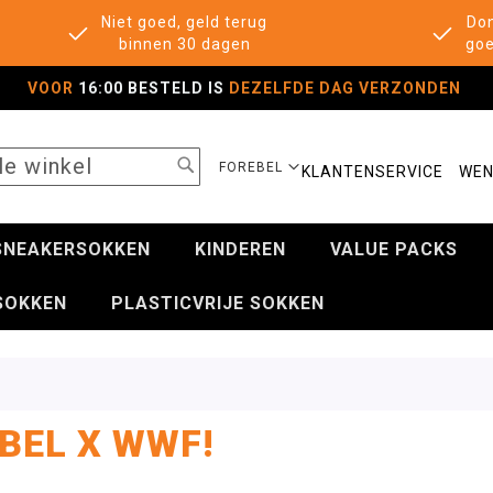
Niet goed, geld terug
Don
binnen 30 dagen
goe
VOOR
16:00 BESTELD IS
DEZELFDE DAG VERZONDEN
SEARCH
SELECTEER
FOREBEL
KLANTENSERVICE
WEN
WINKEL
SNEAKERSOKKEN
KINDEREN
VALUE PACKS
SOKKEN
PLASTICVRIJE SOKKEN
BEL X WWF!