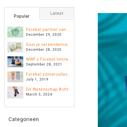
Latest
Popular
Forebel partner van Club Kakatua
December 29, 2020
Gooi je verzendenvelop in de groenbak
December 28, 2020
WWF x Forebel limited edition collectie: samen sta je sterker!
September 28, 2021
Forebel zomercollectie 2019: In Contrast
July 1, 2019
De Wetenschap Achter Slapen met Sokken: Feit of Fictie?
March 5, 2024
Categorieën