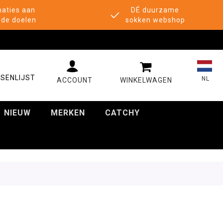
aties aan
DÉ duurzame
de doelen
sokken webshop
MIJN WINKELWAGE
SENLIJST
NL
NIEUW
MERKEN
CATCHY