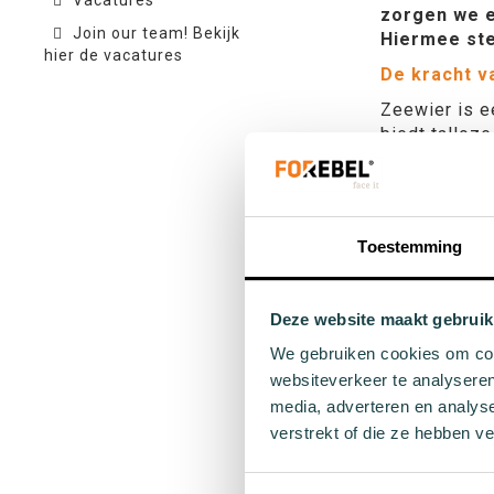
Vacatures
zorgen we e
Join our team! Bekijk
Hiermee ste
hier de vacatures
De kracht v
Zeewier is e
biedt talloz
deze sokken 
Deze sokken 
mineralen, a
vezels zijn 
Toestemming
Deze sokke
Elke aankoop
Deze website maakt gebruik
maar ook Soc
We gebruiken cookies om cont
direct bij aa
websiteverkeer te analyseren
Draag de For
media, adverteren en analys
biodiversitei
verstrekt of die ze hebben v