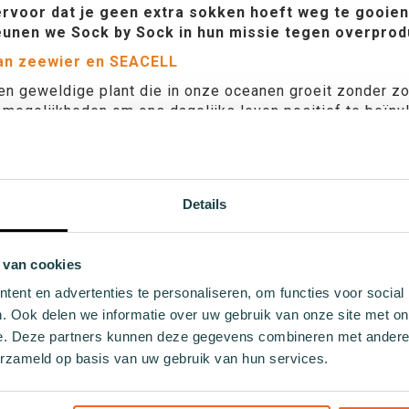
rvoor dat je geen extra sokken hoeft weg te gooien a
unen we Sock by Sock in hun missie tegen overproduc
an zeewier en SEACELL
en geweldige plant die in onze oceanen groeit zonder zo
e mogelijkheden om ons dagelijks leven positief te beï
met trots te dragen, laat je zien dat je om onze planeet
zijn deels gemaakt met SEACELL, een vezel die je huid la
ntioxidanten en vitamines, is SEACELL niet alleen goed v
zacht, voelen zijdezacht aan en bieden maximaal comfort.
Details
n steunen goede doelen
 van de Forebel x WWF collectie ondersteunt niet allee
 van cookies
k by Sock’s missie tegen overproductie in de textielindu
ent en advertenties te personaliseren, om functies voor social
n belangrijke milieuprojecten.
. Ook delen we informatie over uw gebruik van onze site met on
ebel x WWF sokken met trots en laat zien dat je geeft 
e. Deze partners kunnen deze gegevens combineren met andere i
t.
erzameld op basis van uw gebruik van hun services.