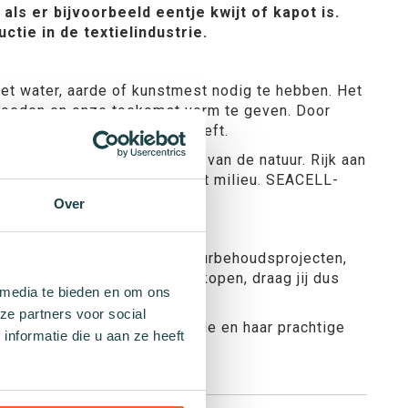
ls er bijvoorbeeld eentje kwijt of kapot is.
tie in de textielindustrie.
et water, aarde of kunstmest nodig te hebben. Het
nvloeden en onze toekomst vorm te geven. Door
 en haar kostbare oceanen geeft.
at profiteren van de kracht van de natuur. Rijk aan
oor je huid, maar ook voor het milieu. SEACELL-
Over
n Wereld Natuur Fonds’s natuurbehoudsprojecten,
strie. Door deze sokken te kopen, draag jij dus
 media te bieden en om ons
ze partners voor social
om de toekomst van onze aarde en haar prachtige
nformatie die u aan ze heeft