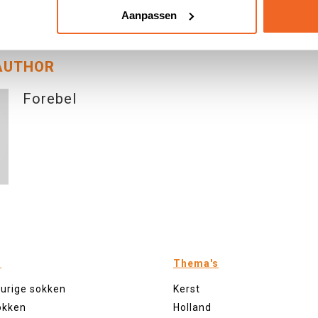
2024
|
View: 7234
|
Categories:
Nieuwe collecties
,
Forebel nieuws
|
By: <a 
Aanpassen
>Forebel</a>
AUTHOR
Forebel
n
Thema's
eurige sokken
Kerst
okken
Holland