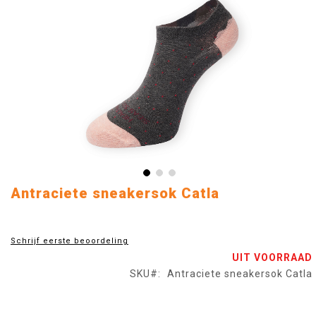
Ga
Antraciete sneakersok Catla
naar
het
begin
Schrijf eerste beoordeling
van
UIT VOORRAAD
de
afbeeldingen-
SKU
Antraciete sneakersok Catla
gallerij