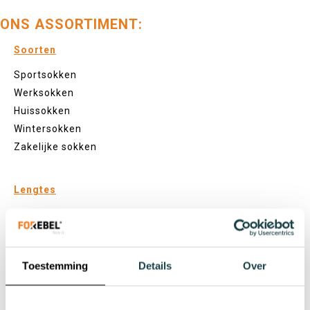
ONS ASSORTIMENT:
Soorten
Sportsokken
Werksokken
Huissokken
Wintersokken
Zakelijke sokken
Lengtes
Footies
Sneakersokken
Quarter sokken
Toestemming
Details
Over
Normale sokken
Kniekousen
Panty's