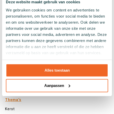
Deze website maakt gebruik van cookies
Kleuren
We gebruiken cookies om content en advertenties te
Veel kleurige sokken
personaliseren, om functies voor social media te bieden
Witte sokken
en om ons websiteverkeer te analyseren. Ook delen we
Zwarte sokken
informatie over uw gebruik van onze site met onze
Grijze sokken
partners voor social media, adverteren en analyse. Deze
partners kunnen deze gegevens combineren met andere
Gele sokken
informatie die u aan ze heeft verstrekt of die ze hebben
Groene sokken
verzameld op basis van uw gebruik van hun services.
Oranje sokken
Paarse sokken
Roze sokken
Alles toestaan
Rode sokken
Beige sokken
Aanpassen
Blauwe sokken
Bruine sokken
Thema's
Kerst