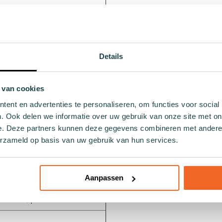
Details
on
s, ademend
 van cookies
ent en advertenties te personaliseren, om functies voor social
van biologisch
. Ook delen we informatie over uw gebruik van onze site met on
iceerd BCI katoen en
ede materialen zoals
e. Deze partners kunnen deze gegevens combineren met andere i
erzameld op basis van uw gebruik van hun services.
asbaar op 30 graden, niet
iet in de wasdroger, niet
Aanpassen
 niet chemisch reinigen
he boord, platte teennaad