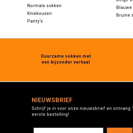
Normale sokken
Blauwe
Kniekousen
Bruine 
Panty's
Duurzame sokken met
een bijzonder verhaal
NIEUWSBRIEF
Schrijf je in voor onze nieuwsbrief en ontvang 
eerste bestelling!