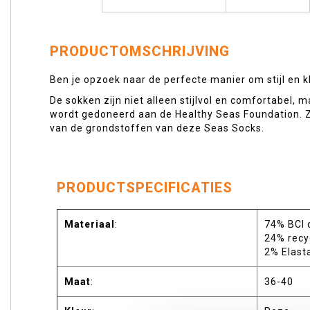
begin
van
de
afbeeldingen-
PRODUCTOMSCHRIJVING
gallerij
Ben je opzoek naar de perfecte manier om stijl en k
De sokken zijn niet alleen stijlvol en comfortabel
wordt gedoneerd aan de Healthy Seas Foundation. Z
van de grondstoffen van deze Seas Socks.
PRODUCTSPECIFICATIES
Materiaal
:
74% BCI 
24% recy
2% Elast
Maat
:
36-40