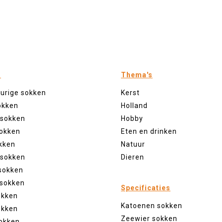
n
Thema's
eurige sokken
Kerst
okken
Holland
 sokken
Hobby
sokken
Eten en drinken
kken
Natuur
 sokken
Dieren
sokken
 sokken
Specificaties
okken
Katoenen sokken
okken
Zeewier sokken
okken