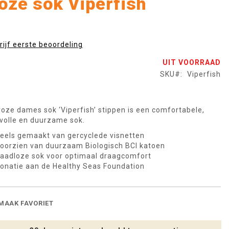
oze sok Viperfish
rijf eerste beoordeling
UIT VOORRAAD
SKU
Viperfish
roze dames sok ‘Viperfish’ stippen is een comfortabele,
jlvolle en duurzame sok.
eels gemaakt van gercyclede visnetten
oorzien van duurzaam Biologisch BCI katoen
aadloze sok voor optimaal draagcomfort
onatie aan de Healthy Seas Foundation
MAAK FAVORIET