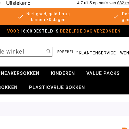
Niet goed, geld terug
Don
binnen 30 dagen
goe
VOOR
16:00 BESTELD IS
DEZELFDE DAG VERZONDEN
SEARCH
SELECTEER
FOREBEL
KLANTENSERVICE
WEN
WINKEL
SNEAKERSOKKEN
KINDEREN
VALUE PACKS
SOKKEN
PLASTICVRIJE SOKKEN