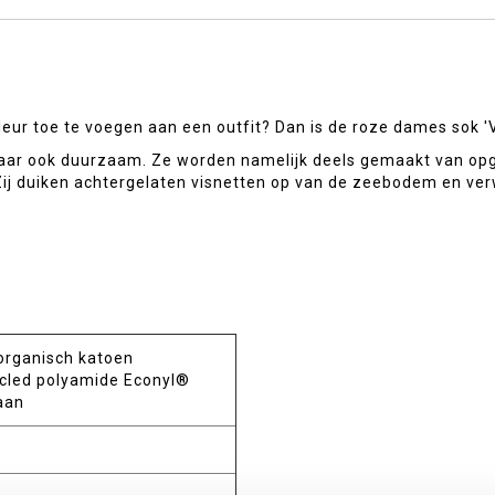
leur toe te voegen aan een outfit? Dan is de roze dames sok 'V
, maar ook duurzaam. Ze worden namelijk deels gemaakt van o
ij duiken achtergelaten visnetten op van de zeebodem en ver
organisch katoen
cled polyamide Econyl®
aan