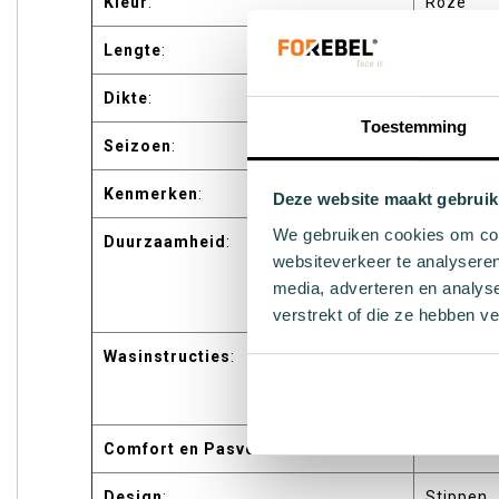
Kleur
:
Roze
Lengte
:
Crew
Dikte
:
Medium
Toestemming
Seizoen
:
All-seas
Kenmerken
:
Naadloo
Deze website maakt gebruik
We gebruiken cookies om cont
Duurzaamheid
:
Gemaakt 
websiteverkeer te analyseren
gecertif
gerecycl
media, adverteren en analys
Econyl®
verstrekt of die ze hebben v
Wasinstructies
:
Machinew
bleken, n
strijken,
Comfort en Pasvorm
:
Elastisc
Design
:
Stippen