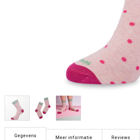
Ga
naar
Gegevens
het
Meer informatie
Reviews