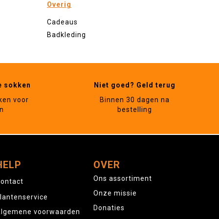
Overig
Cadeaus
Badkleding
e sokken
Niet goed? Geld terug
ken voor
Binnen 30 dagen na
n
bestelling
HELP
OVER
Ons assortiment
ontact
Onze missie
lantenservice
Donaties
lgemene voorwaarden