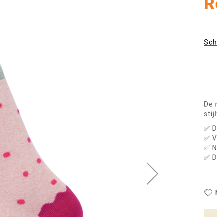
R
Sch
De 
sti
✅ D
✅ V
✅ N
✅ D