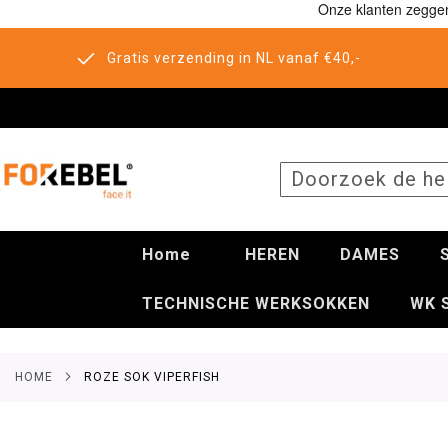
Gratis verzending in NL vanaf €40,-
SEARCH
Home
HEREN
DAMES
TECHNISCHE WERKSOKKEN
WK 
HOME
ROZE SOK VIPERFISH
Ga
naar