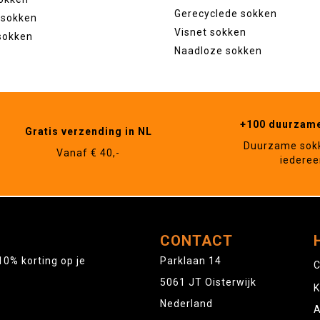
Gerecyclede sokken
 sokken
Visnet sokken
sokken
Naadloze sokken
+100 duurzam
Gratis verzending in NL
Duurzame sok
Vanaf € 40,-
iederee
CONTACT
10% korting op je
Parklaan 14
C
5061 JT Oisterwijk
K
Nederland
A