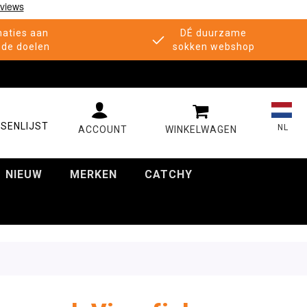
aties aan
DÉ duurzame
de doelen
sokken webshop
MIJN WINKELWAGE
SENLIJST
NL
NIEUW
MERKEN
CATCHY