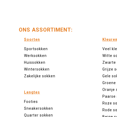
ONS ASSORTIMENT:
Soorten
Kleure
Sportsokken
Veel kl
Werksokken
Witte s
Huissokken
Zwarte
Wintersokken
Grijze 
Zakelijke sokken
Gele so
Groene
Oranje 
Lengtes
Paarse
Footies
Roze s
Sneakersokken
Rode s
Quarter sokken
Beige s