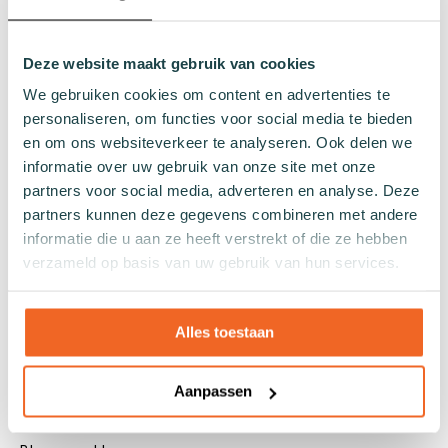
Quarter sokken
Normale sokken
Deze website maakt gebruik van cookies
Kniekousen
We gebruiken cookies om content en advertenties te
Panty's
personaliseren, om functies voor social media te bieden
Kleuren
en om ons websiteverkeer te analyseren. Ook delen we
Veel kleurige sokken
informatie over uw gebruik van onze site met onze
partners voor social media, adverteren en analyse. Deze
Witte sokken
partners kunnen deze gegevens combineren met andere
Zwarte sokken
informatie die u aan ze heeft verstrekt of die ze hebben
Grijze sokken
verzameld op basis van uw gebruik van hun services.
Gele sokken
Groene sokken
Oranje sokken
Alles toestaan
Paarse sokken
Roze sokken
Aanpassen
Rode sokken
Beige sokken