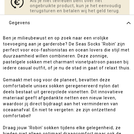
Als je niet tevreden bent over het
ongebruikte product, kun je het eenvoudig
terugsturen en betalen wij het geld terug.
Gegevens
Ben je milieubewust en op zoek naar een vrolijke
toevoeging aan je garderobe? De Seas Socks 'Robin' zijn
perfect voor eco-fashionistas en ocean lovers die stijl met
duurzaamheid willen combineren. Deze zonnige,
pastelgele sokken met charmant visnetpatroon passen bij
iedere casual outfit, of je nu de stad in gaat of relaxt thuis.
Gemaakt met oog voor de planeet, bevatten deze
comfortabele unisex sokken geregenereerd nylon dat
deels bestaat uit gerecyclede visnetten. Dit innovatieve
materiaal geeft afgedankte netten een nieuw leven,
waardoor jij direct bijdraagt aan het verminderen van
oceaanafval. En niet te vergeten: ze zijn ontzettend
comfortabel!
Draag jouw 'Robin' sokken tijdens elke gelegenheid; ze
bieden niet alleen optimaal draagcomfort maar ook de