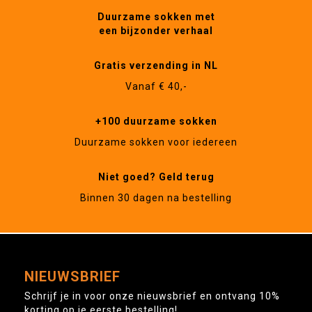
Duurzame sokken met
een bijzonder verhaal
Gratis verzending in NL
Vanaf € 40,-
+100 duurzame sokken
Duurzame sokken voor iedereen
Niet goed? Geld terug
Binnen 30 dagen na bestelling
NIEUWSBRIEF
Schrijf je in voor onze nieuwsbrief en ontvang 10%
korting op je eerste bestelling!