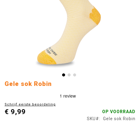
Ga
Gele sok Robin
naar
het
begin
Schrijf eerste beoordeling
van
€ 9,99
OP VOORRAAD
de
afbeeldingen-
SKU
Gele sok Robin
gallerij