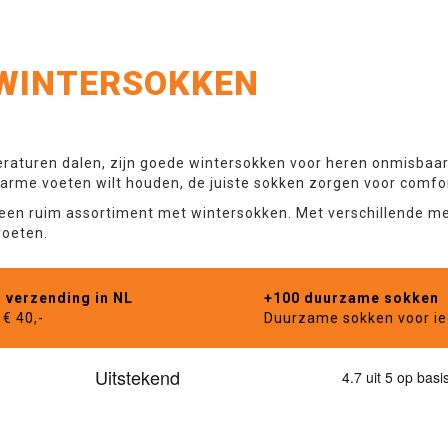
 WINTERSOKKEN
aturen dalen, zijn goede wintersokken voor heren onmisbaar.
arme voeten wilt houden, de juiste sokken zorgen voor comfo
e een ruim assortiment met wintersokken. Met verschillende me
voeten.
s verzending in NL
+100 duurzame sokken
€ 40,-
Duurzame sokken voor i