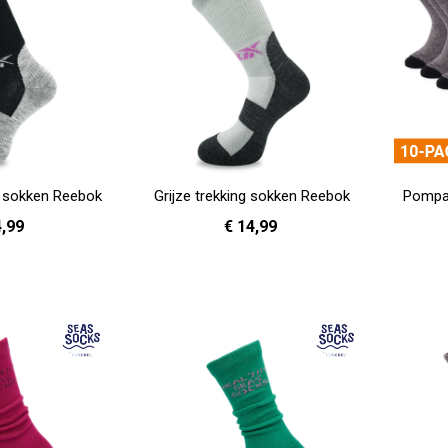
g sokken Reebok
Grijze trekking sokken Reebok
Pompan
4,99
€ 14,99
- 42
43 - 45
37 - 39
40 - 42
43 - 45
In Winkelwagen
In Winkelwag