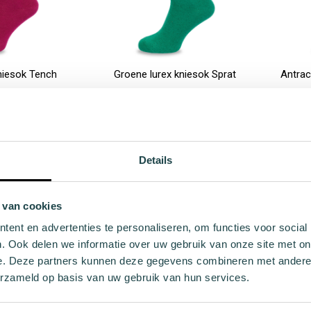
niesok Tench
Groene lurex kniesok Sprat
Antrac
2,99
€ 12,99
- 40
36 - 40
In Winkelwagen
In Winkelwag
Details
 van cookies
ent en advertenties te personaliseren, om functies voor social
. Ook delen we informatie over uw gebruik van onze site met on
s verzending in NL
+100 duurzame sokken
e. Deze partners kunnen deze gegevens combineren met andere i
€ 40,-
Duurzame sokken voor i
erzameld op basis van uw gebruik van hun services.