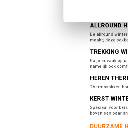
VERSCHILLE
In ons assortiment
ALLROUND H
De allround winter
maakt; deze sokke
TREKKING W
Ga je er vaak op u
namelijk ook comf
HEREN THE
Thermosokken hou
KERST WINT
Speciaal voor kers
boven een paar sn
DUURZAME H