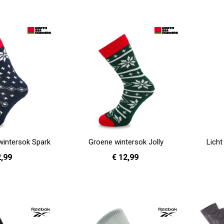
wintersok Spark
Groene wintersok Jolly
Licht
2,99
€ 12,99
41 - 46
36 - 40
41 - 46
In Winkelwagen
In Winkelwag