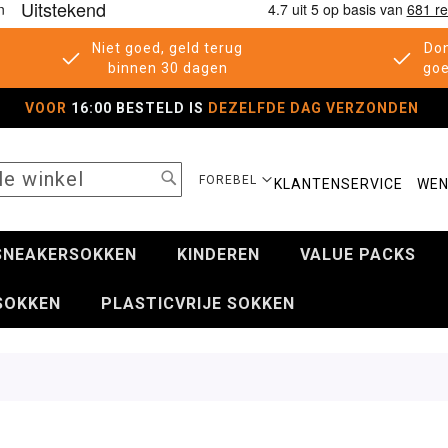
Niet goed, geld terug
Don
binnen 30 dagen
goe
VOOR
16:00 BESTELD IS
DEZELFDE DAG VERZONDEN
SEARCH
SELECTEER
FOREBEL
KLANTENSERVICE
WEN
WINKEL
SNEAKERSOKKEN
KINDEREN
VALUE PACKS
SOKKEN
PLASTICVRIJE SOKKEN