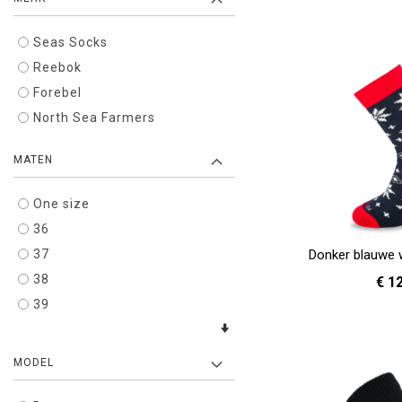
Seas Socks
Reebok
Forebel
North Sea Farmers
MATEN
One size
36
37
Donker blauwe 
38
€ 1
39
36 - 40
In Winkelwagen
MODEL