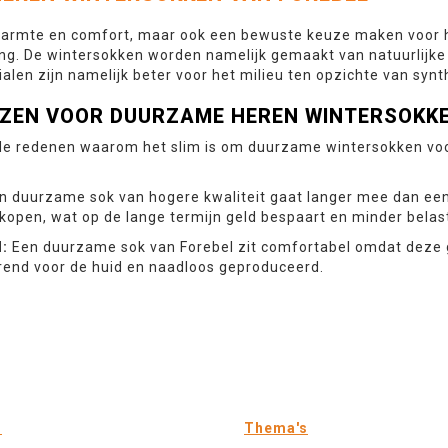
n warmte en comfort, maar ook een bewuste keuze maken voor
ing. De wintersokken worden namelijk gemaakt van natuurlijk
alen zijn namelijk beter voor het milieu ten opzichte van synt
ZEN VOOR DUURZAME HEREN WINTERSOKK
ende redenen waarom het slim is om duurzame wintersokken vo
en duurzame sok van hogere kwaliteit gaat langer mee dan een
 kopen, wat op de lange termijn geld bespaart en minder belast
l:
Een duurzame sok van Forebel zit comfortabel omdat deze ge
erend voor de huid en naadloos geproduceerd.
n
Thema's