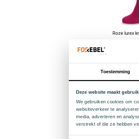
Roze lurex k
€ 1
36 
In Winkelwagen
Toestemming
Deze website maakt gebruik
We gebruiken cookies om cont
websiteverkeer te analyseren
Grati
media, adverteren en analys
Vanaf 
verstrekt of die ze hebben v