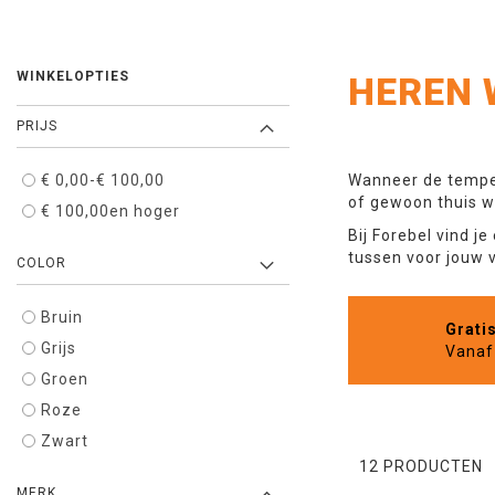
WINKELOPTIES
HEREN
PRIJS
€ 0,00
-
€ 100,00
Wanneer de temper
of gewoon thuis w
€ 100,00
en hoger
Bij Forebel vind j
tussen voor jouw 
COLOR
Bruin
Grati
Grijs
Vanaf 
Groen
Roze
Zwart
12
PRODUCTEN
MERK