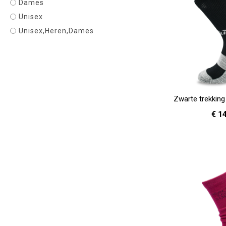
Dames
Unisex
Unisex,Heren,Dames
Zwarte trekkin
€ 1
37 - 39
40 
In Winkelwagen