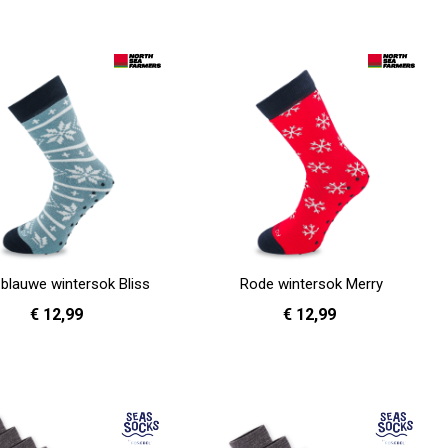
 blauwe wintersok Bliss
Rode wintersok Merry
€ 12,99
€ 12,99
36 - 40
41 - 46
36 - 40
41 - 46
en
In Winkelwagen