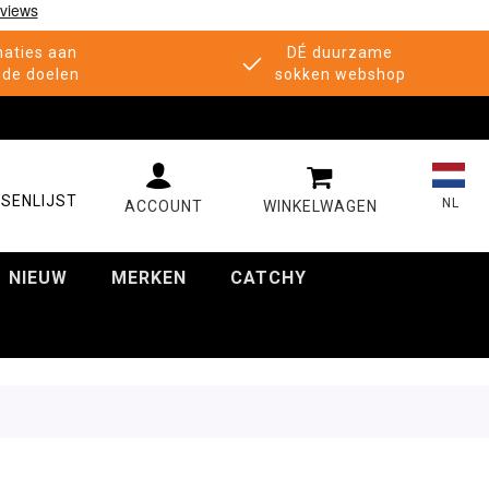
aties aan
DÉ duurzame
de doelen
sokken webshop
MIJN WINKELWAGE
SENLIJST
NL
NIEUW
MERKEN
CATCHY