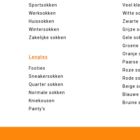
Sportsokken
Veel kl
Werksokken
Witte s
Huissokken
Zwarte
Wintersokken
Grijze 
Zakelijke sokken
Gele so
Groene
Oranje 
Lengtes
Paarse
Footies
Roze s
Sneakersokken
Rode s
Quarter sokken
Beige s
Normale sokken
Blauwe
Kniekousen
Bruine 
Panty's