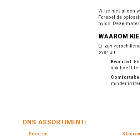
Wil je niet allee
Forebel dé oploss
nylon. Deze materi
WAAROM KIE
Er zijn verschill
over uit.
Kwaliteit
: E
sok hoeft te
Comfortabe
minder irrit
ONS ASSORTIMENT:
Soorten
Kleure