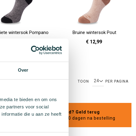
iete wintersok Pompano
Bruine wintersok Pout
€ 12,99
€ 12,99
36 - 40
36 - 40
41 - 46
en
In Winkelwagen
Over
TOON
PER PAGINA
 media te bieden en om ons
ze partners voor social
Niet goed? Geld terug
nformatie die u aan ze heeft
edereen
Binnen 30 dagen na bestelling