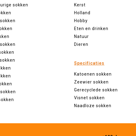
eurige sokken
Kerst
okken
Holland
 sokken
Hobby
sokken
Eten en drinken
kken
Natuur
 sokken
Dieren
sokken
 sokken
Specificaties
okken
Katoenen sokken
okken
Zeewier sokken
okken
Gerecyclede sokken
 sokken
Visnet sokken
sokken
Naadloze sokken