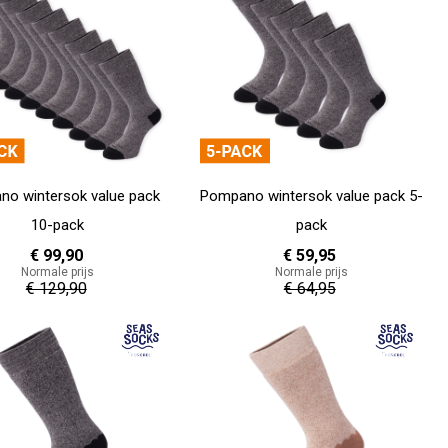
o wintersok value pack
Pompano wintersok value pack 5-
10-pack
pack
€ 99,90
€ 59,95
Normale prijs
Normale prijs
€ 129,90
€ 64,95
en
In Winkelwagen