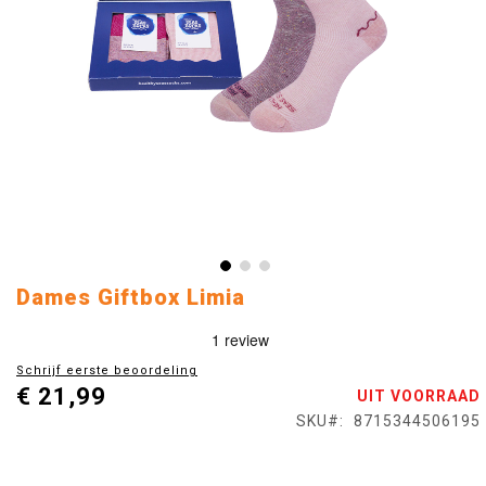
Ga
Dames Giftbox Limia
naar
het
begin
Schrijf eerste beoordeling
van
€ 21,99
UIT VOORRAAD
de
afbeeldingen-
SKU
8715344506195
gallerij