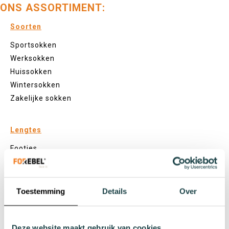
ONS ASSORTIMENT:
Soorten
Sportsokken
Werksokken
Huissokken
Wintersokken
Zakelijke sokken
Lengtes
Footies
Sneakersokken
Quarter sokken
Normale sokken
Toestemming
Details
Over
Kniekousen
Panty's
Deze website maakt gebruik van cookies
Kleuren