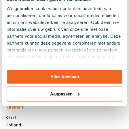
We gebruiken cookies om content en advertenties te
Veel kleurige sokken
personaliseren, om functies voor social media te bieden
Witte sokken
en om ons websiteverkeer te analyseren. Ook delen we
Zwarte sokken
informatie over uw gebruik van onze site met onze
Grijze sokken
partners voor social media, adverteren en analyse. Deze
Gele sokken
partners kunnen deze gegevens combineren met andere
Groene sokken
informatie die u aan ze heeft verstrekt of die ze hebben
Oranje sokken
verzameld op basis van uw gebruik van hun services.
Paarse sokken
Roze sokken
Alles toestaan
Rode sokken
Beige sokken
Blauwe sokken
Aanpassen
Bruine sokken
Thema's
Kerst
Holland