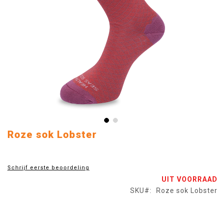
Ga
Roze sok Lobster
naar
het
begin
Schrijf eerste beoordeling
van
UIT VOORRAAD
de
afbeeldingen-
SKU
Roze sok Lobster
gallerij