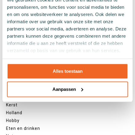
Witte sokken
personaliseren, om functies voor social media te bieden
Zwarte sokken
en om ons websiteverkeer te analyseren. Ook delen we
Grijze sokken
informatie over uw gebruik van onze site met onze
Gele sokken
partners voor social media, adverteren en analyse. Deze
Groene sokken
partners kunnen deze gegevens combineren met andere
Oranje sokken
informatie die u aan ze heeft verstrekt of die ze hebben
Paarse sokken
verzameld op basis van uw gebruik van hun services.
Roze sokken
Rode sokken
Beige sokken
Alles toestaan
Blauwe sokken
Bruine sokken
Aanpassen
Thema's
Kerst
Holland
Hobby
Eten en drinken