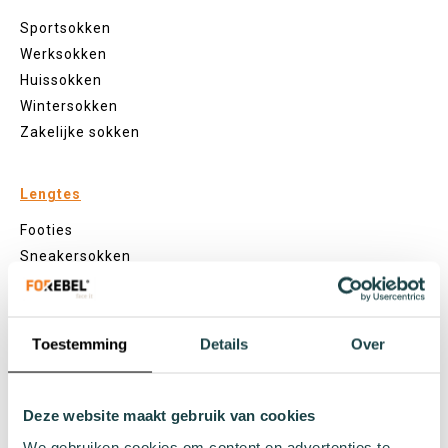
Sportsokken
Werksokken
Huissokken
Wintersokken
Zakelijke sokken
Lengtes
Footies
Sneakersokken
Quarter sokken
Normale sokken
Kniekousen
Toestemming
Details
Over
Panty's
Kleuren
Deze website maakt gebruik van cookies
Veel kleurige sokken
We gebruiken cookies om content en advertenties te