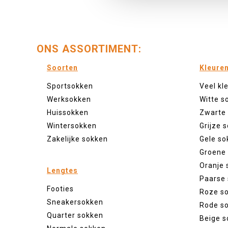
ONS ASSORTIMENT:
Soorten
Kleure
Sportsokken
Veel kl
Werksokken
Witte s
Huissokken
Zwarte
Wintersokken
Grijze 
Zakelijke sokken
Gele so
Groene
Oranje 
Lengtes
Paarse
Footies
Roze s
Sneakersokken
Rode s
Quarter sokken
Beige s