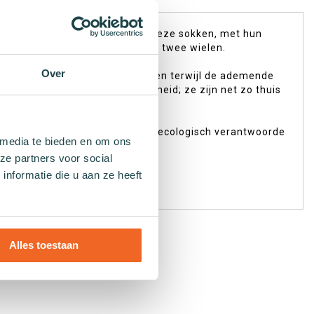
gglesteps jouw perfecte match. Deze sokken, met hun
het avontuurlijke stadsleven op twee wielen.
Over
zachte textuur omhult je voeten terwijl de ademende
kken geschikt voor elke gelegenheid; ze zijn net zo thuis
gglesteps staat bekend om hun ecologisch verantwoorde
 media te bieden en om ons
ze partners voor social
d. Stap vol zelfvertrouwen én
nformatie die u aan ze heeft
Alles toestaan