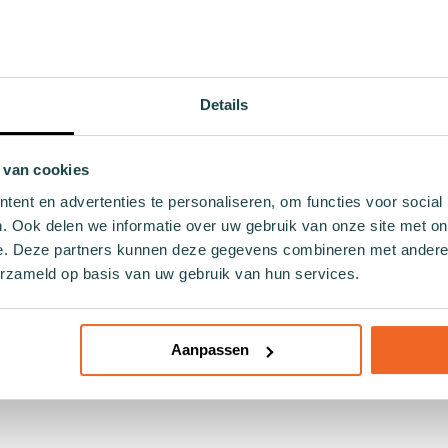
en duurzaamheid? Dan zijn de Capital city herensokken van Wi
t toe aan je garderobe, maar bevestigen ook jouw liefde voor 
Details
eden deze sokken ongeëvenaard comfort en duurzaamheid. De 
ad fietst of op kantoor bent. Het subtiele design maakt deze so
endactiviteiten.
 van cookies
goede smaak maar ook jouw commitment aan onze planeet. Wi
ent en advertenties te personaliseren, om functies voor social
ren - waarmee jij direct bijdraagt aan een groenere wereld.
. Ook delen we informatie over uw gebruik van onze site met on
 comfort en stijl, maar draag je ook actief bij aan milieubehou
e. Deze partners kunnen deze gegevens combineren met andere i
ze slimme keuze aan jouw voeten!
erzameld op basis van uw gebruik van hun services.
Aanpassen