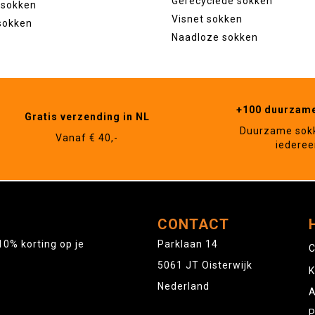
Gerecyclede sokken
 sokken
Visnet sokken
sokken
Naadloze sokken
+100 duurzam
Gratis verzending in NL
Duurzame sok
Vanaf € 40,-
iederee
CONTACT
10% korting op je
Parklaan 14
C
5061 JT Oisterwijk
K
Nederland
A
P