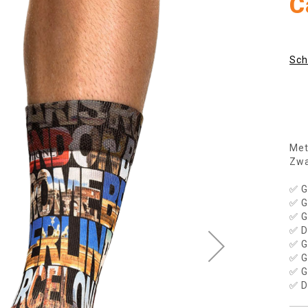
C
Sch
Met
Zwa
✅ G
✅ G
✅ G
✅ D
✅ G
✅ G
✅ G
✅ D