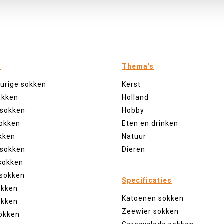
n
Thema's
eurige sokken
Kerst
okken
Holland
 sokken
Hobby
sokken
Eten en drinken
kken
Natuur
 sokken
Dieren
sokken
 sokken
Specificaties
okken
Katoenen sokken
okken
Zeewier sokken
okken