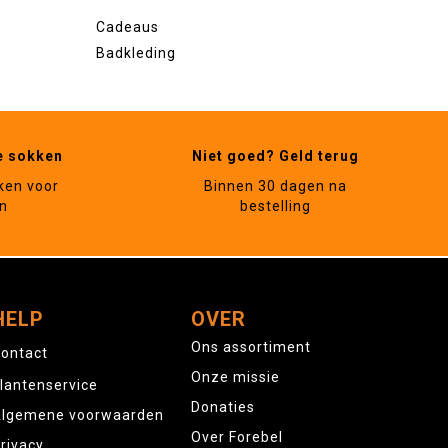
Cadeaus
Badkleding
e sokken
Niet goed? Geld terug
ken voor
Binnen 30 dagen na
n
bestelling
HELP
OVER
Ons assortiment
ontact
Onze missie
lantenservice
Donaties
lgemene voorwaarden
Over Forebel
rivacy