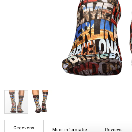
Ga
naar
Gegevens
het
Meer informatie
Reviews