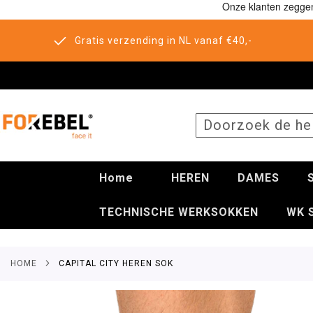
Gratis verzending in NL vanaf €40,-
SEARCH
Home
HEREN
DAMES
TECHNISCHE WERKSOKKEN
WK 
HOME
CAPITAL CITY HEREN SOK
Ga
naar