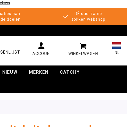
aties aan
DÉ duurzame
de doelen
sokken webshop
MIJN WINKELWAGE
SENLIJST
NL
NIEUW
MERKEN
CATCHY