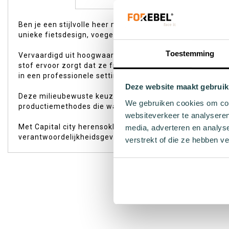
begin
van
Ben je een stijlvolle heer met een passie voor fietsen 
de
unieke fietsdesign, voegen niet alleen een speels elemen
afbeeldingen-
gallerij
Toestemming
Vervaardigd uit hoogwaardige organische materialen bi
stof ervoor zorgt dat ze fris blijven, of je nu door de st
in een professionele setting als tijdens ontspannen week
Deze website maakt gebruik
Deze milieubewuste keuze weerspiegelt niet alleen je 
We gebruiken cookies om cont
productiemethodes die water besparen en afval verminde
websiteverkeer te analyseren
Met Capital city herensokken kies je dus niet alleen voor
media, adverteren en analys
verantwoordelijkheidsgevoel in elke nieuwe dag met de
verstrekt of die ze hebben v