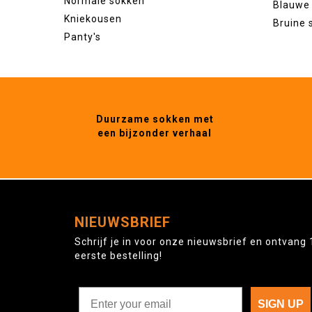
Normale sokken
Blauwe
Kniekousen
Bruine 
Panty's
Duurzame sokken met
een bijzonder verhaal
NIEUWSBRIEF
Schrijf je in voor onze nieuwsbrief en ontvang 
eerste bestelling!
SIGN UP