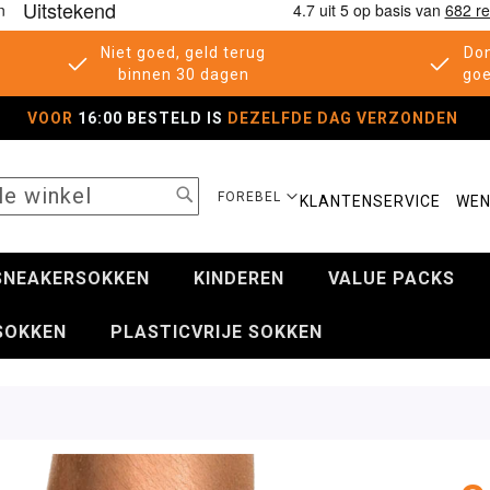
Niet goed, geld terug
Don
binnen 30 dagen
goe
VOOR
16:00 BESTELD IS
DEZELFDE DAG VERZONDEN
SEARCH
SELECTEER
FOREBEL
KLANTENSERVICE
WEN
WINKEL
SNEAKERSOKKEN
KINDEREN
VALUE PACKS
SOKKEN
PLASTICVRIJE SOKKEN