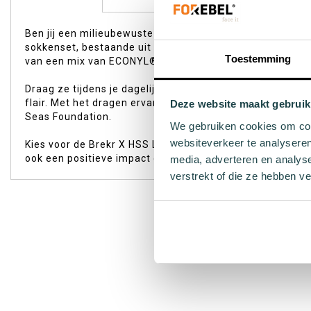
begin
van
Ben jij een milieubewuste trendsetter die waarde hecht 
de
sokkenset, bestaande uit één zwarte en één witte sok me
afbeeldingen-
Toestemming
van een mix van ECONYL® geregenereerd nylon en biologi
gallerij
Draag ze tijdens je dagelijkse activiteiten of terwijl je
flair. Met het dragen ervan toon je niet alleen karakte
Deze website maakt gebruik
Seas Foundation.
We gebruiken cookies om cont
websiteverkeer te analyseren
Kies voor de Brekr X HSS Limited Edition sokken en stap 
ook een positieve impact op onze aarde. Maak vandaag n
media, adverteren en analys
verstrekt of die ze hebben v