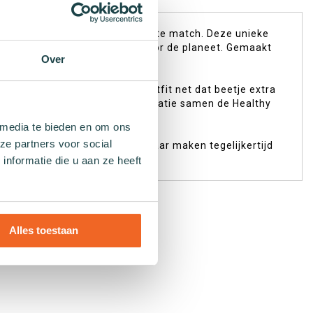
ited Edition sokken jouw perfecte match. Deze unieke
ent in je garderobe maar ook voor de planeet. Gemaakt
Over
en aan milieuvriendelijkheid.
e gelegenheid en geven jouw outfit net dat beetje extra
 aankoop steunen we met een donatie samen de Healthy
 media te bieden en om ons
ze partners voor social
lleen stijlvol gekleed gaan, maar maken tegelijkertijd
nformatie die u aan ze heeft
Alles toestaan