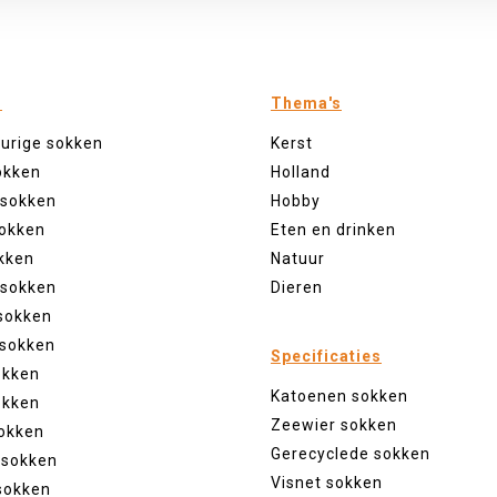
n
Thema's
eurige sokken
Kerst
okken
Holland
 sokken
Hobby
sokken
Eten en drinken
kken
Natuur
 sokken
Dieren
sokken
 sokken
Specificaties
okken
Katoenen sokken
okken
Zeewier sokken
okken
Gerecyclede sokken
 sokken
Visnet sokken
sokken