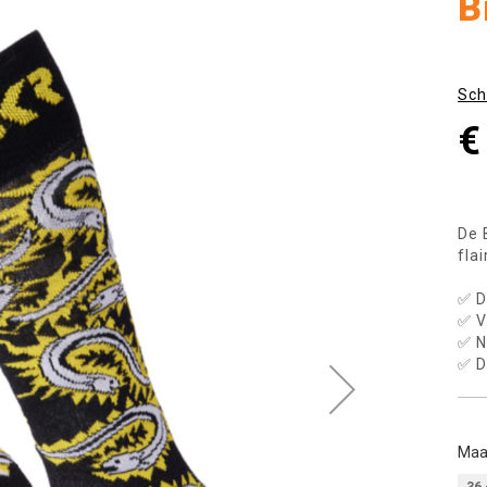
B
Sch
€
De 
fla
✅ D
✅ V
✅ N
✅ D
Maa
36 