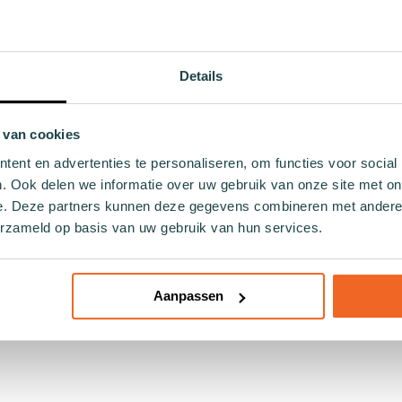
aan zowel stijl als duurzaamheid? Dan zijn de Brekr X HSS Lim
t een opvallend sidderaal-patroon, is niet alleen een statem
Details
sch katoen, bieden deze sokken comfort zonder afbreuk te do
 ontspannen geniet van het weekend; deze sokken passen bij elk
r maar draag je ook bij aan schonere oceanen – want met elke
 van cookies
ent en advertenties te personaliseren, om functies voor social
. Ook delen we informatie over uw gebruik van onze site met on
in de wereld van verantwoorde mode. Jouw voeten zullen niet a
og die goede keuze; voor style, comfort én purpose!
e. Deze partners kunnen deze gegevens combineren met andere i
erzameld op basis van uw gebruik van hun services.
Aanpassen