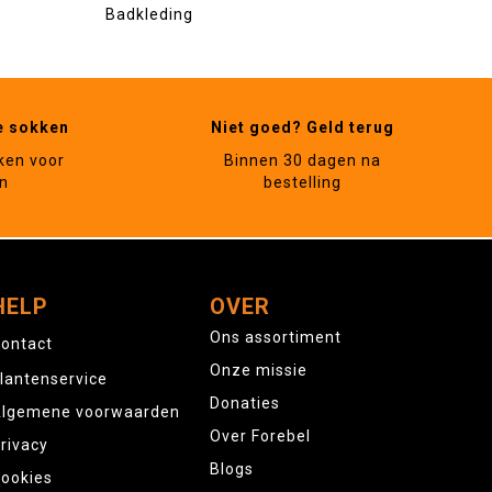
Badkleding
e sokken
Niet goed? Geld terug
ken voor
Binnen 30 dagen na
n
bestelling
HELP
OVER
Ons assortiment
ontact
Onze missie
lantenservice
Donaties
lgemene voorwaarden
Over Forebel
rivacy
Blogs
ookies