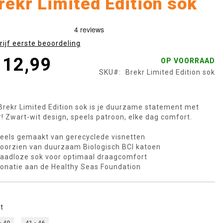
rekr Limited Edition sok
rijf eerste beoordeling
 12,99
OP VOORRAAD
SKU
Brekr Limited Edition sok
Brekr Limited Edition sok is je duurzame statement met
ir! Zwart-wit design, speels patroon, elke dag comfort.
eels gemaakt van gerecyclede visnetten
oorzien van duurzaam Biologisch BCI katoen
aadloze sok voor optimaal draagcomfort
onatie aan de Healthy Seas Foundation
t
- 40
41 - 46