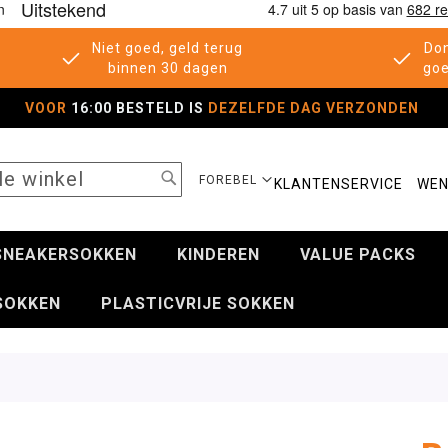
Niet goed, geld terug
Don
binnen 30 dagen
goe
VOOR
16:00 BESTELD IS
DEZELFDE DAG VERZONDEN
SEARCH
SELECTEER
FOREBEL
KLANTENSERVICE
WEN
WINKEL
SNEAKERSOKKEN
KINDEREN
VALUE PACKS
SOKKEN
PLASTICVRIJE SOKKEN