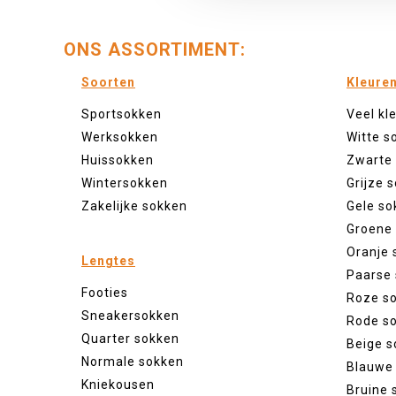
ONS ASSORTIMENT:
Soorten
Kleure
Sportsokken
Veel kl
Werksokken
Witte s
Huissokken
Zwarte
Wintersokken
Grijze 
Zakelijke sokken
Gele so
Groene
Oranje 
Lengtes
Paarse
Footies
Roze s
Sneakersokken
Rode s
Quarter sokken
Beige s
Normale sokken
Blauwe
Kniekousen
Bruine 