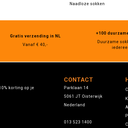
Naadloze sokken
+100 duurzam
Gratis verzending in NL
Duurzame sok
Vanaf € 40,-
iederee
CONTACT
10% korting op je
Parklaan 14
C
5061 JT Oisterwijk
K
Nederland
A
P
013 523 1400
C