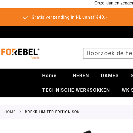
Gratis verzending in NL vanaf €40,-
SEARCH
Home
HEREN
DAMES
TECHNISCHE WERKSOKKEN
WK 
HOME
BREKR LIMITED EDITION SOK
Ga
naar