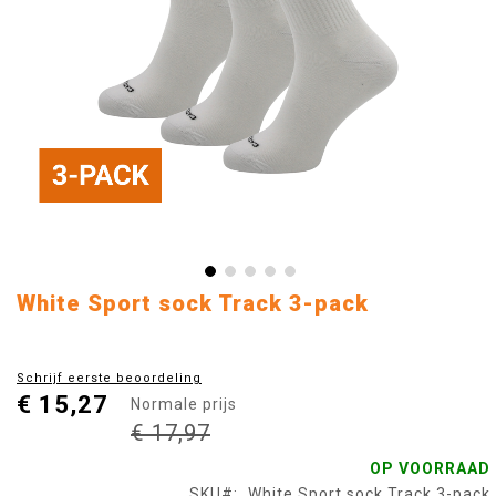
Ga
White Sport sock Track 3-pack
naar
het
begin
Schrijf eerste beoordeling
van
€ 15,27
Normale prijs
de
afbeeldingen-
€ 17,97
gallerij
OP VOORRAAD
SKU
White Sport sock Track 3-pack