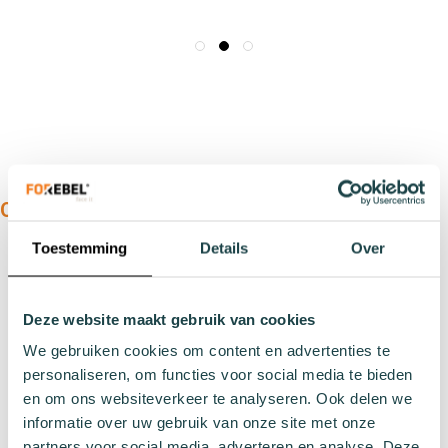
ONS ASSORTIMENT:
Toestemming
Details
Over
Soorten
Sportsokken
Werksokken
Deze website maakt gebruik van cookies
Huissokken
We gebruiken cookies om content en advertenties te
Wintersokken
personaliseren, om functies voor social media te bieden
Zakelijke sokken
en om ons websiteverkeer te analyseren. Ook delen we
informatie over uw gebruik van onze site met onze
partners voor social media, adverteren en analyse. Deze