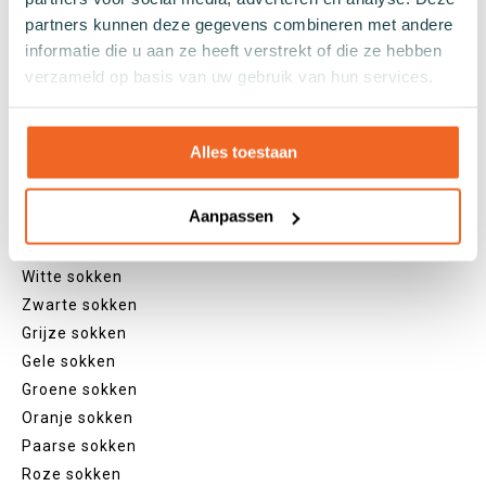
Lengtes
partners kunnen deze gegevens combineren met andere
Footies
informatie die u aan ze heeft verstrekt of die ze hebben
Sneakersokken
verzameld op basis van uw gebruik van hun services.
Quarter sokken
Normale sokken
Alles toestaan
Kniekousen
Panty's
Kleuren
Aanpassen
Veel kleurige sokken
Witte sokken
Zwarte sokken
Grijze sokken
Gele sokken
Groene sokken
Oranje sokken
Paarse sokken
Roze sokken