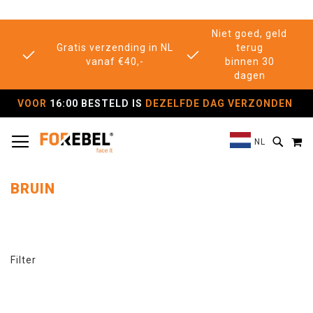
Niet goed, geld
Gratis verzending in NL
terug
vanaf €40,-
binnen 30
dagen
VOOR
16:00 BESTELD IS
DEZELFDE DAG VERZONDEN
TOGGLE NAV
M
SEAR
NL
BRUIN
Filter