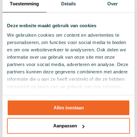
Toestemming
Details
Over
Naadloze sokken
Patronen
Effen sokken
Deze website maakt gebruik van cookies
Kleurrijke sokken
We gebruiken cookies om content en advertenties te
Sokken met print
personaliseren, om functies voor social media te bieden
Gestreepte sokken
en om ons websiteverkeer te analyseren. Ook delen we
Gestipte sokken
informatie over uw gebruik van onze site met onze
Geblokte sokken
partners voor social media, adverteren en analyse. Deze
Glitter sokken
partners kunnen deze gegevens combineren met andere
informatie die u aan ze heeft verstrekt of die ze hebben
Visnet patroon sokken
verzameld op basis van uw gebruik van hun services.
Hartjes sokken
Overig
Alles toestaan
Cadeaus
Badkleding
Aanpassen