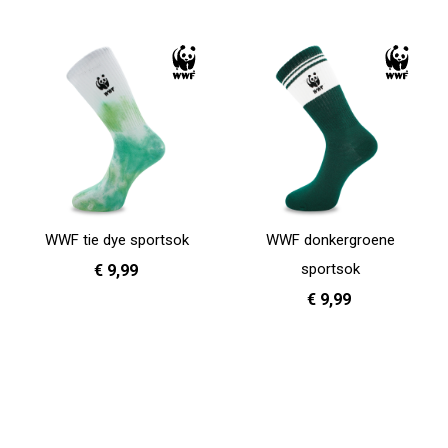
WWF tie dye sportsok
WWF donkergroene
sportsok
€ 9,99
€ 9,99
36 - 40
41 - 46
In Winkelwagen
36 - 40
41 - 46
In Winkelwagen