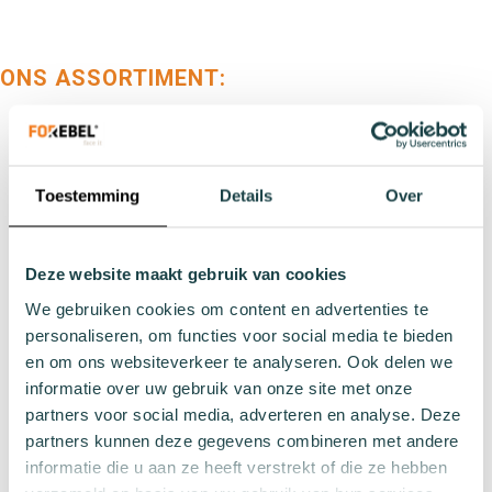
ONS ASSORTIMENT:
Soorten
Sportsokken
Werksokken
Toestemming
Details
Over
Huissokken
Wintersokken
Zakelijke sokken
Deze website maakt gebruik van cookies
We gebruiken cookies om content en advertenties te
personaliseren, om functies voor social media te bieden
Lengtes
en om ons websiteverkeer te analyseren. Ook delen we
Footies
informatie over uw gebruik van onze site met onze
Sneakersokken
partners voor social media, adverteren en analyse. Deze
Quarter sokken
partners kunnen deze gegevens combineren met andere
informatie die u aan ze heeft verstrekt of die ze hebben
Normale sokken