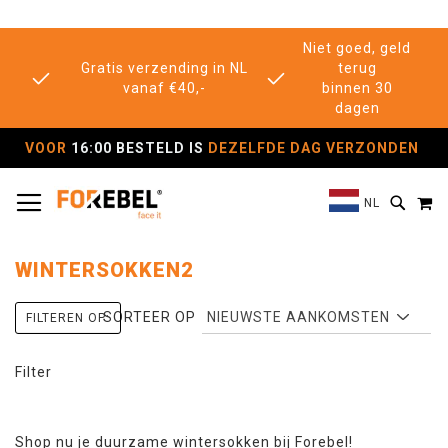
Niet goed, geld
Gratis verzending in NL
terug
vanaf €40,-
binnen 30
dagen
VOOR
16:00 BESTELD IS
DEZELFDE DAG VERZONDEN
TOGGLE NAV
M
SEAR
NL
WINTERSOKKEN2
SORTEER OP
FILTEREN OP:
Filter
Shop nu je duurzame wintersokken bij Forebel!