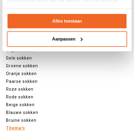
verzameld op basis van uw gebruik van hun services.
Kniekousen
Panty's
Kleuren
Alles toestaan
Veel kleurige sokken
Witte sokken
Aanpassen
Zwarte sokken
Grijze sokken
Gele sokken
Groene sokken
Oranje sokken
Paarse sokken
Roze sokken
Rode sokken
Beige sokken
Blauwe sokken
Bruine sokken
Thema's