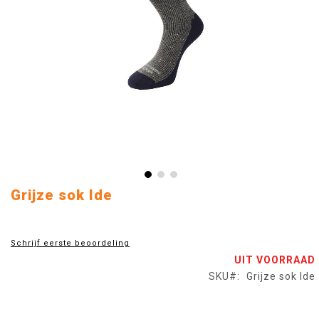
Ga
Grijze sok Ide
naar
het
begin
Schrijf eerste beoordeling
van
UIT VOORRAAD
de
afbeeldingen-
SKU
Grijze sok Ide
gallerij