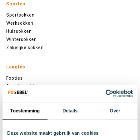
Soorten
Sportsokken
Werksokken
Huissokken
Wintersokken
Zakelijke sokken
Lengtes
Footies
Sneakersokken
Quarter sokken
Normale sokken
Toestemming
Details
Over
Kniekousen
Panty's
Kleuren
Deze website maakt gebruik van cookies
Veel kleurige sokken