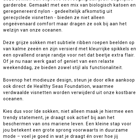
garderobe. Gemaakt met een mix van biologisch katoen en
geregenereerd nylon - gedeeltelijk afkomstig uit
gerecyclede visnetten - bieden ze niet alleen
ongeëvenaard comfort maar dragen ze ook bij aan het
welzijn van onze oceanen.
Deze grijze sokken met subtiele ribben roepen beelden op
van kalme zeeën en zijn versierd met kleurrijke spikkels en
een opvallend oranje randje voor net dat beetje extra flair.
Of je nu naar werk gaat of geniet van een relaxte
weekenddag, ze bieden zowel stijl als functionaliteit.
Bovenop het modieuze design, steun je door elke aankoop
ook direct de Healthy Seas Foundation, waarmee
verdwaalde visnetten worden verwijderd uit onze kostbare
oceanen.
Kies dus voor Ide sokken; niet alleen maak je hiermee een
trendy statement, je draagt ook actief bij aan het
beschermen van ons mariene leven. Een kleine stap voor
jou betekent een grote sprong voorwaarts in duurzame
mode – voel je goed in wat je draagt én over hoe jij