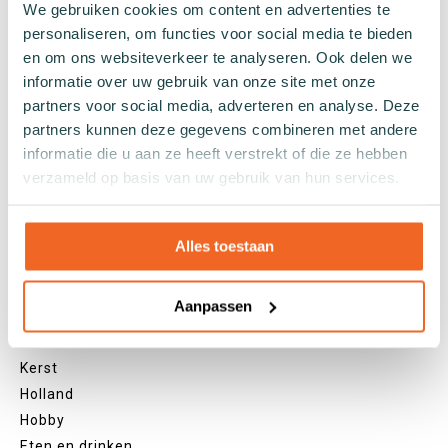
We gebruiken cookies om content en advertenties te
Witte sokken
personaliseren, om functies voor social media te bieden
Zwarte sokken
en om ons websiteverkeer te analyseren. Ook delen we
Grijze sokken
informatie over uw gebruik van onze site met onze
Gele sokken
partners voor social media, adverteren en analyse. Deze
Groene sokken
partners kunnen deze gegevens combineren met andere
Oranje sokken
informatie die u aan ze heeft verstrekt of die ze hebben
verzameld op basis van uw gebruik van hun services.
Paarse sokken
Roze sokken
Rode sokken
Alles toestaan
Beige sokken
Blauwe sokken
Aanpassen
Bruine sokken
Thema's
Kerst
Holland
Hobby
Eten en drinken