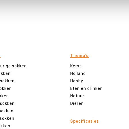
n
Thema's
eurige sokken
Kerst
okken
Holland
 sokken
Hobby
sokken
Eten en drinken
kken
Natuur
 sokken
Dieren
sokken
 sokken
Specificaties
okken