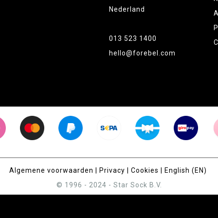
Nederland
A
P
013 523 1400
C
hello@forebel.com
Algemene voorwaarden
|
Privacy
|
Cookies
|
English (EN)
© 1996 - 2024 - Star Sock B.V.