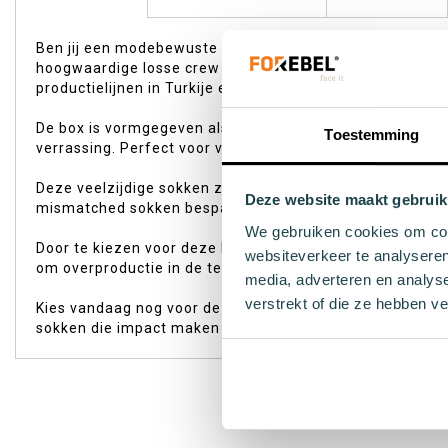
begin
van
Ben jij een modebewuste man die een positieve impact wi
de
hoogwaardige losse crew sokken — allemaal verschillend
afbeeldingen-
productielijnen in Turkije en zijn ontworpen om eindelo
gallerij
De box is vormgegeven als een tissuebox, waardoor je te
Toestemming
verrassing. Perfect voor vrouwen met schoenmaat 36–40 di
Deze veelzijdige sokken zijn ideaal voor dagelijks gebruik
Deze website maakt gebruik
mismatched sokken bespaar je bovendien tijd — geen ged
We gebruiken cookies om cont
Door te kiezen voor deze Mystery Box draag je actief bi
websiteverkeer te analyseren
om overproductie in de textielindustrie te verminderen
media, adverteren en analys
verstrekt of die ze hebben v
Kies vandaag nog voor deze unieke Mystery Box en ontdek
sokken die impact maken — ook als ze niet matchen.