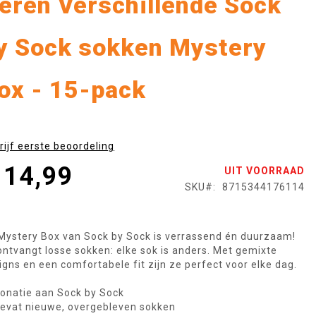
eren Verschillende Sock
y Sock sokken Mystery
ox - 15-pack
rijf eerste beoordeling
 14,99
UIT VOORRAAD
SKU
8715344176114
Mystery Box van Sock by Sock is verrassend én duurzaam!
ontvangt losse sokken: elke sok is anders. Met gemixte
igns en een comfortabele fit zijn ze perfect voor elke dag.
onatie aan Sock by Sock
evat nieuwe, overgebleven sokken