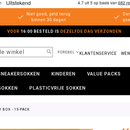
Niet goed, geld terug
Don
binnen 30 dagen
goe
VOOR
16:00 BESTELD IS
DEZELFDE DAG VERZONDEN
SEARCH
SELECTEER
FOREBEL
KLANTENSERVICE
WEN
WINKEL
SNEAKERSOKKEN
KINDEREN
VALUE PACKS
SOKKEN
PLASTICVRIJE SOKKEN
 BOX - 15-PACK