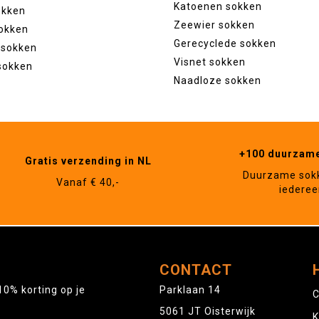
Katoenen sokken
okken
Zeewier sokken
okken
Gerecyclede sokken
 sokken
Visnet sokken
sokken
Naadloze sokken
+100 duurzam
Gratis verzending in NL
Duurzame sok
Vanaf € 40,-
iederee
CONTACT
10% korting op je
Parklaan 14
C
5061 JT Oisterwijk
K