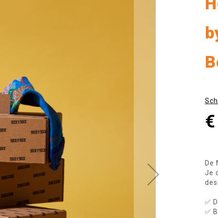
H
b
B
Sch
€
De 
Je 
des
✅ D
✅ B