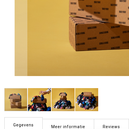
Ga
naar
Gegevens
het
Meer informatie
Reviews