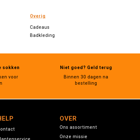
Overig
Cadeaus
Badkleding
e sokken
Niet goed? Geld terug
ken voor
Binnen 30 dagen na
n
bestelling
HELP
OVER
Ons assortiment
ontact
Onze missie
lantenservice