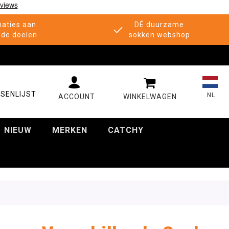
aties aan
DÉ duurzame
de doelen
sokken webshop
MIJN WINKELWAGE
SENLIJST
NL
NIEUW
MERKEN
CATCHY