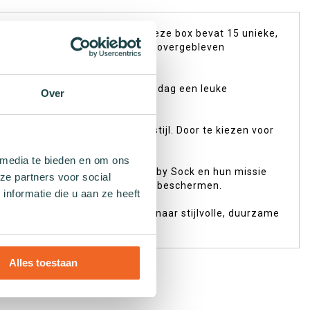
ery Box precies wat je zoekt! Deze box bevat 15 unieke,
n. De sokken zijn afkomstig uit overgebleven
 haalt. Zo wordt aankleden elke dag een leuke
Over
kken niet hetzelfde zijn.
 ze bieden optimaal comfort en stijl. Door te kiezen voor
 media te bieden en om ons
n de opbrengst ondersteunt Sock by Sock en hun missie
ze partners voor social
r helpt ook mee onze planeet te beschermen.
nformatie die u aan ze heeft
cte keuze voor wie op zoek is naar stijlvolle, duurzame
Alles toestaan