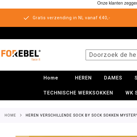
Gratis verzending in NL vanaf €40,-
SEARCH
Home
HEREN
DAMES
TECHNISCHE WERKSOKKEN
WK 
HOME
HEREN VERSCHILLENDE SOCK BY SOCK SOKKEN MYSTERY
Ga
naar